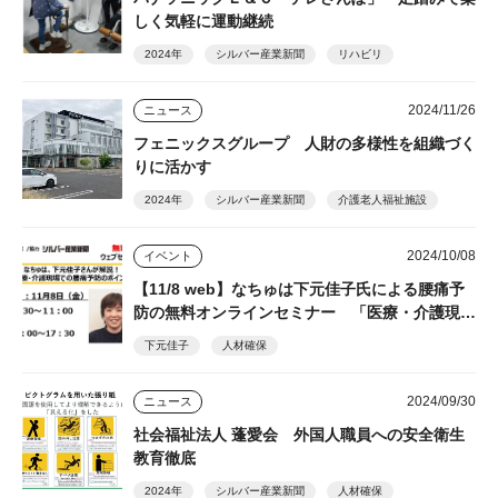
しく気軽に運動継続
2024年
シルバー産業新聞
リハビリ
2024/11/26
ニュース
フェニックスグループ 人財の多様性を組織づく
りに活かす
2024年
シルバー産業新聞
介護老人福祉施設
2024/10/08
イベント
【11/8 web】なちゅは下元佳子氏による腰痛予
防の無料オンラインセミナー 「医療・介護現場
における腰痛予防～働きやすい職場づくりで人材
下元佳子
人材確保
定着～」セミナー ☆後日試聴可能の見逃し配信
あり！
2024/09/30
ニュース
社会福祉法人 蓬愛会 外国人職員への安全衛生
教育徹底
2024年
シルバー産業新聞
人材確保