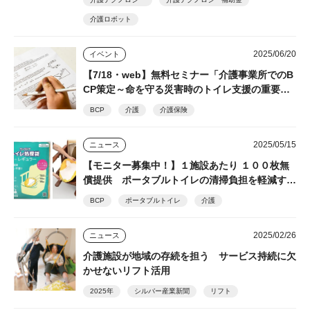
介護ロボット
2025/06/20
イベント
【7/18・web】無料セミナー「介護事業所でのB
CP策定～命を守る災害時のトイレ支援の重要
性」 シルバー産業新聞主催 後日視聴できるア
BCP
介護
介護保険
ーカイブ配信あり
2025/05/15
ニュース
【モニター募集中！】１施設あたり １００枚無
償提供 ポータブルトイレの清掃負担を軽減する
トイレ処理袋「ワンズケアシリーズ」 総合サー
BCP
ポータブルトイレ
介護
ビス
2025/02/26
ニュース
介護施設が地域の存続を担う サービス持続に欠
かせないリフト活用
2025年
シルバー産業新聞
リフト