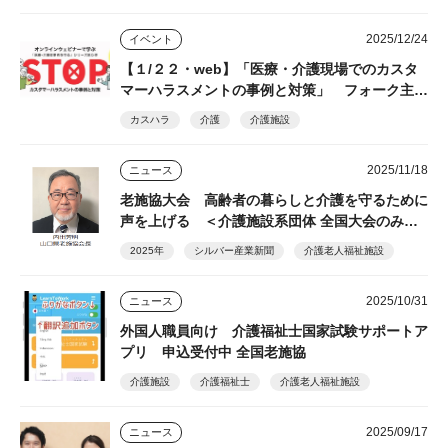
2025/12/24
イベント
【１/２２・web】「医療・介護現場でのカスタ
マーハラスメントの事例と対策」 フォーク主
催・参加無料
カスハラ
介護
介護施設
2025/11/18
ニュース
老施協大会 高齢者の暮らしと介護を守るために
声を上げる ＜介護施設系団体 全国大会のみど
ころ＞
2025年
シルバー産業新聞
介護老人福祉施設
2025/10/31
ニュース
外国人職員向け 介護福祉士国家試験サポートア
プリ 申込受付中 全国老施協
介護施設
介護福祉士
介護老人福祉施設
2025/09/17
ニュース