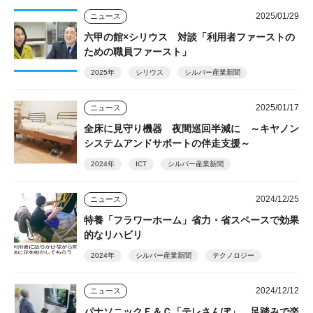
2025/01/29
ニュース
六甲の館×シリウス 対談「利用者ファーストの
ための職員ファースト」
2025年
シリウス
シルバー産業新聞
2025/01/17
ニュース
全床に見守り機器 夜間巡回半減に ～キヤノン
システムアンドサポートの伴走支援～
2024年
ICT
シルバー産業新聞
2024/12/25
ニュース
特養「フラワーホーム」省力・省スペースで効果
的なリハビリ
2024年
シルバー産業新聞
テクノロジー
2024/12/12
ニュース
パナソニックＥ＆Ｃ「テレさんぽ」 足踏みで楽