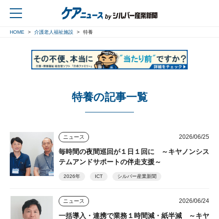
HOME
介護老人福祉施設
特養
戻る
特養の記事一覧
2026/06/25
ニュース
毎時間の夜間巡回が１日１回に ～キヤノンシス
テムアンドサポートの伴走支援～
2026年
ICT
シルバー産業新聞
2026/06/24
ニュース
一括導入・連携で業務１時間減・紙半減 ～キヤ