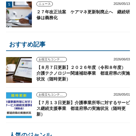
2026/05/13
ニュース
２７年改正法案 ケアマネ更新制廃止へ 継続研
修は義務化
おすすめ記事
2026/06/03
お役立ちコンテンツ
【８月７日更新】２０２６年度（令和８年度）
介護テクノロジー関連補助事業 都道府県の実施
状況（随時更新）
2026/05/01
お役立ちコンテンツ
【７月１３日更新】介護事業所等に対するサービ
ス継続支援事業 都道府県の実施状況（随時更
新）
人気のジャンル