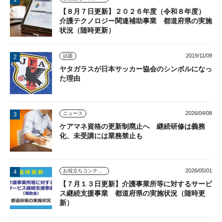
【８月７日更新】２０２６年度（令和８年度）
介護テクノロジー関連補助事業 都道府県の実施
状況（随時更新）
2019/11/09
話題
ヤタガラスが日本サッカー協会のシンボルになっ
た理由
2026/04/08
ニュース
ケアマネ資格の更新制廃止へ 継続研修は義務
化、未受講には業務禁止も
2026/05/01
お役立ちコンテンツ
【７月１３日更新】介護事業所等に対するサービ
ス継続支援事業 都道府県の実施状況（随時更
新）