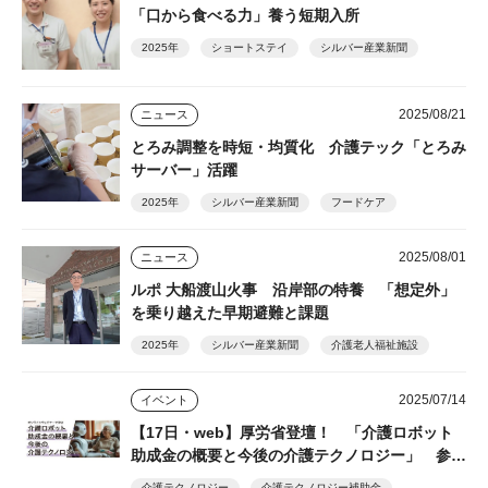
「口から食べる力」養う短期入所
2025年
ショートステイ
シルバー産業新聞
2025/08/21
ニュース
とろみ調整を時短・均質化 介護テック「とろみ
サーバー」活躍
2025年
シルバー産業新聞
フードケア
2025/08/01
ニュース
ルポ 大船渡山火事 沿岸部の特養 「想定外」
を乗り越えた早期避難と課題
2025年
シルバー産業新聞
介護老人福祉施設
2025/07/14
イベント
【17日・web】厚労省登壇！ 「介護ロボット
助成金の概要と今後の介護テクノロジー」 参加
無料 フォーク
介護テクノロジー
介護テクノロジー補助金