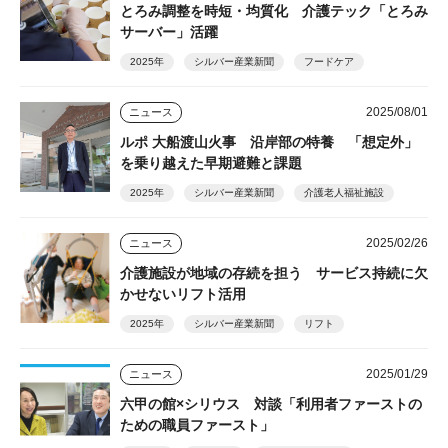
とろみ調整を時短・均質化 介護テック「とろみ
サーバー」活躍
2025年
シルバー産業新聞
フードケア
2025/08/01
ニュース
ルポ 大船渡山火事 沿岸部の特養 「想定外」
を乗り越えた早期避難と課題
2025年
シルバー産業新聞
介護老人福祉施設
2025/02/26
ニュース
介護施設が地域の存続を担う サービス持続に欠
かせないリフト活用
2025年
シルバー産業新聞
リフト
2025/01/29
ニュース
六甲の館×シリウス 対談「利用者ファーストの
ための職員ファースト」