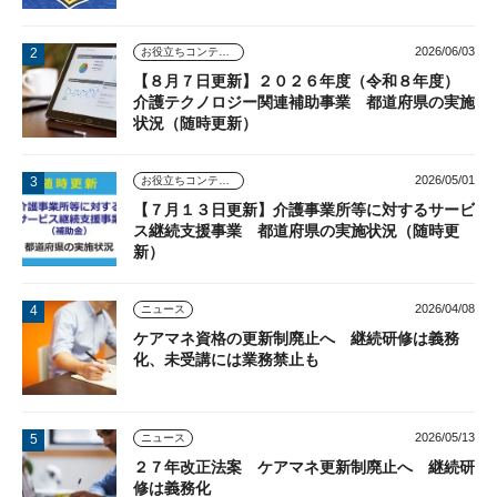
2026/06/03
お役立ちコンテンツ
【８月７日更新】２０２６年度（令和８年度）
介護テクノロジー関連補助事業 都道府県の実施
状況（随時更新）
2026/05/01
お役立ちコンテンツ
【７月１３日更新】介護事業所等に対するサービ
ス継続支援事業 都道府県の実施状況（随時更
新）
2026/04/08
ニュース
ケアマネ資格の更新制廃止へ 継続研修は義務
化、未受講には業務禁止も
2026/05/13
ニュース
２７年改正法案 ケアマネ更新制廃止へ 継続研
修は義務化