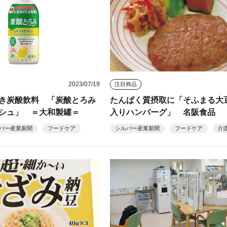
2023/07/19
注目商品
き炭酸飲料 「炭酸とろみ
たんぱく質摂取に「そふまる大
シュ」 ＝大和製罐＝
入りハンバーグ」 名阪食品
バー産業新聞
フードケア
シルバー産業新聞
フードケア
介