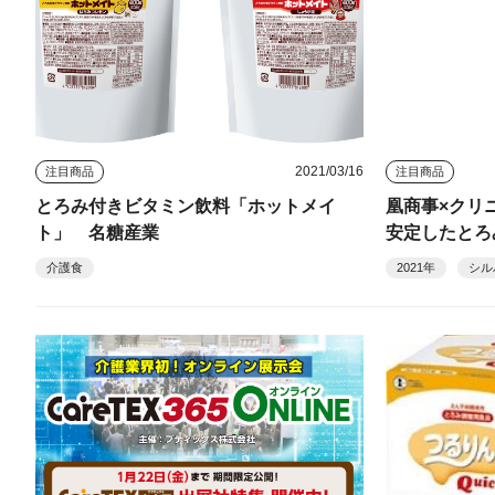
2021/03/16
注目商品
注目商品
とろみ付きビタミン飲料「ホットメイ
凰商事×クリ
ト」 名糖産業
安定したとろ
介護食
2021年
シル