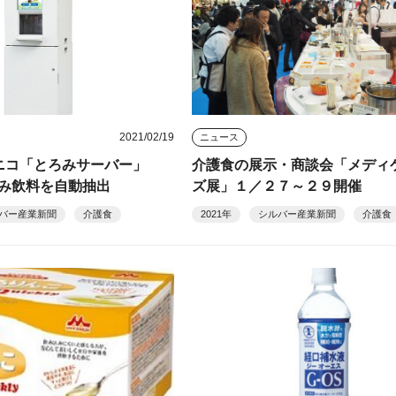
2021/02/19
ニュース
ニコ「とろみサーバー」
介護食の展示・商談会「メディ
み飲料を自動抽出
ズ展」１／２７～２９開催
バー産業新聞
介護食
2021年
シルバー産業新聞
介護食