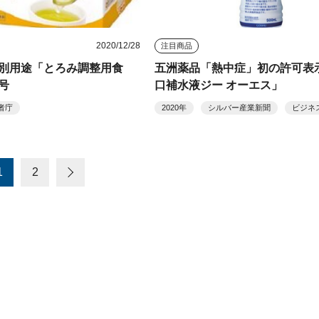
2020/12/28
注目商品
別用途「とろみ調整用食
五洲薬品「熱中症」初の許可表
号
口補水液ジー オーエス」
者庁
2020年
シルバー産業新聞
ビジネ
1
2