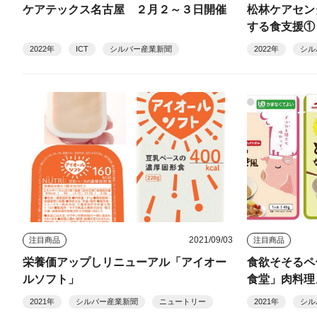
ケアテックス名古屋 ２月２～３日開催
松林ケアセン
する食支援①
2022年
ICT
シルバー産業新聞
2022年
シル
2021/09/03
注目商品
注目商品
栄養価アップしリニューアル「アイオー
食欲そそるペ
ルソフト」
食堂」肉料理
2021年
シルバー産業新聞
ニュートリー
2021年
シル