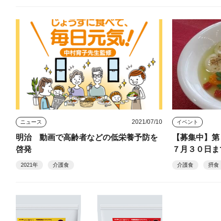
2021/07/10
ニュース
イベント
明治 動画で高齢者などの低栄養予防を
【募集中】
啓発
７月３０日ま
2021年
介護食
介護食
摂食