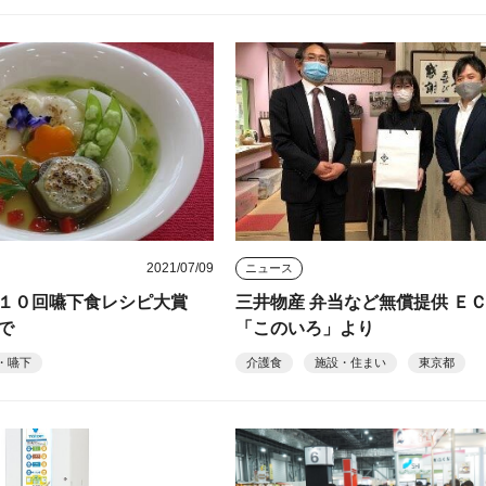
2021/07/09
ニュース
第１０回嚥下食レシピ大賞
三井物産 弁当など無償提供 Ｅ
で
「このいろ」より
・嚥下
介護食
施設・住まい
東京都