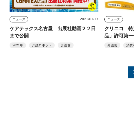
2021/01/17
ニュース
ニュース
ケアテックス名古屋 出展社動画２２日
クリニコ 特
まで公開
品」許可第一
2021年
介護ロボット
介護食
介護食
消費