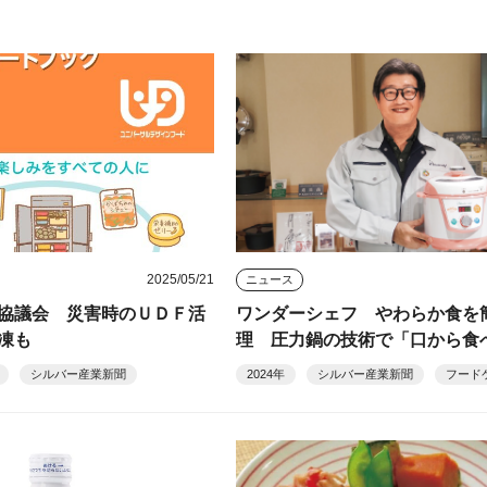
2025/05/21
ニュース
協議会 災害時のＵＤＦ活
ワンダーシェフ やわらか食を
凍も
理 圧力鍋の技術で「口から食
支える
シルバー産業新聞
2024年
シルバー産業新聞
フード