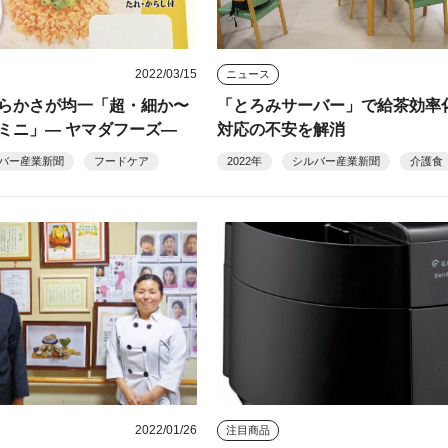
2022/03/15
ニュース
らかさが均一「超・細か〜
「とろみサーバー」で給茶効率
ミニ」― ヤマダフーズ―
対応の不安を解消
バー産業新聞
フードケア
2022年
シルバー産業新聞
介護食
2022/01/26
注目商品