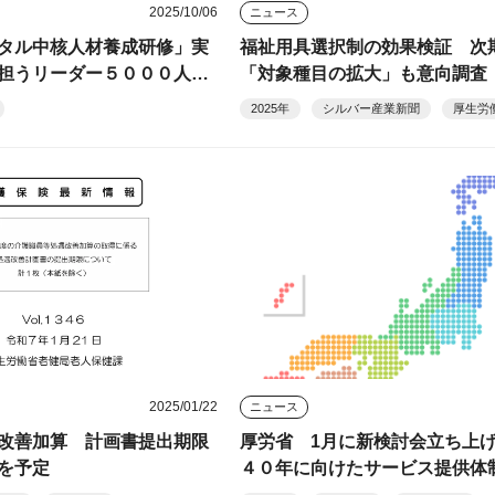
2025/10/06
ニュース
タル中核人材養成研修」実
福祉用具選択制の効果検証 次
担うリーダー５０００人育
「対象種目の拡大」も意向調査
2025年
シルバー産業新聞
厚生労
2025/01/22
ニュース
改善加算 計画書提出期限
厚労省 1月に新検討会立ち上
を予定
４０年に向けたサービス提供体
討