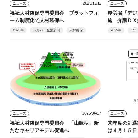
2025/11/11
ニュース
ニュース
福祉人材確保専門委員会 プラットフォ
厚労省「デジ
ーム制度化で人材確保へ
施 介護ＤＸ
成へ
2025年
シルバー産業新聞
人材確保
2025年
ICT
2025/06/17
ニュース
ニュース
福祉人材確保専門委員会 「山脈型」新
来年度の処遇
たなキャリアモデル促進へ
は４月１５日