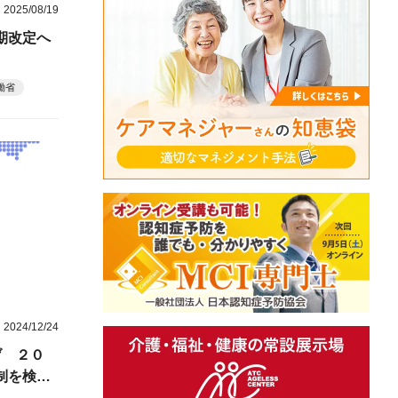
2025/08/19
期改定へ
働省
2024/12/24
げ ２０
制を検