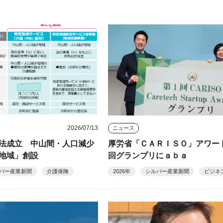
2026/07/13
ニュース
法成立 中山間・人口減少
厚労省「ＣＡＲＩＳＯ」アワー
地域」創設
回グランプリにａｂａ
バー産業新聞
介護保険
2026年
シルバー産業新聞
ビジネ