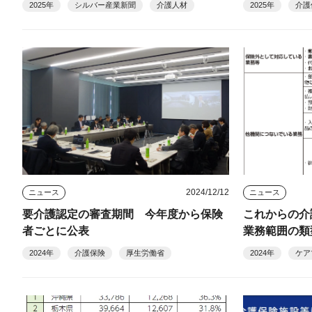
2025年
シルバー産業新聞
介護人材
2025年
介護
2024/12/12
ニュース
ニュース
要介護認定の審査期間 今年度から保険
これからの介
者ごとに公表
業務範囲の類
2024年
介護保険
厚生労働省
2024年
ケア