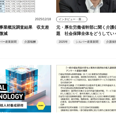
2025/12/18
インタビュー・座談会
事業概況調査結果 収支差
元・厚生労働省幹部に聞く介護
微減
題 社会保障全体をどうしてい
国民的議論が必要
バー産業新聞
介護報酬
2025年
シルバー産業新聞
介護保