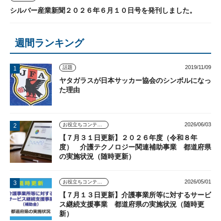
シルバー産業新聞２０２６年６月１０日号を発刊しました。
週間ランキング
2019/11/09
話題
ヤタガラスが日本サッカー協会のシンボルになっ
た理由
2026/06/03
お役立ちコンテンツ
【７月３１日更新】２０２６年度（令和８年
度） 介護テクノロジー関連補助事業 都道府県
の実施状況（随時更新）
2026/05/01
お役立ちコンテンツ
【７月１３日更新】介護事業所等に対するサービ
ス継続支援事業 都道府県の実施状況（随時更
新）