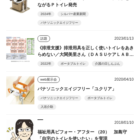
ながるＰトイレ発売
2024年
シルバー産業新聞
パナソニックエイジフリー
2023/01/13
話題
《排泄支援》排泄用具を正しく使いトイレをあき
らめない／大関美里さん（ＤＡＳＵケアＬＡＢ
代表）
2022年
ポータブルトイレ
介護の日しんぶん
2020/04/10
web展示会
パナソニックエイジフリー「ユクリア」
パナソニックエイジフリー
ポータブルトイレ
入浴介助
2018/01/10
福祉用具ビフォー・アフター （20） 加島守
「自宅のトイレを使いたい」を実現