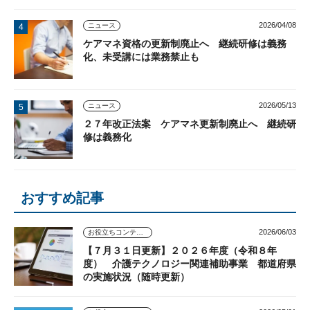
2026/04/08
ニュース
ケアマネ資格の更新制廃止へ 継続研修は義務
化、未受講には業務禁止も
2026/05/13
ニュース
２７年改正法案 ケアマネ更新制廃止へ 継続研
修は義務化
おすすめ記事
2026/06/03
お役立ちコンテンツ
【７月３１日更新】２０２６年度（令和８年
度） 介護テクノロジー関連補助事業 都道府県
の実施状況（随時更新）