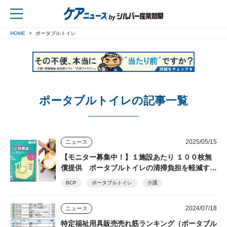
HOME
ポータブルトイレ
戻る
ポータブルトイレの記事一覧
2025/05/15
ニュース
【モニター募集中！】１施設あたり １００枚無
償提供 ポータブルトイレの清掃負担を軽減する
トイレ処理袋「ワンズケアシリーズ」 総合サー
BCP
ポータブルトイレ
介護
ビス
2024/07/18
ニュース
特定福祉用具販売売れ筋ランキング（ポータブル