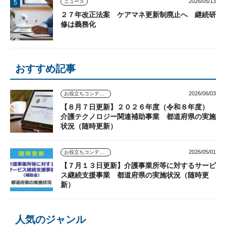
2026/05/13
ニュース
２７年改正法案 ケアマネ更新制廃止へ 継続研
修は義務化
おすすめ記事
2026/06/03
お役立ちコンテンツ
【８月７日更新】２０２６年度（令和８年度）
介護テクノロジー関連補助事業 都道府県の実施
状況（随時更新）
2026/05/01
お役立ちコンテンツ
【７月１３日更新】介護事業所等に対するサービ
ス継続支援事業 都道府県の実施状況（随時更
新）
人気のジャンル