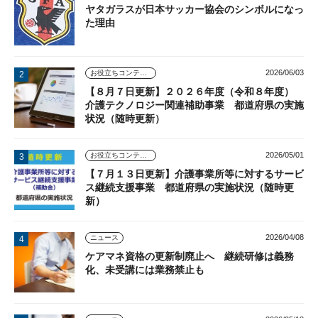
ヤタガラスが日本サッカー協会のシンボルになっ
た理由
2026/06/03
お役立ちコンテンツ
【８月７日更新】２０２６年度（令和８年度）
介護テクノロジー関連補助事業 都道府県の実施
状況（随時更新）
2026/05/01
お役立ちコンテンツ
【７月１３日更新】介護事業所等に対するサービ
ス継続支援事業 都道府県の実施状況（随時更
新）
2026/04/08
ニュース
ケアマネ資格の更新制廃止へ 継続研修は義務
化、未受講には業務禁止も