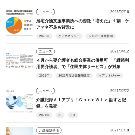
2023/02/16
ニュース
居宅介護支援事業所への委託「増えた」１割 ケ
アマネ不足も背景に
2023年
ケアマネジャー
シルバー産業新聞
2021/04/12
ニュース
４月から要介護者も総合事業の併用可 「継続利
用要介護者」で「住民主体サービス」が対象
2021年
2021年度介護報酬改定
ケアマネジャー
2021/02/22
ニュース
介護記録ＡＩアプリ「ＣａｒｅＷｉｚ 話すと記
録」を発売
2021年
AI
ICT
2021/01/18
介護報酬単価