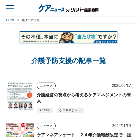
HOME
介護予防支援
戻る
介護予防支援の記事一覧
2025/02/17
ニュース
介護経営の視点から考えるケアマネジメントの未
来
2025年
ケアマネジャー
2024/11/19
ニュース
ケアマネアンケート ２４年介護報酬改定で「担