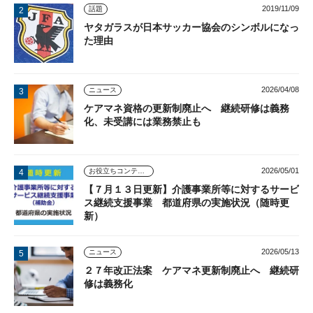
2019/11/09
話題
ヤタガラスが日本サッカー協会のシンボルになっ
た理由
2026/04/08
ニュース
ケアマネ資格の更新制廃止へ 継続研修は義務
化、未受講には業務禁止も
2026/05/01
お役立ちコンテンツ
【７月１３日更新】介護事業所等に対するサービ
ス継続支援事業 都道府県の実施状況（随時更
新）
2026/05/13
ニュース
２７年改正法案 ケアマネ更新制廃止へ 継続研
修は義務化