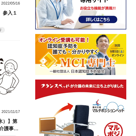
2022/05/16
 参入１
リ
2021/11/17
水）】第
介護事業
ント