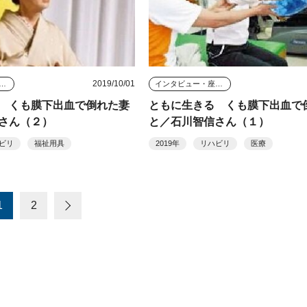
2019/10/01
タビュー・座談会
インタビュー・座談会
 くも膜下出血で倒れた妻
ともに生きる くも膜下出血で
さん（２）
と／石川智信さん（１）
ビリ
福祉用具
2019年
リハビリ
医療
1
2