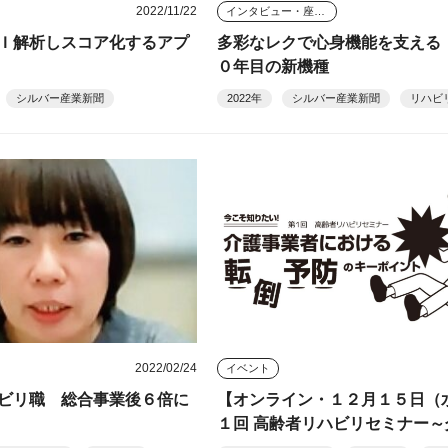
2022/11/22
インタビュー・座談会
Ｉ解析しスコア化するアプ
多彩なレクで心身機能を支える
０年目の新機種
シルバー産業新聞
2022年
シルバー産業新聞
リハビ
2022/02/24
イベント
ビリ職 総合事業後６倍に
【オンライン・１２月１５日（
１回 高齢者リハビリセミナー～
者における転倒予防のキーポイ