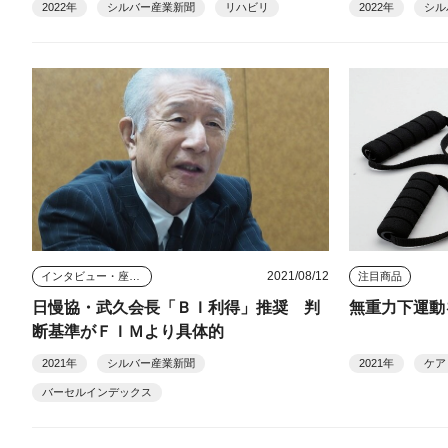
2022年
シルバー産業新聞
リハビリ
2022年
シル
2021/08/12
インタビュー・座談会
注目商品
日慢協・武久会長「ＢＩ利得」推奨 判
無重力下運動
断基準がＦＩＭより具体的
2021年
シルバー産業新聞
2021年
ケア
バーセルインデックス