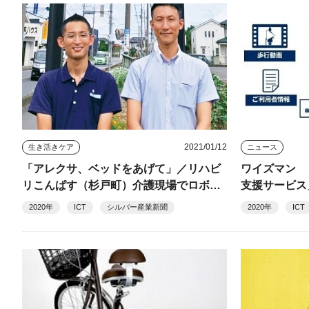
2021/01/12
生き活きケア
ニュース
「アレクサ、ベッドをあげて」／リハビ
ワイズマン 
リこんぱす（杉戸町）介護現場でロボッ
支援サービス
ト・ICTを活用して、利用者の自立した
2020年
ICT
シルバー産業新聞
2020年
ICT
在宅生活を支える