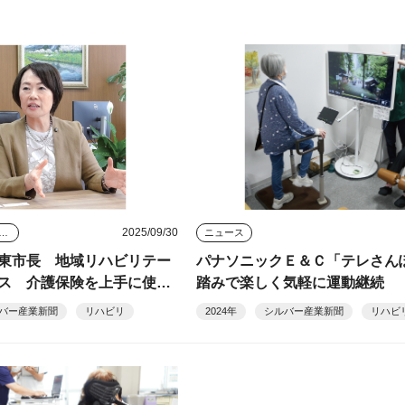
2025/09/30
タビュー・座談会
ニュース
東市長 地域リハビリテー
パナソニックＥ＆Ｃ「テレさん
ス 介護保険を上手に使
踏みで楽しく気軽に運動継続
に対処
バー産業新聞
リハビリ
2024年
シルバー産業新聞
リハビ