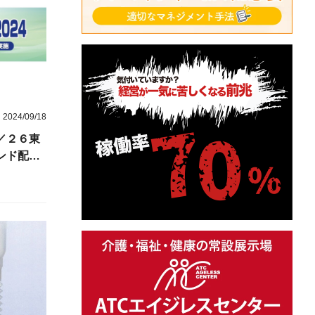
2024/09/18
／２６東
ンド配信