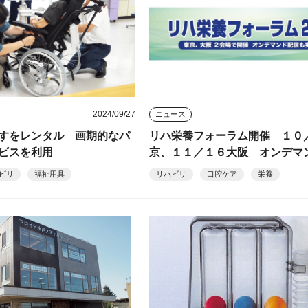
2024/09/27
ニュース
すをレンタル 画期的なパ
リハ栄養フォーラム開催 １０
ビスを利用
京、１１／１６大阪 オンデマ
も
ビリ
福祉用具
リハビリ
口腔ケア
栄養