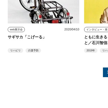
2020/04/10
web展示会
イン
サギサカ「こげーる」
ともに生きる
と／石川智信
リハビリ
介護予防
2019年
リハ