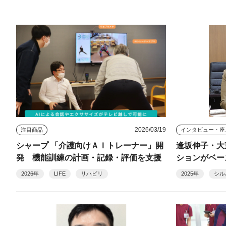
2026/03/19
注目商品
イン
シャープ 「介護向けＡＩトレーナー」開
逢坂伸子・大
発 機能訓練の計画・記録・評価を支援
ションがベー
い、人材不足
2026年
LIFE
リハビリ
2025年
シル