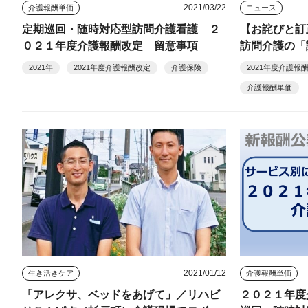
2021/03/22
介護報酬単価
ニュース
定期巡回・随時対応型訪問介護看護 ２
【お詫びと訂
０２１年度介護報酬改定 留意事項
訪問介護の「
数
2021年
2021年度介護報酬改定
介護保険
2021年度介護報
介護報酬単価
2021/01/12
生き活きケア
介護報酬単価
「アレクサ、ベッドをあげて」／リハビ
２０２１年度