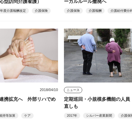
応型訪問介護看護）
ーカルルール撤廃へ
21年度介護報酬改定
介護保険
介護保険
介護報酬
介護給付費分
2018/04/10
ニュース
連携拡充へ 外部リハでめ
定期巡回・小規模多機能の人員
直しも
L維持等加算
ケア
2017年
シルバー産業新聞
介護保