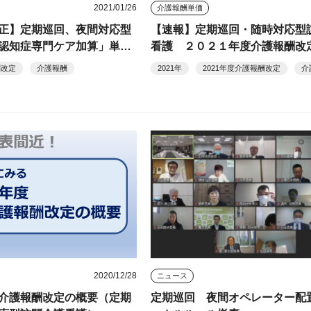
2021/01/26
介護報酬単価
正】定期巡回、夜間対応型
【速報】定期巡回・随時対応型
認知症専門ケア加算」単位
看護 ２０２１年度介護報酬改
酬改定
介護報酬
2021年
2021年度介護報酬改定
介
2020/12/28
ニュース
介護報酬改定の概要（定期
定期巡回 夜間オペレーター配