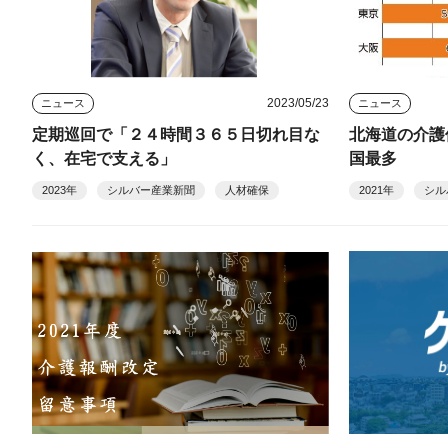
2023/05/23
ニュース
ニュース
定期巡回で「２４時間３６５日切れ目な
北海道の介護
く、在宅で支える」
国最多
2023年
シルバー産業新聞
人材確保
2021年
シル