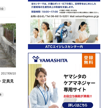
科会
2017/06/10
・定員見
険