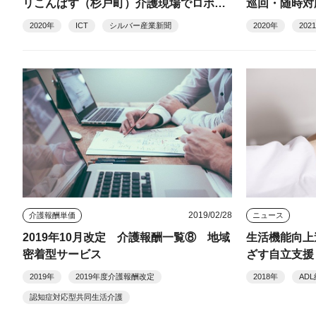
リこんぱす（杉戸町）介護現場でロボッ
巡回・随時対
ト・ICTを活用して、利用者の自立した
2020年
ICT
シルバー産業新聞
2020年
20
在宅生活を支える
2019/02/28
介護報酬単価
ニュース
2019年10月改定 介護報酬一覧⑧ 地域
生活機能向上
密着型サービス
ざす自立支援
2019年
2019年度介護報酬改定
2018年
AD
認知症対応型共同生活介護