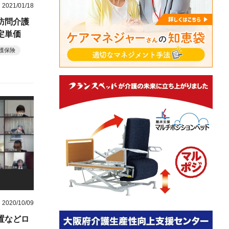
2021/01/18
訪問介護
定単価
護保険
2020/10/09
置などロ