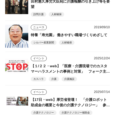
田村憲久厚労大臣宛に介護報酬の引き上げ等を要
望
訪問介護
人材確保
2019/09/10
ニュース
特養「寿光園」 働きやすい職場づくりめざして
シルバー産業新聞
人材確保
2025/12/24
イベント
【１/２２・web】「医療・介護現場でのカスタ
マーハラスメントの事例と対策」 フォーク主
催・参加無料
カスハラ
介護
介護施設
2025/07/14
イベント
【17日・web】厚労省登壇！ 「介護ロボット
助成金の概要と今後の介護テクノロジー」 参加
無料 フォーク
介護テクノロジー
介護テクノロジー補助金