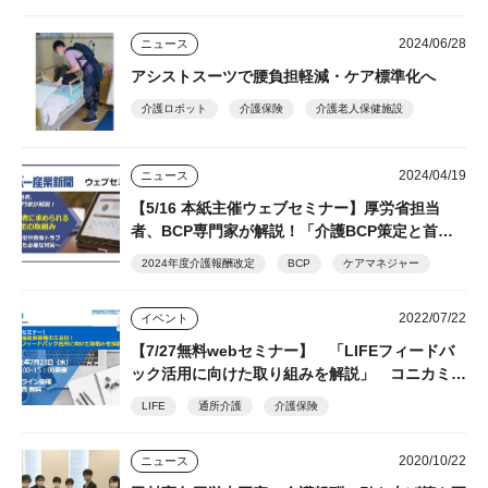
ーカイブ配信あり
2024/06/28
ニュース
アシストスーツで腰負担軽減・ケア標準化へ
介護ロボット
介護保険
介護老人保健施設
2024/04/19
ニュース
【5/16 本紙主催ウェブセミナー】厚労省担当
者、BCP専門家が解説！「介護BCP策定と首都
直下型／南海トラフ地震への対策」☆参加無料、
2024年度介護報酬改定
BCP
ケアマネジャー
登録で見逃し配信視聴可
2022/07/22
イベント
【7/27無料webセミナー】 「LIFEフィードバ
ック活用に向けた取り組みを解説」 コニカミノ
ルタジャパン
LIFE
通所介護
介護保険
2020/10/22
ニュース