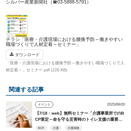
シルバー産業新聞社（☎03-5888-5791）
チラシ「医療・介護現場における腰痛予防～働きやすい
職場づくりで人材定着～セミナー」
ダウンロード
「医療・介護現場における腰痛予防～働きやすい職場づくりで人
材定着～」セミナー.pdf (220 KB)
関連する記事
2025/06/20
イベント
【7/18・web】無料セミナー「介護事業所でのB
CP策定～命を守る災害時のトイレ支援の重要
性」 シルバー産業新聞主催 後日視聴できるア
BCP
介護
介護保険