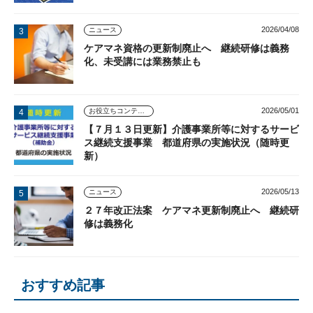
2026/04/08
ニュース
ケアマネ資格の更新制廃止へ 継続研修は義務
化、未受講には業務禁止も
2026/05/01
お役立ちコンテンツ
【７月１３日更新】介護事業所等に対するサービ
ス継続支援事業 都道府県の実施状況（随時更
新）
2026/05/13
ニュース
２７年改正法案 ケアマネ更新制廃止へ 継続研
修は義務化
おすすめ記事