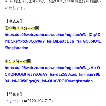
RLをお送りしますので、下記URLより事前登録をお願い
いたします。
【申込み】
①９時３０分～の回
https://us06web.zoom.us/webinar/register/WN_ICqAD
l4DQxeYxtkN3Q0y0g?_fsi=BiBaXcEJ&_fsi=GC0olQ41
#/registration
②１６時～の回
https://us06web.zoom.us/webinar/register/WN_zAp-O-
CKQNOQk0TeJYsOuA?_fsi=daZ5SJxa&_fsi=nxjuY9k
9&_fsi=V05tFgwQ&_fsi=OUAVRT1R#/registration
【問合せ】
フォーク
（☎0120-194-717）