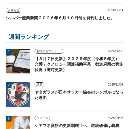
2026/06/11
お知らせ
シルバー産業新聞２０２６年６月１０日号を発刊しました。
週間ランキング
2026/06/03
お役立ちコンテンツ
【８月７日更新】２０２６年度（令和８年度）
介護テクノロジー関連補助事業 都道府県の実施
状況（随時更新）
2019/11/09
話題
ヤタガラスが日本サッカー協会のシンボルになっ
た理由
2026/04/08
ニュース
ケアマネ資格の更新制廃止へ 継続研修は義務