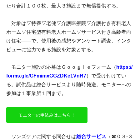
たり合計１００枚、最大３施設まで無償提供する。
対象は▽特養▽老健▽介護医療院▽介護付き有料老人
ホーム▽住宅型有料老人ホーム▽サービス付き高齢者向
け住宅――で、使用後の感想やアンケート調査、インタ
ビューに協力できる施設を対象とする。
モニター施設の応募はＧｏｏｇｌｅフォーム（
https://
forms.gle/GFmimxGGZDKe1VnR7
）で受け付けてい
る。試供品は総合サービスより随時発送。モニターへの
参加は１事業所１回まで。
モニターの申込みはこちら！
ワンズケアに関する問合せは
総合サービス
（☎０３-３