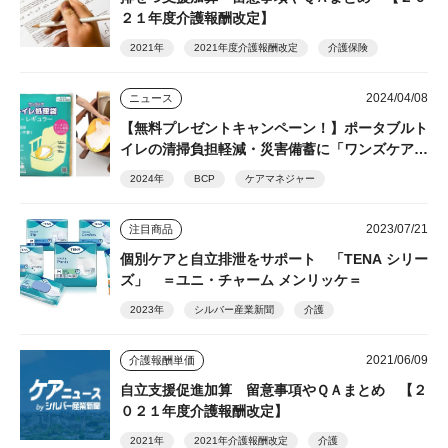
２１年度介護報酬改定】
2021年
2021年度介護報酬改定
介護保険
2024/04/08
ニュース
【無料プレゼントキャンペーン！】ポータブルト
イレの清掃負担軽減・災害備蓄に「ワンズケアト
イレ処理袋 レギュラー」総合サービス
2024年
BCP
ケアマネジャー
2023/07/21
注目商品
個別ケアと自立排泄をサポート 「TENA シリー
ズ」 ＝ユニ・チャーム メンリッケ＝
2023年
シルバー産業新聞
介護
2021/06/09
介護報酬単価
自立支援促進加算 留意事項やＱＡまとめ 【２
０２１年度介護報酬改定】
2021年
2021年介護報酬改定
介護