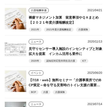
2021/04/21
介護報酬単価
褥瘡マネジメント加算 留意事項やＱＡまとめ
【２０２１年度介護報酬改定】
2021年
2021年度介護報酬改定
介護保険
2020/11/13
ニュース
見守りセンサー導入施設のインセンティブと対象
拡大を提案 インカム活用も要件に
2020年
認知症対応型共同生活介護
ICT
2025/06/20
イベント
【7/18・web】無料セミナー「介護事業所でのB
CP策定～命を守る災害時のトイレ支援の重要
性」 シルバー産業新聞主催 後日視聴できるア
BCP
介護
介護保険
ーカイブ配信あり
2023/07/14
ニュース