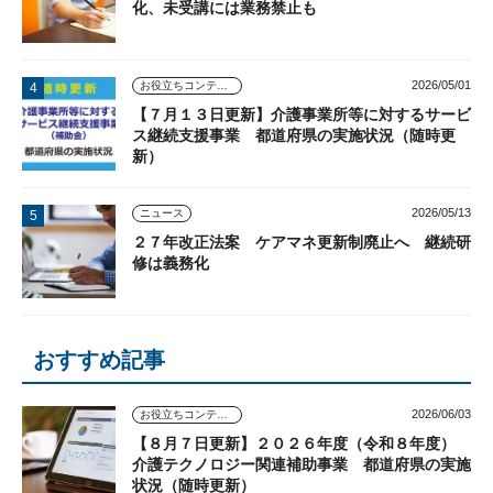
化、未受講には業務禁止も
2026/05/01
お役立ちコンテンツ
【７月１３日更新】介護事業所等に対するサービ
ス継続支援事業 都道府県の実施状況（随時更
新）
2026/05/13
ニュース
２７年改正法案 ケアマネ更新制廃止へ 継続研
修は義務化
おすすめ記事
2026/06/03
お役立ちコンテンツ
【８月７日更新】２０２６年度（令和８年度）
介護テクノロジー関連補助事業 都道府県の実施
状況（随時更新）