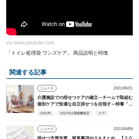
via
www.youtube.com
「トイレ処理袋 ワンズケア」 商品説明と特徴
関連する記事
2021/06/21
ニュース
介護施設での排せつケアの確立～チームで取組む
個別ケアで快適な自立排せつを目指す～特養「味
酒野ていれぎ荘」×ユニ・チャーム メンリッケ
2021年
2021年介護報酬改定
ケア
特別対談
2021/04/09
ニュース
排せつ支援加算 留意事項やＱＡまとめ 【２０