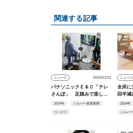
関連する記事
2024/12/12
ニュース
ニュー
パナソニックＥ＆Ｃ「テレ
全床に
さんぽ」 足踏みで楽しく
回半減
気軽に運動継続
テムア
2024年
シルバー産業新聞
2024年
支援～
リハビリ
シルバ