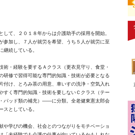
として、２０１８年からは介護助手の採用を開始。
が参加し、７人が就労を希望、うち５人が就労に至
に継続している。
技術・経験を要するＡクラス（更衣見守り、食堂・
の研修で習得可能な専門的知識・技術が必要となる
片付け、とろみ茶の用意、車いすの洗浄・空気入れ
やすく専門的知識・技術を要しないＣクラス（テー
・パッド類の補充）――に分類。全老健東憲太郎会
ースとしている。
献や学びの機会、社会とのつながりをモチベーショ
は「未経験でも介護の仕事が向いているかもしれな