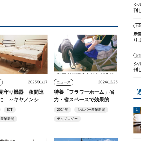
シ
刊
お
新
り
お
シ
刊
2025/01/17
2024/12/25
ス
ニュース
見守り機器 夜間巡
特養「フラワーホーム」省
に ～キヤノンシス
力・省スペースで効果的な
ンドサポートの伴走
リハビリ
ICT
2024年
シルバー産業新聞
ー産業新聞
テクノロジー