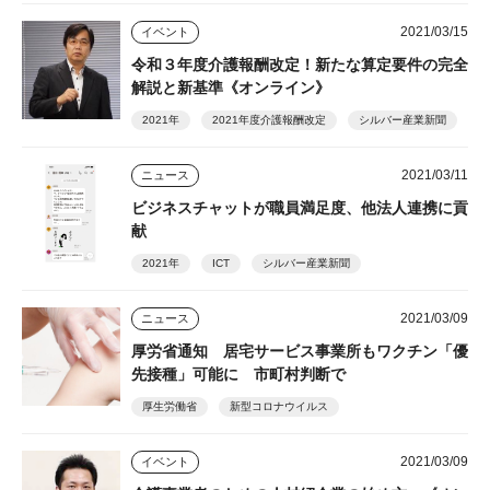
2021/03/15
イベント
令和３年度介護報酬改定！新たな算定要件の完全
解説と新基準《オンライン》
2021年
2021年度介護報酬改定
シルバー産業新聞
2021/03/11
ニュース
ビジネスチャットが職員満足度、他法人連携に貢
献
2021年
ICT
シルバー産業新聞
2021/03/09
ニュース
厚労省通知 居宅サービス事業所もワクチン「優
先接種」可能に 市町村判断で
厚生労働省
新型コロナウイルス
2021/03/09
イベント