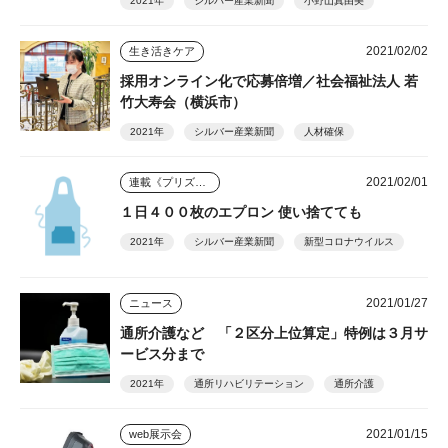
2021年
シルバー産業新聞
小野山真由美
2021/02/02
生き活きケア
採用オンライン化で応募倍増／社会福祉法人 若
竹大寿会（横浜市）
2021年
シルバー産業新聞
人材確保
2021/02/01
連載《プリズム》
１日４００枚のエプロン 使い捨てても
2021年
シルバー産業新聞
新型コロナウイルス
2021/01/27
ニュース
通所介護など 「２区分上位算定」特例は３月サ
ービス分まで
2021年
通所リハビリテーション
通所介護
2021/01/15
web展示会