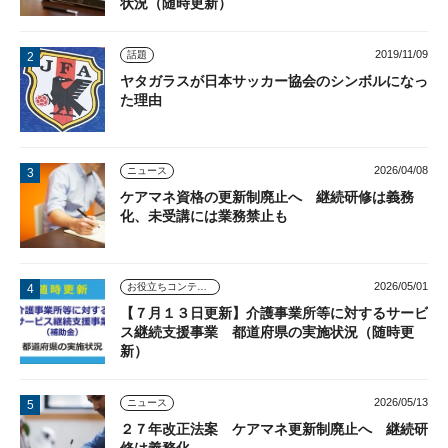
状況（随時更新）
2019/11/09
話題
ヤタガラスが日本サッカー協会のシンボルになっ
た理由
2026/04/08
ニュース
ケアマネ資格の更新制廃止へ 継続研修は義務
化、未受講には業務禁止も
2026/05/01
お役立ちコンテンツ
【７月１３日更新】介護事業所等に対するサービ
ス継続支援事業 都道府県の実施状況（随時更
新）
2026/05/13
ニュース
２７年改正法案 ケアマネ更新制廃止へ 継続研