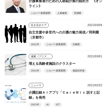
介護事業者のための人材紹介業の始め方 《オン
ライン》
シルバー産業新聞
人材確保
宮城県
2021/03/04
生き活きケア
自立支援や多世代への介護の魅力発信／同和園
（京都市）
2021年
シルバー産業新聞
京都府
2021/03/01
連載《プリズム》
増える高齢者施設のクラスター
2021年
シルバー産業新聞
感染症対策
2021/02/22
ニュース
介護記録ＡＩアプリ「ＣａｒｅＷｉｚ 話すと記
録」を発売
2021年
AI
ICT