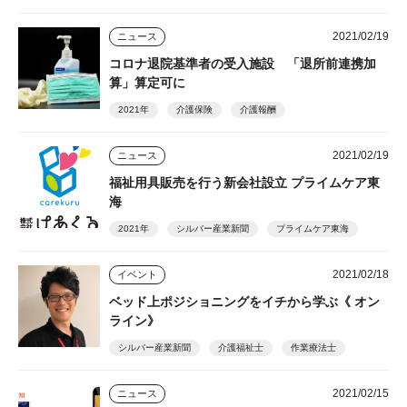
2021/02/19
ニュース
コロナ退院基準者の受入施設 「退所前連携加
算」算定可に
2021年
介護保険
介護報酬
2021/02/19
ニュース
福祉用具販売を行う新会社設立 プライムケア東
海
2021年
シルバー産業新聞
プライムケア東海
2021/02/18
イベント
ベッド上ポジショニングをイチから学ぶ《 オン
ライン》
シルバー産業新聞
介護福祉士
作業療法士
2021/02/15
ニュース