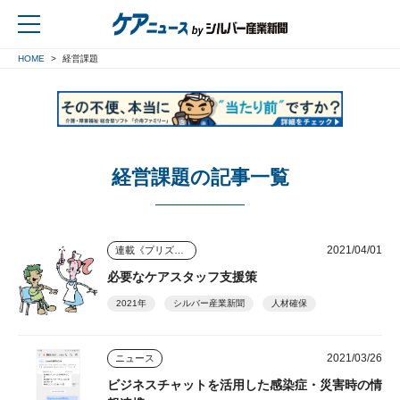
HOME
経営課題
戻る
経営課題の記事一覧
2021/04/01
連載《プリズム》
必要なケアスタッフ支援策
2021年
シルバー産業新聞
人材確保
2021/03/26
ニュース
ビジネスチャットを活用した感染症・災害時の情