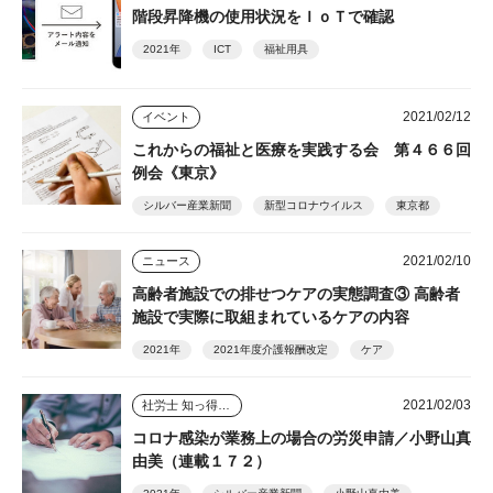
階段昇降機の使用状況をＩｏＴで確認
2021年
ICT
福祉用具
2021/02/12
イベント
これからの福祉と医療を実践する会 第４６６回
例会《東京》
シルバー産業新聞
新型コロナウイルス
東京都
2021/02/10
ニュース
高齢者施設での排せつケアの実態調査③ 高齢者
施設で実際に取組まれているケアの内容
2021年
2021年度介護報酬改定
ケア
2021/02/03
社労士 知っ得情報
コロナ感染が業務上の場合の労災申請／小野山真
由美（連載１７２）