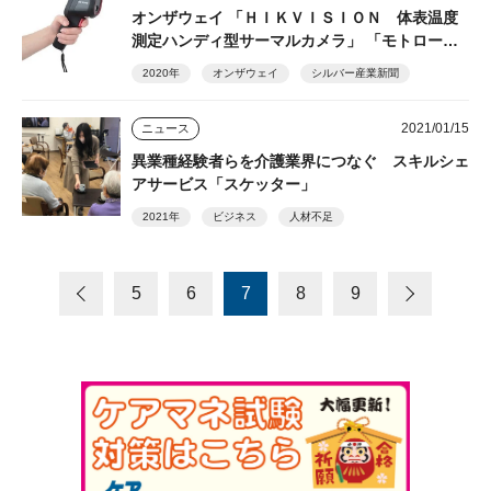
オンザウェイ 「ＨＩＫＶＩＳＩＯＮ 体表温度
測定ハンディ型サーマルカメラ」 「モトロー
ラ ＧＤＲ４８００」
2020年
オンザウェイ
シルバー産業新聞
2021/01/15
ニュース
異業種経験者らを介護業界につなぐ スキルシェ
アサービス「スケッター」
2021年
ビジネス
人材不足
5
6
7
8
9