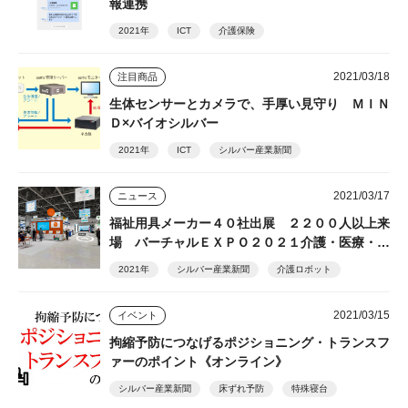
報連携
2021年
ICT
介護保険
2021/03/18
注目商品
生体センサーとカメラで、手厚い見守り ＭＩＮ
Ｄ×バイオシルバー
2021年
ICT
シルバー産業新聞
2021/03/17
ニュース
福祉用具メーカー４０社出展 ２２００人以上来
場 バーチャルＥＸＰＯ２０２１介護・医療・福
祉
2021年
シルバー産業新聞
介護ロボット
2021/03/15
イベント
拘縮予防につなげるポジショニング・トランスフ
ァーのポイント《オンライン》
シルバー産業新聞
床ずれ予防
特殊寝台