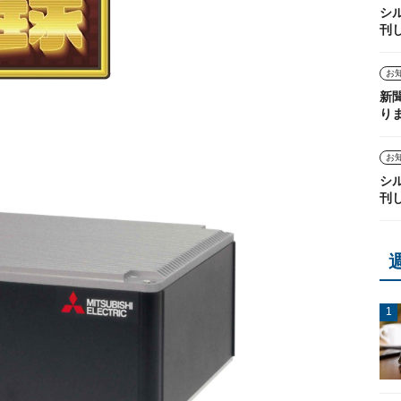
シ
刊
お
新
り
お
シ
刊