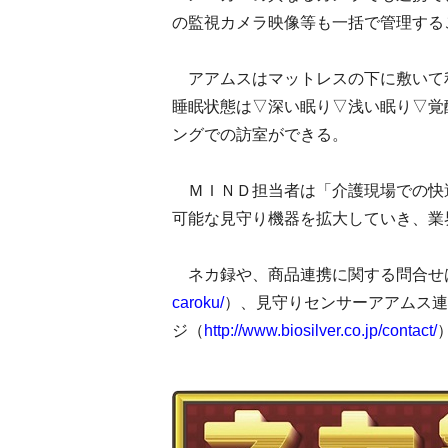
の監視カメラ映像等も一括で管理する
アアムスはマットレスの下に敷いて
睡眠状態は▽深い眠り▽浅い眠り▽覚
ングでの訪室ができる。
ＭＩＮＤ担当者は「介護現場での快
可能な見守り機器を拡大していき、業
ネカ録や、商品連携に関する問合せ
caroku/
）、見守りセンサーアアムス連
ジ（
http://www.biosilver.co.jp/contact/