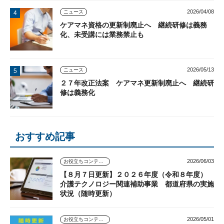
2026/04/08
ニュース
ケアマネ資格の更新制廃止へ 継続研修は義務
化、未受講には業務禁止も
2026/05/13
ニュース
２７年改正法案 ケアマネ更新制廃止へ 継続研
修は義務化
おすすめ記事
2026/06/03
お役立ちコンテンツ
【８月７日更新】２０２６年度（令和８年度）
介護テクノロジー関連補助事業 都道府県の実施
状況（随時更新）
2026/05/01
お役立ちコンテンツ