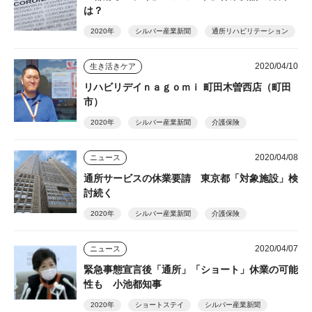
は？
2020年
シルバー産業新聞
通所リハビリテーション
2020/04/10
生き活きケア
リハビリデイｎａｇｏｍｉ 町田木曽西店（町田
市）
2020年
シルバー産業新聞
介護保険
2020/04/08
ニュース
通所サービスの休業要請 東京都「対象施設」検
討続く
2020年
シルバー産業新聞
介護保険
2020/04/07
ニュース
緊急事態宣言後「通所」「ショート」休業の可能
性も 小池都知事
2020年
ショートステイ
シルバー産業新聞