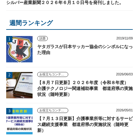
シルバー産業新聞２０２６年６月１０日号を発刊しました。
週間ランキング
2019/11/09
話題
ヤタガラスが日本サッカー協会のシンボルになっ
た理由
2026/06/03
お役立ちコンテンツ
【８月７日更新】２０２６年度（令和８年度）
介護テクノロジー関連補助事業 都道府県の実施
状況（随時更新）
2026/05/01
お役立ちコンテンツ
【７月１３日更新】介護事業所等に対するサービ
ス継続支援事業 都道府県の実施状況（随時更
新）