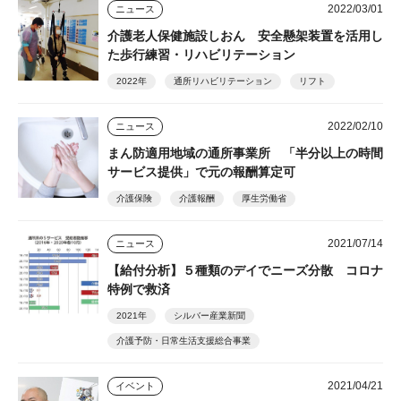
2022/03/01
ニュース
介護老人保健施設しおん 安全懸架装置を活用し
た歩行練習・リハビリテーション
2022年
通所リハビリテーション
リフト
2022/02/10
ニュース
まん防適用地域の通所事業所 「半分以上の時間
サービス提供」で元の報酬算定可
介護保険
介護報酬
厚生労働省
2021/07/14
ニュース
【給付分析】５種類のデイでニーズ分散 コロナ
特例で救済
2021年
シルバー産業新聞
介護予防・日常生活支援総合事業
2021/04/21
イベント