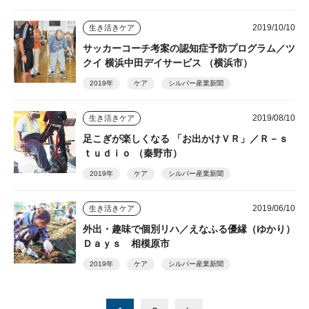
2019/10/10
生き活きケア
サッカーコーチ考案の認知症予防プログラム／ツ
クイ 横浜中田デイサービス （横浜市）
2019年
ケア
シルバー産業新聞
2019/08/10
生き活きケア
足こぎが楽しくなる 「お出かけＶＲ」／Ｒ－ｓ
ｔｕｄｉｏ （秦野市）
2019年
ケア
シルバー産業新聞
2019/06/10
生き活きケア
外出・趣味で個別リハ／えなふる優縁（ゆかり）
Ｄａｙｓ 相模原市
2019年
ケア
シルバー産業新聞