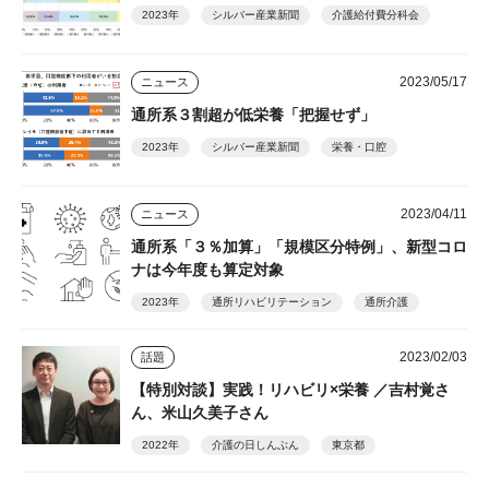
2023年
シルバー産業新聞
介護給付費分科会
2023/05/17
ニュース
通所系３割超が低栄養「把握せず」
2023年
シルバー産業新聞
栄養・口腔
2023/04/11
ニュース
通所系「３％加算」「規模区分特例」、新型コロ
ナは今年度も算定対象
2023年
通所リハビリテーション
通所介護
2023/02/03
話題
【特別対談】実践！リハビリ×栄養 ／吉村覚さ
ん、米山久美子さん
2022年
介護の日しんぶん
東京都