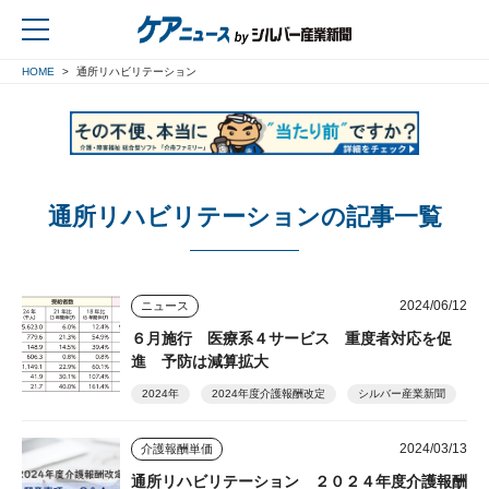
HOME
通所リハビリテーション
戻る
通所リハビリテーションの記事一覧
2024/06/12
ニュース
６月施行 医療系４サービス 重度者対応を促
進 予防は減算拡大
2024年
2024年度介護報酬改定
シルバー産業新聞
2024/03/13
介護報酬単価
通所リハビリテーション ２０２４年度介護報酬