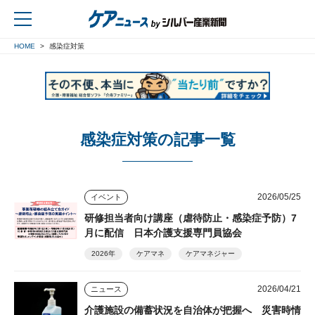
HOME
感染症対策
戻る
感染症対策の記事一覧
2026/05/25
イベント
研修担当者向け講座（虐待防止・感染症予防）7
月に配信 日本介護支援専門員協会
2026年
ケアマネ
ケアマネジャー
2026/04/21
ニュース
介護施設の備蓄状況を自治体が把握へ 災害時情