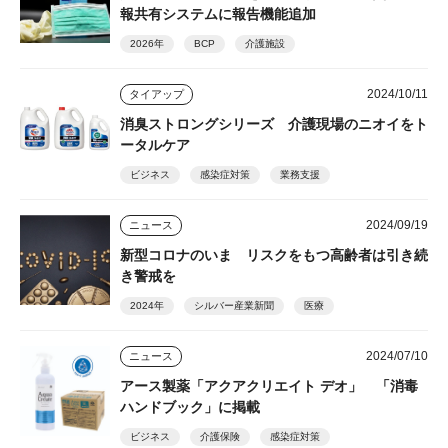
報共有システムに報告機能追加
2026年
BCP
介護施設
2024/10/11
タイアップ
消臭ストロングシリーズ 介護現場のニオイをト
ータルケア
ビジネス
感染症対策
業務支援
2024/09/19
ニュース
新型コロナのいま リスクをもつ高齢者は引き続
き警戒を
2024年
シルバー産業新聞
医療
2024/07/10
ニュース
アース製薬「アクアクリエイト デオ」 「消毒
ハンドブック」に掲載
ビジネス
介護保険
感染症対策