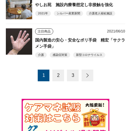
やしお苑 施設内療養想定し非接触を強化
2021年
シルバー産業新聞
介護老人福祉施設
2021/06/10
注目商品
国内製造の安心・安全なポリ手袋 精宏「サクラ
メン手袋」
介護
感染症対策
新型コロナウイルス
1
2
3