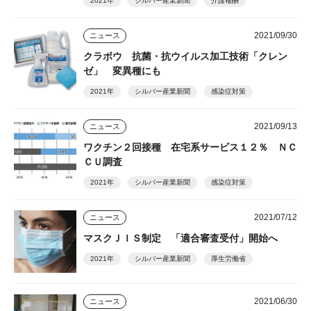
2021年
シルバー産業新聞
介護報酬
2021/09/30
ニュース
クラボウ 抗菌・抗ウイルス加工技術「クレン
ゼ」 変異種にも
2021年
シルバー産業新聞
感染症対策
2021/09/13
ニュース
ワクチン２回接種 在宅系サービス１２％ ＮＣ
ＣＵ調査
2021年
シルバー産業新聞
感染症対策
2021/07/12
ニュース
マスクＪＩＳ制定 「適合審査受付」開始へ
2021年
シルバー産業新聞
厚生労働省
2021/06/30
ニュース