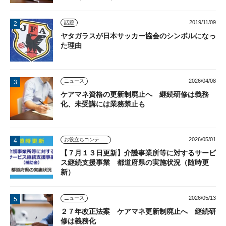
2019/11/09
話題
ヤタガラスが日本サッカー協会のシンボルになっ
た理由
2026/04/08
ニュース
ケアマネ資格の更新制廃止へ 継続研修は義務
化、未受講には業務禁止も
2026/05/01
お役立ちコンテンツ
【７月１３日更新】介護事業所等に対するサービ
ス継続支援事業 都道府県の実施状況（随時更
新）
2026/05/13
ニュース
２７年改正法案 ケアマネ更新制廃止へ 継続研
修は義務化