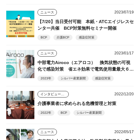
2023/07/19
ニュース
【7/20】当日受付可能 本紙・ATCエイジレスセ
ンター共催 BCP対策無料セミナー開催
BCP
介護BCP
感染症対策
2023/01/17
ニュース
中部電力Airoco（エアロコ） 換気状態の可視
化で感染対策 省エネ効果で電気使用量最大６割
削減
2023年
シルバー産業新聞
感染症対策
2022/12/20
インタビュー・座談会
介護事業者に求められる危機管理と対策
2022年
BCP
シルバー産業新聞
2022/05/17
ニュース