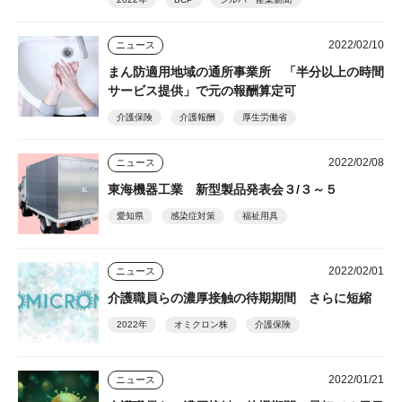
2022/02/10
ニュース
まん防適用地域の通所事業所 「半分以上の時間
サービス提供」で元の報酬算定可
介護保険
介護報酬
厚生労働省
2022/02/08
ニュース
東海機器工業 新型製品発表会３/３～５
愛知県
感染症対策
福祉用具
2022/02/01
ニュース
介護職員らの濃厚接触の待期期間 さらに短縮
2022年
オミクロン株
介護保険
2022/01/21
ニュース