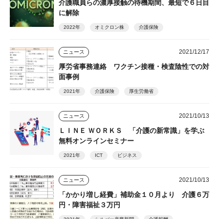
介護職員らの濃厚接触の待機期間、最短で６日目
に解除
2022年
オミクロン株
介護保険
2021/12/17
ニュース
厚労省事務連絡 ワクチン接種・検査陰性での対
面事例
2021年
介護保険
厚生労働省
2021/10/13
ニュース
ＬＩＮＥ ＷＯＲＫＳ 「介護の新常識」を学ぶ
無料オンラインセミナー
2021年
ICT
ビジネス
2021/10/13
ニュース
「かかり増し経費」補助金１０月より 介護６万
円・障害福祉３万円