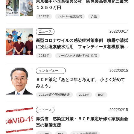
東京都中小企業振興公社 防災製品実用化に最大
１３５０万円
2022年
シルバー産業新聞
介護
2022/03/17
ニュース
新型コロナウイルス感染症対策事例 噴霧や清拭
に次亜塩素酸水活用 フォンティーヌ相模原陽光
台
2022年
サービス付き高齢者向け住宅
2022/03/15
インタビュー・座談会
ＢＣＰ策定「あと２年と考えず、 小さく始めて
みよう」
2021年度介護報酬改定
2022年
BCP
2022/02/15
ニュース
厚労省 感染症対策・ＢＣＰ策定研修や家族面会
室の整備支援
2022年
BCP
シルバー産業新聞