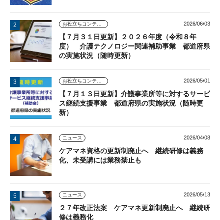
2026/06/03
お役立ちコンテンツ
【７月３１日更新】２０２６年度（令和８年
度） 介護テクノロジー関連補助事業 都道府県
の実施状況（随時更新）
2026/05/01
お役立ちコンテンツ
【７月１３日更新】介護事業所等に対するサービ
ス継続支援事業 都道府県の実施状況（随時更
新）
2026/04/08
ニュース
ケアマネ資格の更新制廃止へ 継続研修は義務
化、未受講には業務禁止も
2026/05/13
ニュース
２７年改正法案 ケアマネ更新制廃止へ 継続研
修は義務化