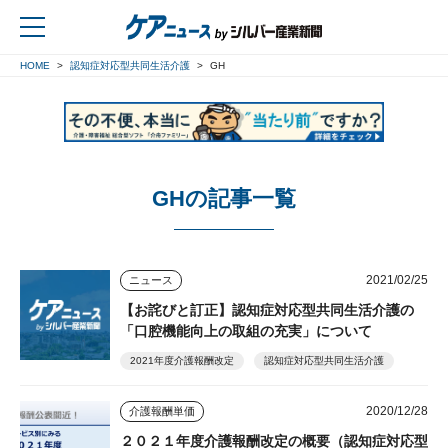
HOME
認知症対応型共同生活介護
GH
戻る
GHの記事一覧
2021/02/25
ニュース
【お詫びと訂正】認知症対応型共同生活介護の
「口腔機能向上の取組の充実」について
2021年度介護報酬改定
認知症対応型共同生活介護
2020/12/28
介護報酬単価
２０２１年度介護報酬改定の概要（認知症対応型