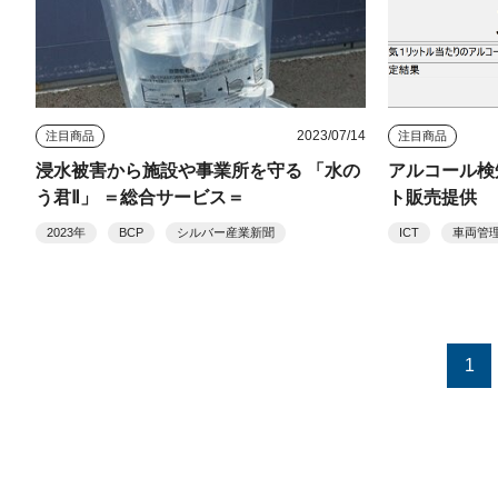
2023/07/14
注目商品
注目商品
浸水被害から施設や事業所を守る 「水の
アルコール検
う君Ⅱ」 ＝総合サービス＝
ト販売提供 
2023年
BCP
シルバー産業新聞
ICT
車両管
1