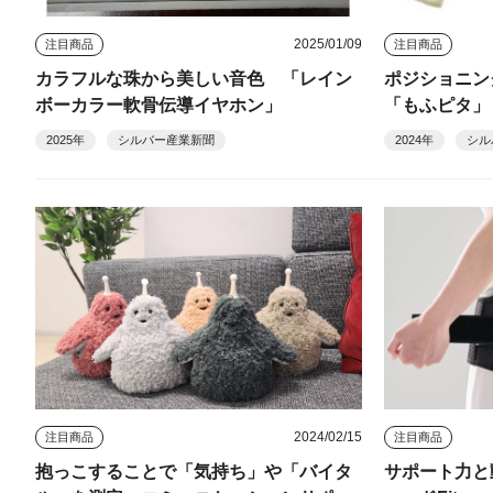
2025/01/09
注目商品
注目商品
カラフルな珠から美しい音色 「レイン
ポジショニン
ボーカラー軟骨伝導イヤホン」
「もふピタ」
2025年
シルバー産業新聞
2024年
シル
2024/02/15
注目商品
注目商品
抱っこすることで「気持ち」や「バイタ
サポート力と