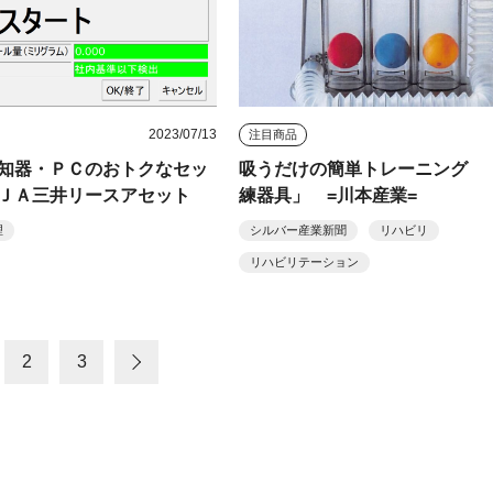
2023/07/13
注目商品
知器・ＰＣのおトクなセッ
吸うだけの簡単トレーニング 
ＪＡ三井リースアセット
練器具」 =川本産業=
理
シルバー産業新聞
リハビリ
リハビリテーション
2
3