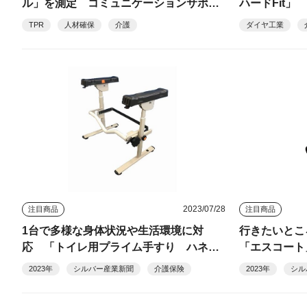
ル」を測定 コミュニケーションサポー
ハードFit」
トロボット「CoRoMoCo（ころも
TPR
人材確保
介護
ダイヤ工業
こ）」 今春発売予定 TPR
2023/07/28
注目商品
注目商品
1台で多様な身体状況や生活環境に対
行きたいと
応 「トイレ用プライム手すり ハネス
「エスコート
ラ」 =プライムケアグループ=
2023年
シルバー産業新聞
介護保険
2023年
シル