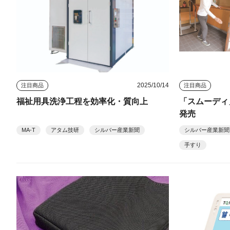
2025/10/14
注目商品
注目商品
福祉用具洗浄工程を効率化・質向上
「スムーディ
発売
MA-T
アタム技研
シルバー産業新聞
シルバー産業新聞
手すり