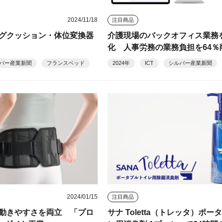
2024/11/18
注目商品
グクッション・体位変換器
介護現場のバックオフィス業務
化 人事労務の業務負担を64％
ジャー
バー産業新聞
フランスベッド
2024年
ICT
シルバー産業新聞
2024/01/15
注目商品
動きやすさを両立 「プロ
サナ Toletta（トレッタ）ポ