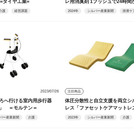
 =ダイヤ工業=
レ用消臭剤 1プッシュで24時間
消臭
介護
経営課題
2024年
シルバー産業新聞
排泄ケ
2023/07/26
注目商品
ころへ行ける室内用歩行器
体圧分散性と自立支援を両立シ
」 ＝モルテン＝
レス「ファセットケアマットレ
イノアックリビング＝
バー産業新聞
介護
2023年
シルバー産業新聞
介護