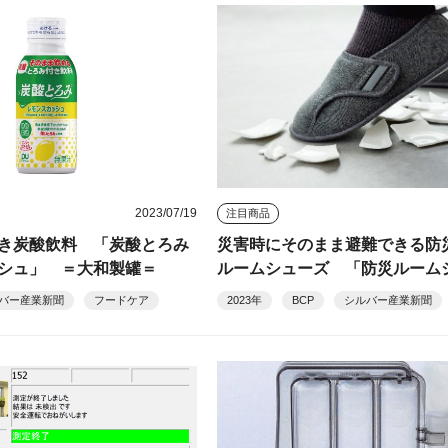
2023/07/19
注目商品
き炭酸飲料 「炭酸とろみ
災害時にそのまま避難できる防
シュ」 ＝大和製罐＝
ルームシューズ 「防災ルーム
ズ」 ＝徳武産業＝
バー産業新聞
フードケア
2023年
BCP
シルバー産業新聞