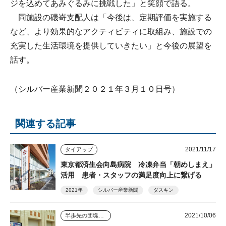
ジを込めてあみぐるみに挑戦した」と笑顔で語る。
同施設の磯嵜支配人は「今後は、定期評価を実施する
など、より効果的なアクティビティに取組み、施設での
充実した生活環境を提供していきたい」と今後の展望を
話す。
（シルバー産業新聞２０２１年３月１０日号）
関連する記事
2021/11/17
タイアップ
東京都済生会向島病院 冷凍弁当「朝めしまえ」
活用 患者・スタッフの満足度向上に繋げる
2021年
シルバー産業新聞
ダスキン
2021/10/06
半歩先の団塊シニアビジネス