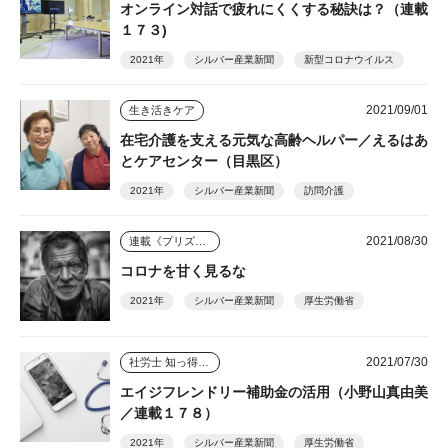
オンライン対話で疲れにくくする秘訣は？（連載
１７３)
2021年
シルバー産業新聞
新型コロナウイルス
2021/09/01
生き活きケア
在宅介護を支える元気な高齢ヘルパー／えるはあ
とケアセンター（目黒区）
2021年
シルバー産業新聞
訪問介護
2021/08/30
連載《プリズム》
コロナを甘く見るな
2021年
シルバー産業新聞
厚生労働省
2021/07/30
社労士 知っ得情報
エイジフレンドリー補助金の活用（小野山真由美
／連載１７８）
2021年
シルバー産業新聞
厚生労働省