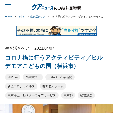
HOME
コラム
生き活きケア
コロナ禍に行うアクティビティ／ヒルデモアこどもの国（横浜市）
戻る
生き活きケア
2021/04/07
コロナ禍に行うアクティビティ／ヒル
デモアこどもの国（横浜市）
2021年
作業療法士
シルバー産業新聞
新型コロナウイルス
有料老人ホーム
東京海上日動ベターライフサービス
東京都
経営課題