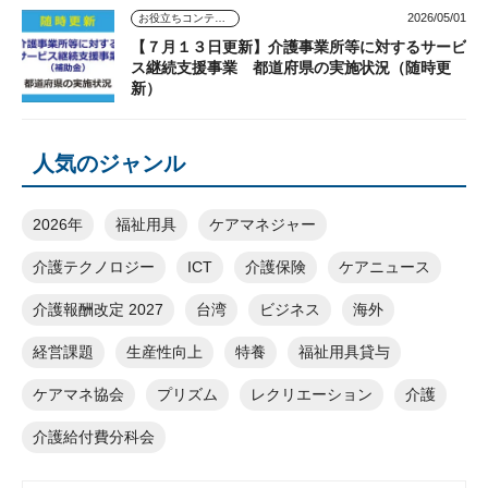
2026/05/01
お役立ちコンテンツ
【７月１３日更新】介護事業所等に対するサービ
ス継続支援事業 都道府県の実施状況（随時更
新）
人気のジャンル
2026年
福祉用具
ケアマネジャー
介護テクノロジー
ICT
介護保険
ケアニュース
介護報酬改定 2027
台湾
ビジネス
海外
経営課題
生産性向上
特養
福祉用具貸与
ケアマネ協会
プリズム
レクリエーション
介護
介護給付費分科会