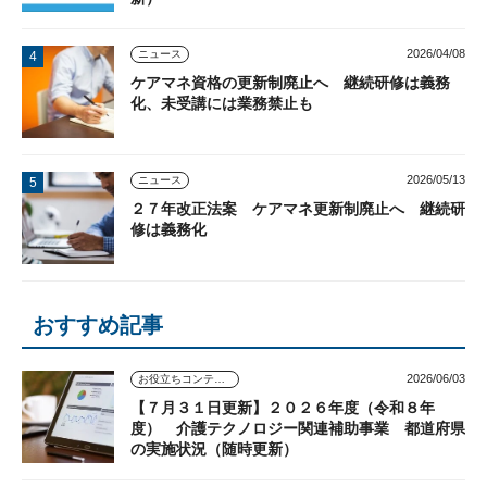
2026/04/08
ニュース
ケアマネ資格の更新制廃止へ 継続研修は義務
化、未受講には業務禁止も
2026/05/13
ニュース
２７年改正法案 ケアマネ更新制廃止へ 継続研
修は義務化
おすすめ記事
2026/06/03
お役立ちコンテンツ
【７月３１日更新】２０２６年度（令和８年
度） 介護テクノロジー関連補助事業 都道府県
の実施状況（随時更新）