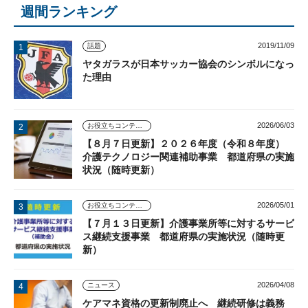
週間ランキング
2019/11/09
話題
ヤタガラスが日本サッカー協会のシンボルになっ
た理由
2026/06/03
お役立ちコンテンツ
【８月７日更新】２０２６年度（令和８年度）
介護テクノロジー関連補助事業 都道府県の実施
状況（随時更新）
2026/05/01
お役立ちコンテンツ
【７月１３日更新】介護事業所等に対するサービ
ス継続支援事業 都道府県の実施状況（随時更
新）
2026/04/08
ニュース
ケアマネ資格の更新制廃止へ 継続研修は義務