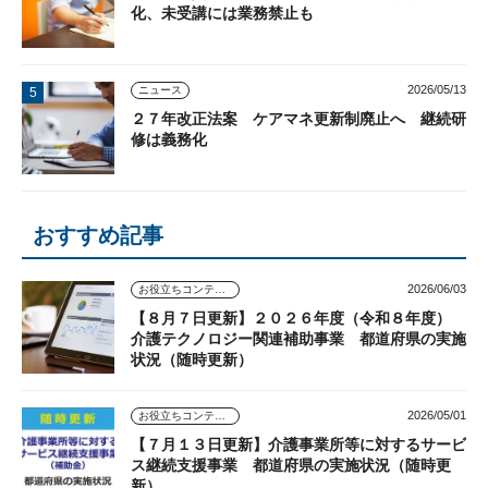
化、未受講には業務禁止も
2026/05/13
ニュース
２７年改正法案 ケアマネ更新制廃止へ 継続研
修は義務化
おすすめ記事
2026/06/03
お役立ちコンテンツ
【８月７日更新】２０２６年度（令和８年度）
介護テクノロジー関連補助事業 都道府県の実施
状況（随時更新）
2026/05/01
お役立ちコンテンツ
【７月１３日更新】介護事業所等に対するサービ
ス継続支援事業 都道府県の実施状況（随時更
新）