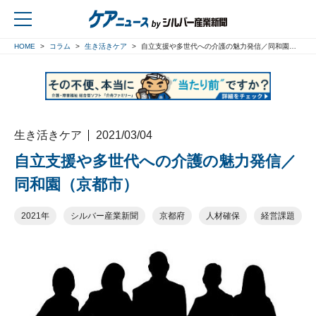
HOME
コラム
生き活きケア
自立支援や多世代への介護の魅力発信／同和園（京都市）
戻る
生き活きケア
2021/03/04
自立支援や多世代への介護の魅力発信／
同和園（京都市）
2021年
シルバー産業新聞
京都府
人材確保
経営課題