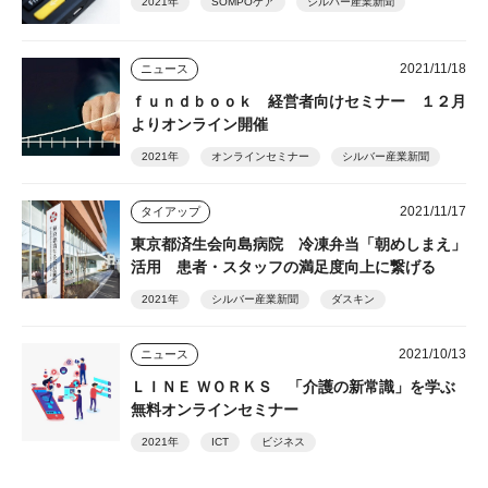
2021年
SOMPOケア
シルバー産業新聞
2021/11/18
ニュース
ｆｕｎｄｂｏｏｋ 経営者向けセミナー １２月
よりオンライン開催
2021年
オンラインセミナー
シルバー産業新聞
2021/11/17
タイアップ
東京都済生会向島病院 冷凍弁当「朝めしまえ」
活用 患者・スタッフの満足度向上に繋げる
2021年
シルバー産業新聞
ダスキン
2021/10/13
ニュース
ＬＩＮＥ ＷＯＲＫＳ 「介護の新常識」を学ぶ
無料オンラインセミナー
2021年
ICT
ビジネス