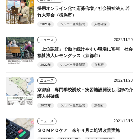
採用オンライン化で応募倍増／社会福祉法人 若
竹大寿会（横浜市）
2021年
シルバー産業新聞
人材確保
2022/11/29
ニュース
「上位認証」で働き続けやすい職場に寄与 社会
福祉法人レモングラス（京都市）
2022年
シルバー産業新聞
京都府
2022/11/28
ニュース
京都府 専門学校誘致・実習施設開設し北部の介
護人材確保
2022年
シルバー産業新聞
京都府
2021/12/15
ニュース
ＳＯＭＰＯケア 来年４月に処遇改善実施