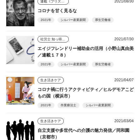
2021/08/30
連載《プリズム》
コロナを甘く見るな
2021年
シルバー産業新聞
厚生労働省
2021/07/30
社労士 知っ得情報
エイジフレンドリー補助金の活用（小野山真由美
／連載１７８）
2021年
シルバー産業新聞
厚生労働省
2021/04/07
生き活きケア
コロナ禍に行うアクティビティ／ヒルデモアこど
もの国（横浜市）
2021年
作業療法士
シルバー産業新聞
2021/03/04
生き活きケア
自立支援や多世代への介護の魅力発信／同和園
（京都市）