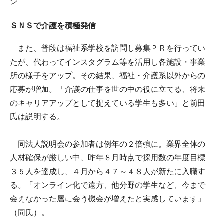
ジ
ＳＮＳで介護を積極発信
また、普段は福祉系学校を訪問し募集ＰＲを行ってい
たが、代わってインスタグラム等を活用し各施設・事業
所の様子をアップ。その結果、福祉・介護系以外からの
応募が増加。「介護の仕事を世の中の役に立てる、将来
のキャリアアップとして捉えている学生も多い」と前田
氏は説明する。
同法人説明会の参加者は例年の２倍強に。業界全体の
人材確保が厳しい中、昨年８月時点で採用数の年度目標
３５人を達成し、４月から４７～４８人が新たに入職す
る。「オンライン化で遠方、他分野の学生など、今まで
会えなかった層に会う機会が増えたと実感しています」
（同氏）。