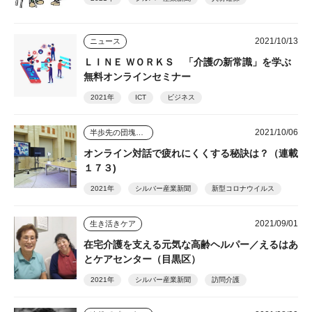
2021/10/13
ニュース
ＬＩＮＥ ＷＯＲＫＳ 「介護の新常識」を学ぶ
無料オンラインセミナー
2021年
ICT
ビジネス
2021/10/06
半歩先の団塊シニアビジネス
オンライン対話で疲れにくくする秘訣は？（連載
１７３)
2021年
シルバー産業新聞
新型コロナウイルス
2021/09/01
生き活きケア
在宅介護を支える元気な高齢ヘルパー／えるはあ
とケアセンター（目黒区）
2021年
シルバー産業新聞
訪問介護