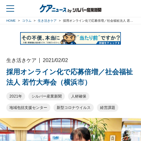
HOME
コラム
生き活きケア
採用オンライン化で応募倍増／社会福祉法人 若竹大寿会（横浜市）
戻る
生き活きケア
2021/02/02
採用オンライン化で応募倍増／社会福祉
法人 若竹大寿会（横浜市）
2021年
シルバー産業新聞
人材確保
地域包括支援センター
新型コロナウイルス
経営課題