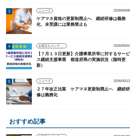
2026/04/08
ニュース
ケアマネ資格の更新制廃止へ 継続研修は義務
化、未受講には業務禁止も
2026/05/01
お役立ちコンテンツ
【７月１３日更新】介護事業所等に対するサービ
ス継続支援事業 都道府県の実施状況（随時更
新）
2026/05/13
ニュース
２７年改正法案 ケアマネ更新制廃止へ 継続研
修は義務化
おすすめ記事