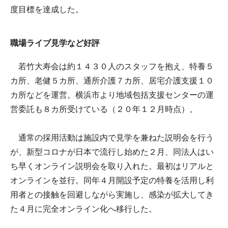
度目標を達成した。
職場ライブ見学など好評
若竹大寿会は約１４３０人のスタッフを抱え、特養５
カ所、老健５カ所、通所介護７カ所、居宅介護支援１０
カ所などを運営。横浜市より地域包括支援センターの運
営委託も８カ所受けている（２０年１２月時点）。
通常の採用活動は施設内で見学を兼ねた説明会を行う
が、新型コロナが日本で流行し始めた２月、同法人はい
ち早くオンライン説明会を取り入れた。最初はリアルと
オンラインを並行。同年４月開設予定の特養を活用し利
用者との接触を回避しながら実施し、感染が拡大してき
た４月に完全オンライン化へ移行した。