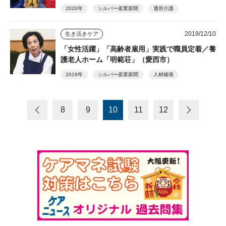
2020年
シルバー産業新聞
通所介護
2019/12/10
生き活きケア
「女性活躍」「高齢者雇用」実践で職員定着／養
護老人ホーム「明範荘」（愛西市）
2019年
シルバー産業新聞
人材確保
8
9
10
11
12