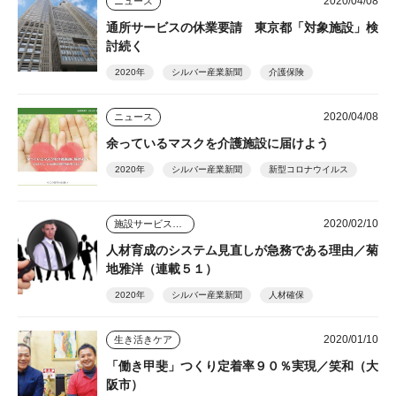
2020/04/08
ニュース
通所サービスの休業要請 東京都「対象施設」検
討続く
2020年
シルバー産業新聞
介護保険
2020/04/08
ニュース
余っているマスクを介護施設に届けよう
2020年
シルバー産業新聞
新型コロナウイルス
2020/02/10
施設サービスはどう変わっていくのか
人材育成のシステム見直しが急務である理由／菊
地雅洋（連載５１）
2020年
シルバー産業新聞
人材確保
2020/01/10
生き活きケア
「働き甲斐」つくり定着率９０％実現／笑和（大
阪市）