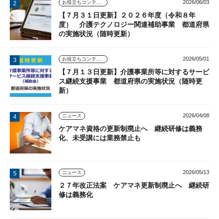
2026/06/03
お役立ちコンテンツ
【７月３１日更新】２０２６年度（令和８年
度） 介護テクノロジー関連補助事業 都道府県
の実施状況（随時更新）
2026/05/01
お役立ちコンテンツ
【７月１３日更新】介護事業所等に対するサービ
ス継続支援事業 都道府県の実施状況（随時更
新）
2026/04/08
ニュース
ケアマネ資格の更新制廃止へ 継続研修は義務
化、未受講には業務禁止も
2026/05/13
ニュース
２７年改正法案 ケアマネ更新制廃止へ 継続研
修は義務化