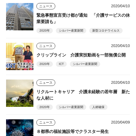
2020/04/10
ニュース
緊急事態宣言受け都が通知 「介護サービスの休
業要請も」
2020年
シルバー産業新聞
新型コロナウイルス
2020/04/10
ニュース
クリップライン 介護実技動画を一部無償公開
2020年
ICT
シルバー産業新聞
2020/04/10
ニュース
リクルートキャリア 介護未経験の若年層 新た
な人材に
2020年
シルバー産業新聞
人材確保
2020/04/09
ニュース
８都県の福祉施設等でクラスター発生