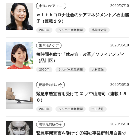
2020/07/10
未来のケアマネジャー
ｗｉｔｈコロナ社会のケアマネジメント／石山麗
子（連載１９）
2020年
シルバー産業新聞
感染症対策
2020/06/10
生き活きケア
短時間有給で「休み方」改革／ソフィアメディ
（品川区）
2020年
シルバー産業新聞
人材確保
2020/06/10
現場最前線の今
緊急事態宣言を受けて ② ／中山清司（連載１５
８）
2020年
シルバー産業新聞
中山清司
2020/05/10
現場最前線の今
緊急事態宣言を受けて ①福祉事業所利用自粛で