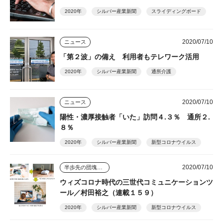
2020年
シルバー産業新聞
スライディングボード
2020/07/10
ニュース
「第２波」の備え 利用者もテレワーク活用
2020年
シルバー産業新聞
通所介護
2020/07/10
ニュース
陽性・濃厚接触者「いた」訪問４.３％ 通所２.
８％
2020年
シルバー産業新聞
新型コロナウイルス
2020/07/10
半歩先の団塊シニアビジネス
ウィズコロナ時代の三世代コミュニケーションツ
ール／村田裕之（連載１５９）
2020年
シルバー産業新聞
新型コロナウイルス