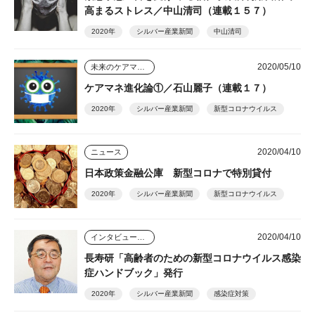
高まるストレス／中山清司（連載１５７）
2020年
シルバー産業新聞
中山清司
2020/05/10
未来のケアマネジャー
ケアマネ進化論①／石山麗子（連載１７）
2020年
シルバー産業新聞
新型コロナウイルス
2020/04/10
ニュース
日本政策金融公庫 新型コロナで特別貸付
2020年
シルバー産業新聞
新型コロナウイルス
2020/04/10
インタビュー・座談会
長寿研「高齢者のための新型コロナウイルス感染
症ハンドブック」発行
2020年
シルバー産業新聞
感染症対策