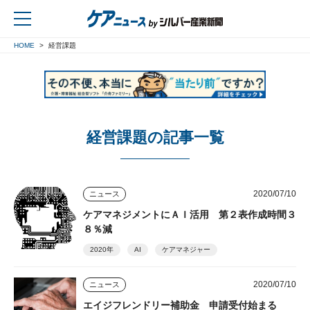
HOME
経営課題
戻る
経営課題の記事一覧
2020/07/10
ニュース
ケアマネジメントにＡＩ活用 第２表作成時間３
８％減
2020年
AI
ケアマネジャー
2020/07/10
ニュース
エイジフレンドリー補助金 申請受付始まる