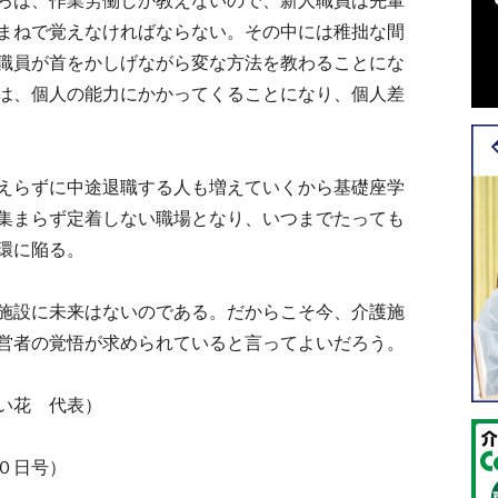
ろは、作業労働しか教えないので、新人職員は先輩
まねで覚えなければならない。その中には稚拙な間
職員が首をかしげながら変な方法を教わることにな
は、個人の能力にかかってくることになり、個人差
えらずに中途退職する人も増えていくから基礎座学
集まらず定着しない職場となり、いつまでたっても
環に陥る。
施設に未来はないのである。だからこそ今、介護施
営者の覚悟が求められていると言ってよいだろう。
い花 代表）
０日号）