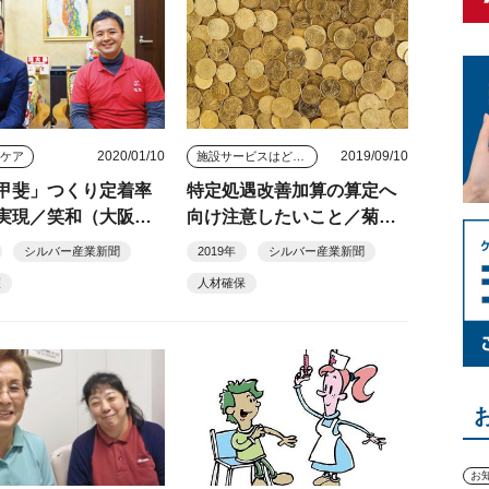
2020/01/10
2019/09/10
きケア
施設サービスはどう変わっていくのか
甲斐」つくり定着率
特定処遇改善加算の算定へ
実現／笑和（大阪
向け注意したいこと／菊地
雅洋（連載４６）
シルバー産業新聞
2019年
シルバー産業新聞
護
人材確保
お