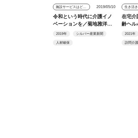
2019/05/10
施設サービスはどう変わっていくのか
生き活
令和という時代に介護イノ
在宅介
ベーションを／菊地雅洋
齢ヘル
（連載４２）
アセン
2019年
シルバー産業新聞
2021年
人材確保
訪問介