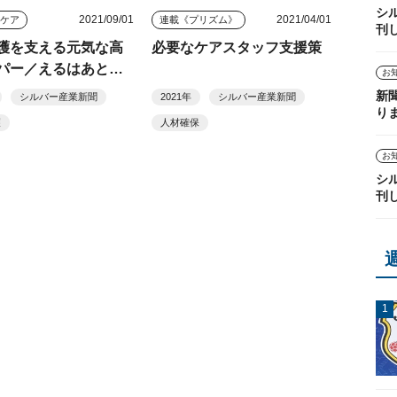
シ
2021/09/01
2021/04/01
きケア
連載《プリズム》
刊
護を支える元気な高
必要なケアスタッフ支援策
パー／えるはあとケ
お
ター（目黒区）
新
シルバー産業新聞
2021年
シルバー産業新聞
り
護
人材確保
お
シ
刊