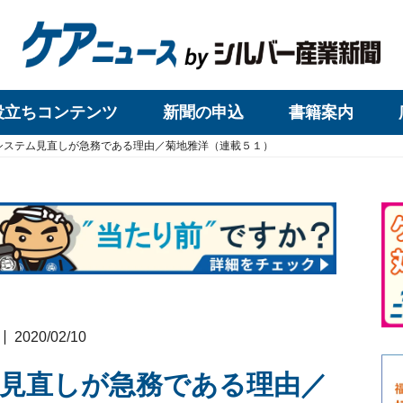
役立ちコンテンツ
新聞の申込
書籍案内
システム見直しが急務である理由／菊地雅洋（連載５１）
2020/02/10
見直しが急務である理由／