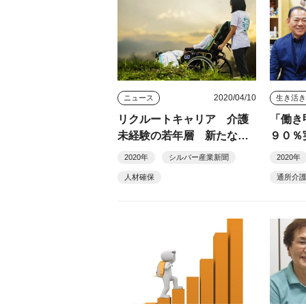
2020/04/10
ニュース
生き活
リクルートキャリア 介護
「働き
未経験の若年層 新たな人
９０％
材に
市）
2020年
シルバー産業新聞
2020年
人材確保
通所介