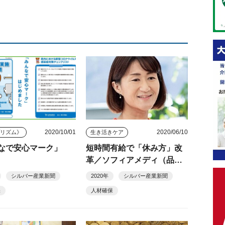
2020/10/01
2020/06/10
プリズム》
生き活きケア
なで安心マーク」
短時間有給で「休み方」改
革／ソフィアメディ（品川
区）
シルバー産業新聞
2020年
シルバー産業新聞
保
人材確保