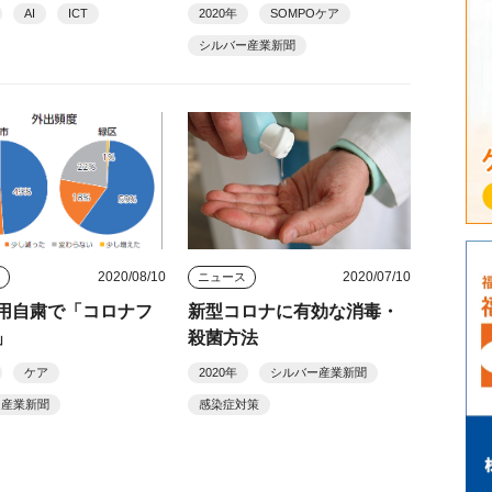
時代の「3密回避」リ
AI
ICT
2020年
SOMPOケア
ミナー・展示場
シルバー産業新聞
2020/08/10
2020/07/10
ス
ニュース
用自粛で「コロナフ
新型コロナに有効な消毒・
」
殺菌方法
ケア
2020年
シルバー産業新聞
ー産業新聞
感染症対策