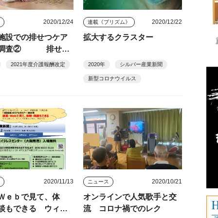
2020/12/24
2020/12/22
ス
連載《プリズム》
施設での排せつケア
拡大するクラスター
態調査② 排せつ
算算定には報酬引き
2021年度介護報酬改定
2020年
シルバー産業新聞
要
新型コロナウイルス
2020/11/13
2020/10/21
ス
ニュース
Ｗｅｂで見て、体
オンラインで人気歌手と交
談もできる ウィズ
流 コロナ禍でのレク