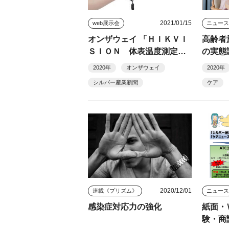
2021/01/15
web展示会
ニュー
オンザウェイ 「ＨＩＫＶＩ
高齢者
ＳＩＯＮ 体表温度測定ハ
の実
ンディ型サーマルカメラ」
支援加
2020年
オンザウェイ
2020年
「モトローラ ＧＤＲ４８
上げ必
シルバー産業新聞
ケア
００」
2020/12/01
連載《プリズム》
ニュー
感染症対応力の強化
紙面・
験・商