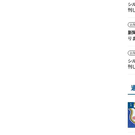
シ
刊
お
新
り
お
シ
刊