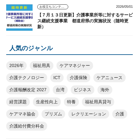
2026/05/01
お役立ちコンテンツ
【７月１３日更新】介護事業所等に対するサービ
ス継続支援事業 都道府県の実施状況（随時更
新）
人気のジャンル
2026年
福祉用具
ケアマネジャー
介護テクノロジー
ICT
介護保険
ケアニュース
介護報酬改定 2027
台湾
ビジネス
海外
経営課題
生産性向上
特養
福祉用具貸与
ケアマネ協会
プリズム
レクリエーション
介護
介護給付費分科会