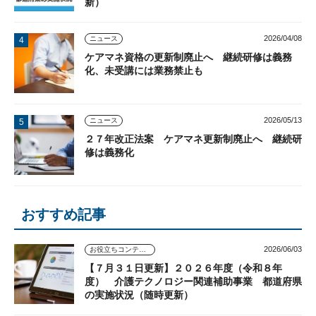
新）
2026/04/08
ニュース
ケアマネ資格の更新制廃止へ 継続研修は義務
化、未受講には業務禁止も
2026/05/13
ニュース
２７年改正法案 ケアマネ更新制廃止へ 継続研
修は義務化
おすすめ記事
2026/06/03
お役立ちコンテンツ
【７月３１日更新】２０２６年度（令和８年
度） 介護テクノロジー関連補助事業 都道府県
の実施状況（随時更新）