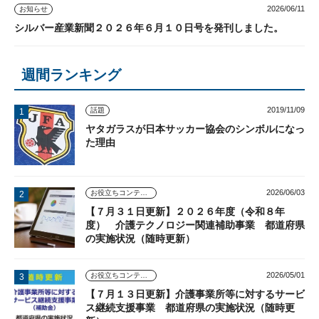
2026/06/11
お知らせ
シルバー産業新聞２０２６年６月１０日号を発刊しました。
週間ランキング
2019/11/09
話題
ヤタガラスが日本サッカー協会のシンボルになっ
た理由
2026/06/03
お役立ちコンテンツ
【７月３１日更新】２０２６年度（令和８年
度） 介護テクノロジー関連補助事業 都道府県
の実施状況（随時更新）
2026/05/01
お役立ちコンテンツ
【７月１３日更新】介護事業所等に対するサービ
ス継続支援事業 都道府県の実施状況（随時更