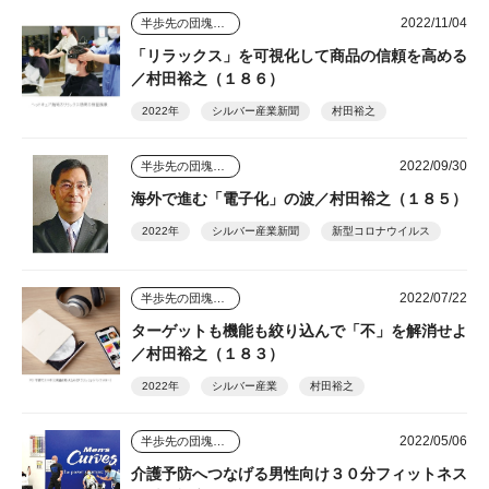
2022/11/04
半歩先の団塊シニアビジネス
「リラックス」を可視化して商品の信頼を高める
／村田裕之（１８６）
2022年
シルバー産業新聞
村田裕之
2022/09/30
半歩先の団塊シニアビジネス
海外で進む「電子化」の波／村田裕之（１８５）
2022年
シルバー産業新聞
新型コロナウイルス
2022/07/22
半歩先の団塊シニアビジネス
ターゲットも機能も絞り込んで「不」を解消せよ
／村田裕之（１８３）
2022年
シルバー産業
村田裕之
2022/05/06
半歩先の団塊シニアビジネス
介護予防へつなげる男性向け３０分フィットネス