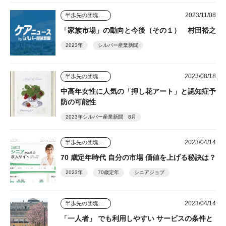
2023/11/08
半歩先の団塊シニアビジネス
「家族市場」の動向と今後（その１） 村田裕之
2023年
シルバー産業新聞
2023/08/18
半歩先の団塊シニアビジネス
中高年女性に人気の「押し花アート」と認知症予
防の可能性
2023年シルバー産業新聞 8月
2023/04/14
半歩先の団塊シニアビジネス
70 歳定年時代 自分の市場 価値を上げる秘訣は？
2023年
70歳定年
シニアジョブ
2023/04/14
半歩先の団塊シニアビジネス
「一人者」 でも利用しやすい サービスの条件と