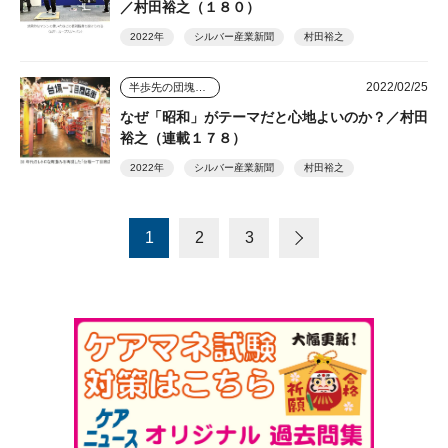
／村田裕之（１８０）
2022年
シルバー産業新聞
村田裕之
2022/02/25
半歩先の団塊シニアビジネス
なぜ「昭和」がテーマだと心地よいのか？／村田
裕之（連載１７８）
2022年
シルバー産業新聞
村田裕之
1
2
3