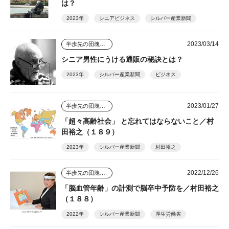
は？
2023年
シニアビジネス
シルバー産業新聞
2023/03/14
半歩先の団塊シニアビジネス
シニア男性にうける通販の秘訣とは？
2023年
シルバー産業新聞
ビジネス
2023/01/27
半歩先の団塊シニアビジネス
「超々高齢社会」 と忘れてはならないこと／村
田裕之（１８９）
2023年
シルバー産業新聞
村田裕之
2022/12/26
半歩先の団塊シニアビジネス
「脳血管年齢」の計測で脳卒中予防を／村田裕之
（１８８）
2022年
シルバー産業新聞
厚生労働省