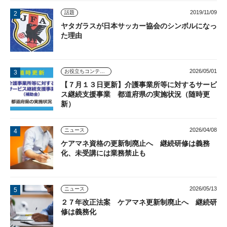
2019/11/09
話題
ヤタガラスが日本サッカー協会のシンボルになっ
た理由
2026/05/01
お役立ちコンテンツ
【７月１３日更新】介護事業所等に対するサービ
ス継続支援事業 都道府県の実施状況（随時更
新）
2026/04/08
ニュース
ケアマネ資格の更新制廃止へ 継続研修は義務
化、未受講には業務禁止も
2026/05/13
ニュース
２７年改正法案 ケアマネ更新制廃止へ 継続研
修は義務化