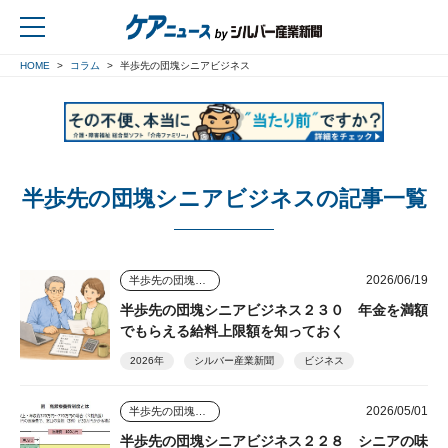
HOME
コラム
半歩先の団塊シニアビジネス
戻る
半歩先の団塊シニアビジネスの記事一覧
2026/06/19
半歩先の団塊シニアビジネス
半歩先の団塊シニアビジネス２３０ 年金を満額
でもらえる給料上限額を知っておく
2026年
シルバー産業新聞
ビジネス
2026/05/01
半歩先の団塊シニアビジネス
半歩先の団塊シニアビジネス２２８ シニアの味