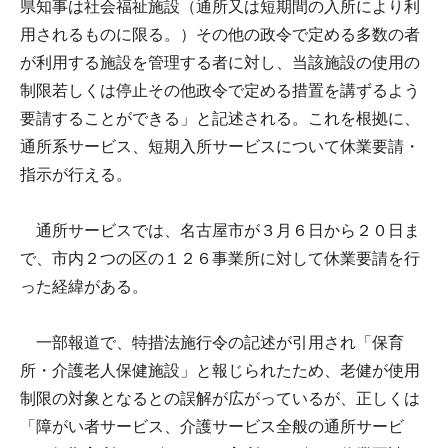
県知事は社会福祉施設（通所又は短期間の入所により利
用されるものに限る。）その他の政令で定める多数の者
が利用する施設を管理する者に対し、当該施設の使用の
制限若しくは停止その他政令で定める措置を講ずるよう
要請することができる」と記述される。これを根拠に、
通所系サービス、短期入所サービスについて休業要請・
指示が行える。
通所サービスでは、名古屋市が３月６日から２０日ま
で、市内２つの区の１２６事業所に対して休業要請を行
った経緯がある。
一部報道で、特措法施行令の記述が引用され「保育
所・介護老人保健施設」と報じられたため、老健が使用
制限の対象となるとの誤解が広がっているが、正しくは
「障がい者サービス、介護サービス全般の通所サービ