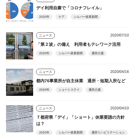
デイ利用自粛で「コロナフレイル」
2020年
ケア
シルバー産業新聞
2020/07/10
ニュース
「第２波」の備え 利用者もテレワーク活用
2020年
シルバー産業新聞
通所介護
2020/04/16
ニュース
都内76事業所が自主休業 通所・短期入所など
2020年
ショートステイ
通所介護
2020/04/10
ニュース
７都府県「デイ」「ショート」休業要請の方針
は？
2020年
シルバー産業新聞
通所リハビリテーション