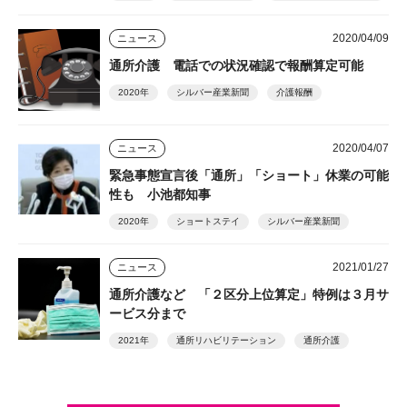
2020/04/09
ニュース
通所介護 電話での状況確認で報酬算定可能
2020年
シルバー産業新聞
介護報酬
2020/04/07
ニュース
緊急事態宣言後「通所」「ショート」休業の可能
性も 小池都知事
2020年
ショートステイ
シルバー産業新聞
2021/01/27
ニュース
通所介護など 「２区分上位算定」特例は３月サ
ービス分まで
2021年
通所リハビリテーション
通所介護