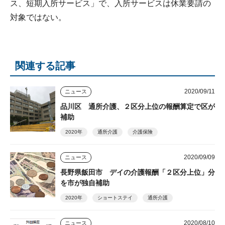
ス、短期入所サービス」で、入所サービスは休業要請の
対象ではない。
関連する記事
2020/09/11
ニュース
品川区 通所介護、２区分上位の報酬算定で区が
補助
2020年
通所介護
介護保険
2020/09/09
ニュース
長野県飯田市 デイの介護報酬「２区分上位」分
を市が独自補助
2020年
ショートステイ
通所介護
2020/08/10
ニュース