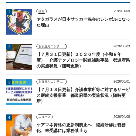
2019/11/09
話題
ヤタガラスが日本サッカー協会のシンボルになっ
た理由
2026/06/03
お役立ちコンテンツ
【７月３１日更新】２０２６年度（令和８年
度） 介護テクノロジー関連補助事業 都道府県
の実施状況（随時更新）
2026/05/01
お役立ちコンテンツ
【７月１３日更新】介護事業所等に対するサービ
ス継続支援事業 都道府県の実施状況（随時更
新）
2026/04/08
ニュース
ケアマネ資格の更新制廃止へ 継続研修は義務
化、未受講には業務禁止も