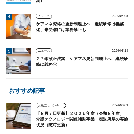
新）
2026/04/08
ニュース
ケアマネ資格の更新制廃止へ 継続研修は義務
化、未受講には業務禁止も
2026/05/13
ニュース
２７年改正法案 ケアマネ更新制廃止へ 継続研
修は義務化
おすすめ記事
2026/06/03
お役立ちコンテンツ
【８月７日更新】２０２６年度（令和８年度）
介護テクノロジー関連補助事業 都道府県の実施
状況（随時更新）