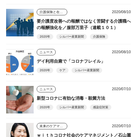
2020/08/10
介護保険と在宅介護のゆくえ
要介護度改善への報酬ではなく苦闘する介護職へ
の報酬強化を／服部万里子（連載１０１）
2020年
シルバー産業新聞
介護保険
2020/08/10
ニュース
デイ利用自粛で「コロナフレイル」
2020年
ケア
シルバー産業新聞
2020/07/10
ニュース
新型コロナに有効な消毒・殺菌方法
2020年
シルバー産業新聞
感染症対策
2020/07/10
未来のケアマネジャー
ｗｉｔｈコロナ社会のケアマネジメント／石山麗