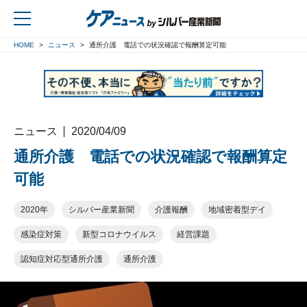
HOME
ニュース
通所介護 電話での状況確認で報酬算定可能
戻る
ニュース
2020/04/09
通所介護 電話での状況確認で報酬算定
可能
2020年
シルバー産業新聞
介護報酬
地域密着型デイ
感染症対策
新型コロナウイルス
経営課題
認知症対応型通所介護
通所介護