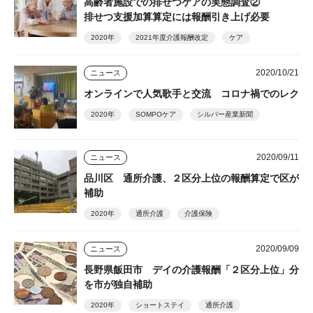
高齢者施設での排せつケアの実態調査②
排せつ支援加算算定には報酬引き上げ必要
2020年
2021年度介護報酬改定
ケア
2020/10/21
ニュース
オンラインで人気歌手と交流 コロナ禍でのレク
2020年
SOMPOケア
シルバー産業新聞
2020/09/11
ニュース
品川区 通所介護、２区分上位の報酬算定で区が
補助
2020年
通所介護
介護保険
2020/09/09
ニュース
長野県飯田市 デイの介護報酬「２区分上位」分
を市が独自補助
2020年
ショートステイ
通所介護