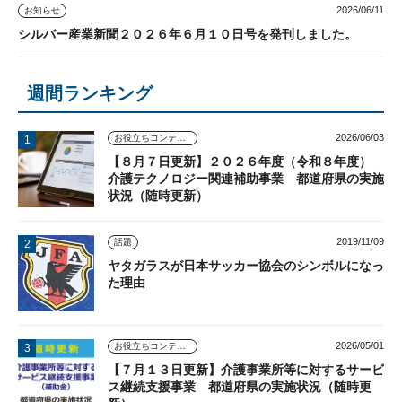
2026/06/11
お知らせ
シルバー産業新聞２０２６年６月１０日号を発刊しました。
週間ランキング
2026/06/03
お役立ちコンテンツ
【８月７日更新】２０２６年度（令和８年度）
介護テクノロジー関連補助事業 都道府県の実施
状況（随時更新）
2019/11/09
話題
ヤタガラスが日本サッカー協会のシンボルになっ
た理由
2026/05/01
お役立ちコンテンツ
【７月１３日更新】介護事業所等に対するサービ
ス継続支援事業 都道府県の実施状況（随時更