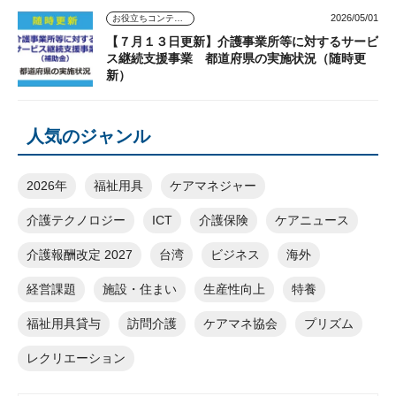
2026/05/01
お役立ちコンテンツ
【７月１３日更新】介護事業所等に対するサービ
ス継続支援事業 都道府県の実施状況（随時更
新）
人気のジャンル
2026年
福祉用具
ケアマネジャー
介護テクノロジー
ICT
介護保険
ケアニュース
介護報酬改定 2027
台湾
ビジネス
海外
経営課題
施設・住まい
生産性向上
特養
福祉用具貸与
訪問介護
ケアマネ協会
プリズム
レクリエーション