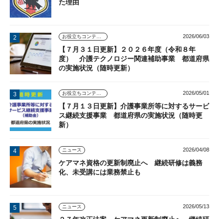
た理由
2026/06/03
お役立ちコンテンツ
【７月３１日更新】２０２６年度（令和８年
度） 介護テクノロジー関連補助事業 都道府県
の実施状況（随時更新）
2026/05/01
お役立ちコンテンツ
【７月１３日更新】介護事業所等に対するサービ
ス継続支援事業 都道府県の実施状況（随時更
新）
2026/04/08
ニュース
ケアマネ資格の更新制廃止へ 継続研修は義務
化、未受講には業務禁止も
2026/05/13
ニュース