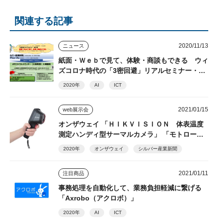
関連する記事
2020/11/13
ニュース
紙面・Ｗｅｂで見て、体験・商談もできる ウィ
ズコロナ時代の「3密回避」リアルセミナー・展
示場
2020年
AI
ICT
2021/01/15
web展示会
オンザウェイ 「ＨＩＫＶＩＳＩＯＮ 体表温度
測定ハンディ型サーマルカメラ」 「モトロー
ラ ＧＤＲ４８００」
2020年
オンザウェイ
シルバー産業新聞
2021/01/11
注目商品
事務処理を自動化して、業務負担軽減に繋げる
「Axrobo（アクロボ）」
2020年
AI
ICT