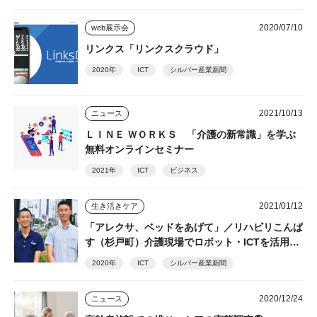
2020/07/10
web展示会
リンクス「リンクスクラウド」
2020年
ICT
シルバー産業新聞
2021/10/13
ニュース
ＬＩＮＥ ＷＯＲＫＳ 「介護の新常識」を学ぶ
無料オンラインセミナー
2021年
ICT
ビジネス
2021/01/12
生き活きケア
「アレクサ、ベッドをあげて」／リハビリこんぱ
す（杉戸町）介護現場でロボット・ICTを活用し
て、利用者の自立した在宅生活を支える
2020年
ICT
シルバー産業新聞
2020/12/24
ニュース