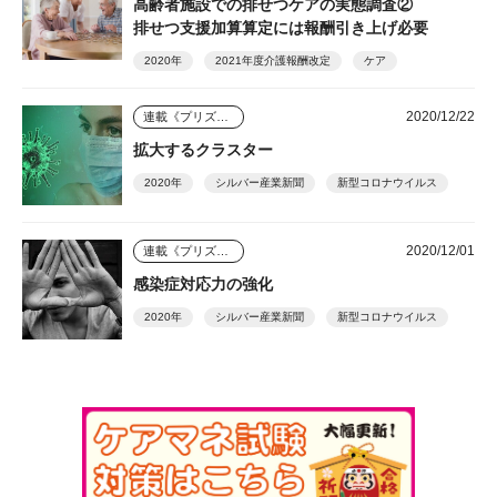
高齢者施設での排せつケアの実態調査②
排せつ支援加算算定には報酬引き上げ必要
2020年
2021年度介護報酬改定
ケア
2020/12/22
連載《プリズム》
拡大するクラスター
2020年
シルバー産業新聞
新型コロナウイルス
2020/12/01
連載《プリズム》
感染症対応力の強化
2020年
シルバー産業新聞
新型コロナウイルス