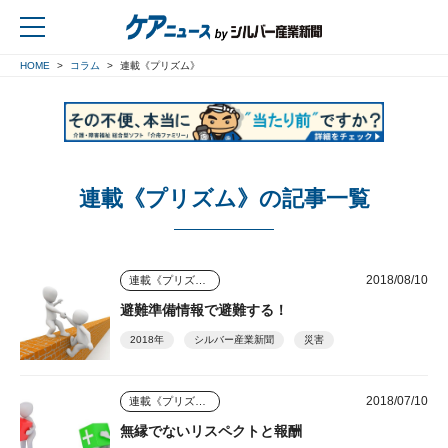
HOME
コラム
連載《プリズム》
戻る
連載《プリズム》の記事一覧
2018/08/10
連載《プリズム》
避難準備情報で避難する！
2018年
シルバー産業新聞
災害
2018/07/10
連載《プリズム》
無縁でないリスペクトと報酬