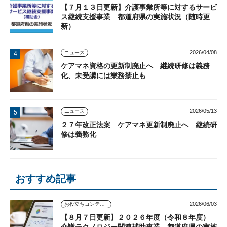
【７月１３日更新】介護事業所等に対するサービ
ス継続支援事業 都道府県の実施状況（随時更
新）
2026/04/08
ニュース
ケアマネ資格の更新制廃止へ 継続研修は義務
化、未受講には業務禁止も
2026/05/13
ニュース
２７年改正法案 ケアマネ更新制廃止へ 継続研
修は義務化
おすすめ記事
2026/06/03
お役立ちコンテンツ
【８月７日更新】２０２６年度（令和８年度）