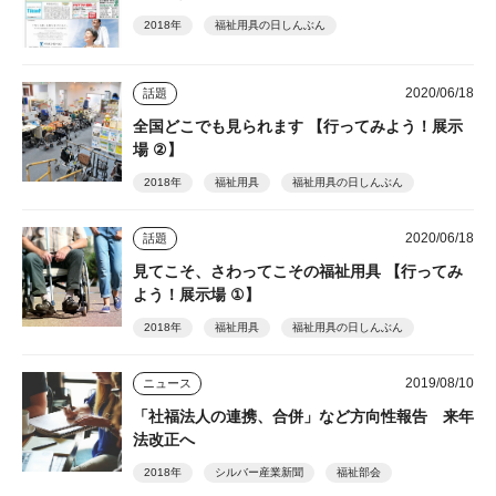
2018年
福祉用具の日しんぶん
2020/06/18
話題
全国どこでも見られます 【行ってみよう！展示
場 ②】
2018年
福祉用具
福祉用具の日しんぶん
2020/06/18
話題
見てこそ、さわってこその福祉用具 【行ってみ
よう！展示場 ①】
2018年
福祉用具
福祉用具の日しんぶん
2019/08/10
ニュース
「社福法人の連携、合併」など方向性報告 来年
法改正へ
2018年
シルバー産業新聞
福祉部会