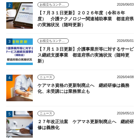
2026/06/03
お役立ちコンテンツ
【７月３１日更新】２０２６年度（令和８年
度） 介護テクノロジー関連補助事業 都道府県
の実施状況（随時更新）
2026/05/01
お役立ちコンテンツ
【７月１３日更新】介護事業所等に対するサービ
ス継続支援事業 都道府県の実施状況（随時更
新）
2026/04/08
ニュース
ケアマネ資格の更新制廃止へ 継続研修は義務
化、未受講には業務禁止も
2026/05/13
ニュース
２７年改正法案 ケアマネ更新制廃止へ 継続研
修は義務化