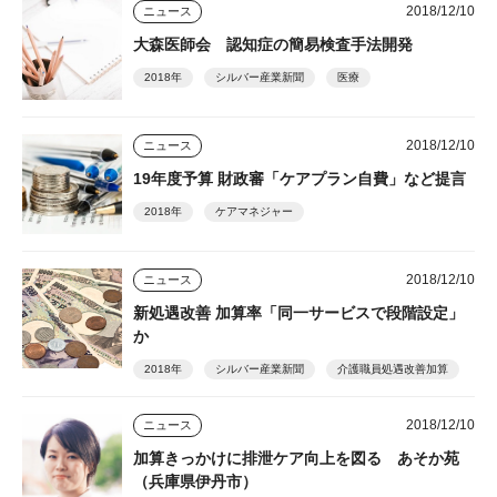
2018/12/10
ニュース
大森医師会 認知症の簡易検査手法開発
2018年
シルバー産業新聞
医療
2018/12/10
ニュース
19年度予算 財政審「ケアプラン自費」など提言
2018年
ケアマネジャー
2018/12/10
ニュース
新処遇改善 加算率「同一サービスで段階設定」
か
2018年
シルバー産業新聞
介護職員処遇改善加算
2018/12/10
ニュース
加算きっかけに排泄ケア向上を図る あそか苑
（兵庫県伊丹市）