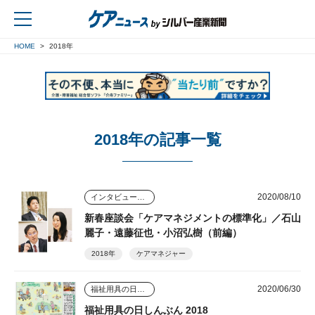
HOME
2018年
戻る
2018年の記事一覧
2020/08/10
インタビュー・座談会
新春座談会「ケアマネジメントの標準化」／石山
麗子・遠藤征也・小沼弘樹（前編）
2018年
ケアマネジャー
2020/06/30
福祉用具の日しんぶん
福祉用具の日しんぶん 2018