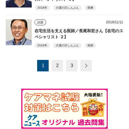
2018年
介護の日しんぶん
医療
2018/11/11
話題
在宅生活を支える医師／長尾和宏さん【在宅のス
ペシャリスト ２】
2018年
介護の日しんぶん
医師
1
2
3