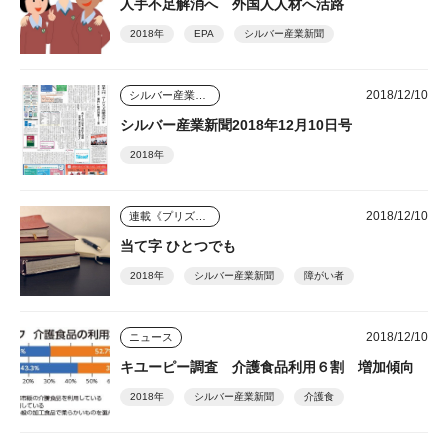
人手不足解消へ 外国人人材へ活路
2018年
EPA
シルバー産業新聞
2018/12/10
シルバー産業新聞
シルバー産業新聞2018年12月10日号
2018年
2018/12/10
連載《プリズム》
当て字 ひとつでも
2018年
シルバー産業新聞
障がい者
2018/12/10
ニュース
キユーピー調査 介護食品利用６割 増加傾向
2018年
シルバー産業新聞
介護食