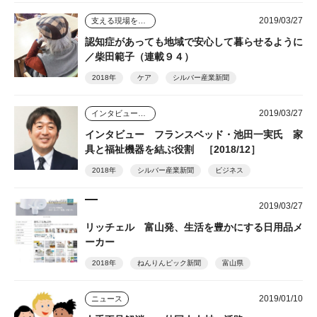
2019/03/27
支える現場を踏まえて
認知症があっても地域で安心して暮らせるように
／柴田範子（連載９４）
2018年
ケア
シルバー産業新聞
2019/03/27
インタビュー・座談会
インタビュー フランスベッド・池田一実氏 家
具と福祉機器を結ぶ役割 ［2018/12］
2018年
シルバー産業新聞
ビジネス
2019/03/27
リッチェル 富山発、生活を豊かにする日用品メ
ーカー
2018年
ねんりんピック新聞
富山県
2019/01/10
ニュース