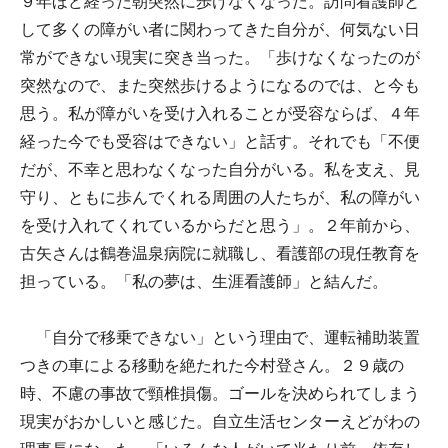
９年ほど経った朝突然に歩けなくなった。訪問看護師と
して多くの障がい者に関わってきた自分が、何気ない日
常ができない現実に突き当った。「歩けなくなったのが
突然なので、また突然歩けるようになるのでは、と今も
思う。私が障がいを受け入れることが受容ならば、４年
経った今でも受容はできない」と話す。それでも「不便
だが、不幸と思わなくなった自分がいる。私を支え、見
守り、ともに歩んでくれる周囲の人たちが、私の障がい
を受け入れてくれているからだと思う」。２年前から、
古矢さんは鶴巻温泉病院に就職し、看護部の現任教育を
担っている。「私の夢は、生涯看護師」と結んだ。
「自分で移乗できない」という理由で、運転補助装置
つきの車による移動を絶たれた今村登さん。２９歳の
時、不慮の事故で頸椎損傷。ゴールを決められてしまう
現実がおかしいと感じた。自立生活センターえどがわの