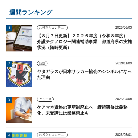
週間ランキング
2026/06/03
お役立ちコンテンツ
【８月７日更新】２０２６年度（令和８年度）
介護テクノロジー関連補助事業 都道府県の実施
状況（随時更新）
2019/11/09
話題
ヤタガラスが日本サッカー協会のシンボルになっ
た理由
2026/04/08
ニュース
ケアマネ資格の更新制廃止へ 継続研修は義務
化、未受講には業務禁止も
2026/05/01
お役立ちコンテンツ