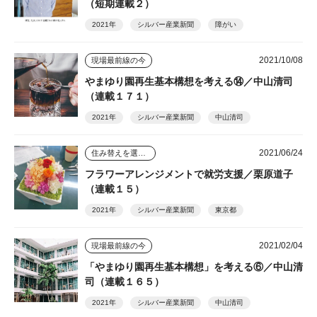
（短期連載２）
2021年
シルバー産業新聞
障がい
2021/10/08
現場最前線の今
やまゆり園再生基本構想を考える⑭／中山清司
（連載１７１）
2021年
シルバー産業新聞
中山清司
2021/06/24
住み替えを選んだ人のその後
フラワーアレンジメントで就労支援／栗原道子
（連載１５）
2021年
シルバー産業新聞
東京都
2021/02/04
現場最前線の今
「やまゆり園再生基本構想」を考える⑥／中山清
司（連載１６５）
2021年
シルバー産業新聞
中山清司