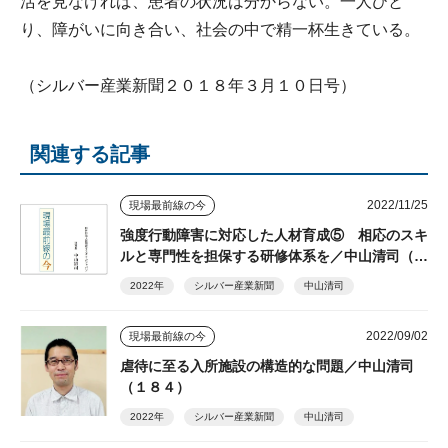
活を見なければ、患者の状況は分からない。一人ひと
り、障がいに向き合い、社会の中で精一杯生きている。
（シルバー産業新聞２０１８年３月１０日号）
関連する記事
2022/11/25
現場最前線の今
強度行動障害に対応した人材育成⑤ 相応のスキ
ルと専門性を担保する研修体系を／中山清司（１
８７）
2022年
シルバー産業新聞
中山清司
2022/09/02
現場最前線の今
虐待に至る入所施設の構造的な問題／中山清司
（１８４）
2022年
シルバー産業新聞
中山清司