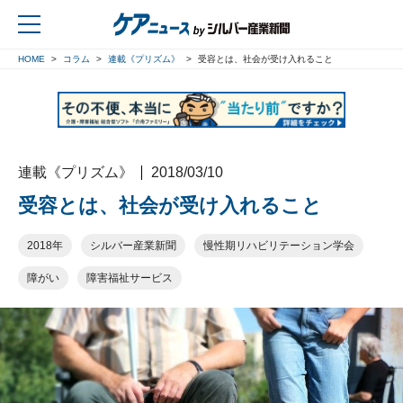
HOME
コラム
連載《プリズム》
受容とは、社会が受け入れること
戻る
連載《プリズム》
2018/03/10
受容とは、社会が受け入れること
2018年
シルバー産業新聞
慢性期リハビリテーション学会
障がい
障害福祉サービス