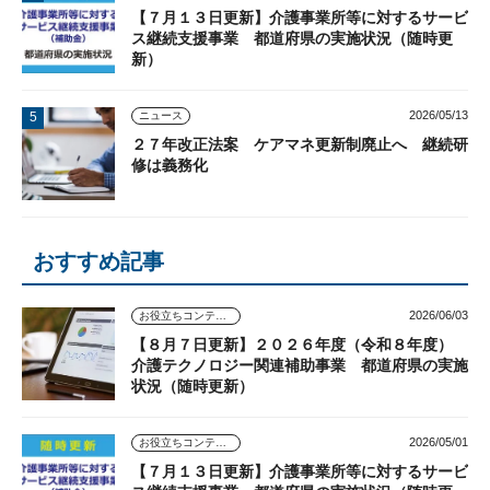
【７月１３日更新】介護事業所等に対するサービ
ス継続支援事業 都道府県の実施状況（随時更
新）
2026/05/13
ニュース
２７年改正法案 ケアマネ更新制廃止へ 継続研
修は義務化
おすすめ記事
2026/06/03
お役立ちコンテンツ
【８月７日更新】２０２６年度（令和８年度）
介護テクノロジー関連補助事業 都道府県の実施
状況（随時更新）
2026/05/01
お役立ちコンテンツ
【７月１３日更新】介護事業所等に対するサービ