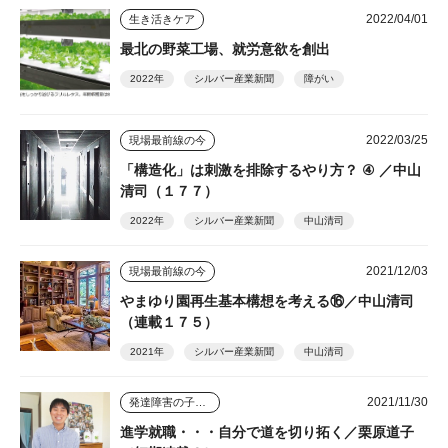
2022/04/01
生き活きケア
最北の野菜工場、就労意欲を創出
2022年
シルバー産業新聞
障がい
2022/03/25
現場最前線の今
「構造化」は刺激を排除するやり方？ ④ ／中山
清司（１７７）
2022年
シルバー産業新聞
中山清司
2021/12/03
現場最前線の今
やまゆり園再生基本構想を考える⑯／中山清司
（連載１７５）
2021年
シルバー産業新聞
中山清司
2021/11/30
発達障害の子ども４人を育てた母
進学就職・・・自分で道を切り拓く／栗原道子