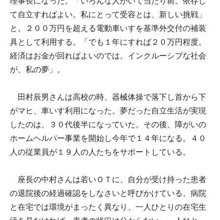
理事長になった。「いろんな人がいて当たり前。依存し
て自立すればよい。私にとって受容とは、新しい挑戦」
と。２００万円を超える電動車いすを基準外交付の補装
具として利用する。「でも１年にすれば２０万円程度。
経済はお金が回ればよいのでは。インクルーシブな社会
が、私の夢」。
田村辰男さんは高校の時、器械体操で落下し首から下
がマヒ、車いす利用になった。夢だった自立生活が実現
したのは、３０代後半になっていた。その後、障がいの
ホームヘルパー事業を開始し今年で１４年になる。４０
人の従業員が１９人の人たちをサポートしている。
座長の中村さんは若いＯＴに、自分が受け持った患者
の退院後の経過確認をしなさいと呼びかけている。病院
と在宅では環境がまったく異なり、一人ひとりの在宅生