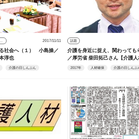
2017/11/11
タビュー・座談会
話題
る社会へ（１） 小島操／
介護を身近に捉え、関わっても
本淳也
／厚労省 柴田拓己さん【介護人
介護の日しんぶん
2017年
人材確保
介護の日しんぶ