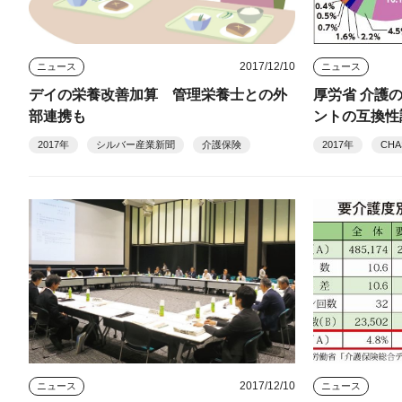
2017/12/10
ニュース
ニュース
デイの栄養改善加算 管理栄養士との外
厚労省 介護
部連携も
ントの互換性
2017年
シルバー産業新聞
介護保険
2017年
CHA
2017/12/10
ニュース
ニュース