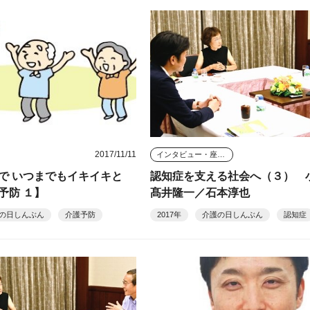
2017/11/11
インタビュー・座談会
で いつまでもイキイキと
認知症を支える社会へ（３） 
予防 １】
髙井隆一／石本淳也
の日しんぶん
介護予防
2017年
介護の日しんぶん
認知症