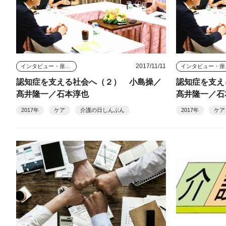
2017/11/11
インタビュー・座談会
イン
認知症を支える社会へ（２） 小島操／
認知症を支え
髙井隆一／石本淳也
髙井隆一／石
2017年
ケア
介護の日しんぶん
2017年
ケア