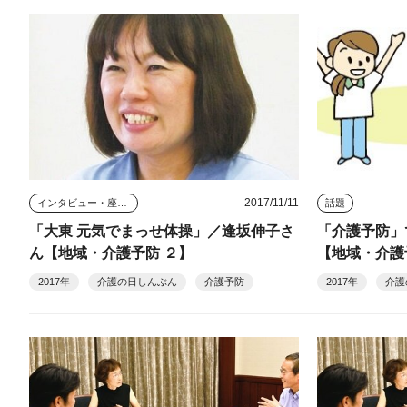
2017/11/11
インタビュー・座談会
話題
「大東 元気でまっせ体操」／逢坂伸子さ
「介護予防」
ん【地域・介護予防 ２】
【地域・介護
2017年
介護の日しんぶん
介護予防
2017年
介護