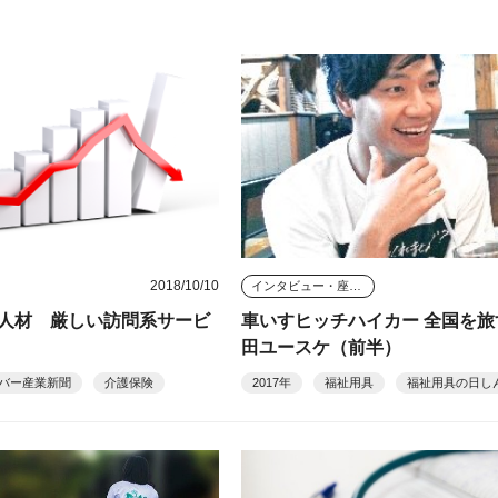
2018/10/10
インタビュー・座談会
人材 厳しい訪問系サービ
車いすヒッチハイカー 全国を旅
田ユースケ（前半）
バー産業新聞
介護保険
2017年
福祉用具
福祉用具の日し