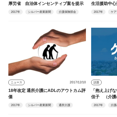
厚労省 自治体インセンティブ案を提示
生活援助中心
2017年
シルバー産業新聞
介護保険部会
2017年
ケア
2017/12/10
ニュース
話題
18年改定 通所介護にADLのアウトカム評
「抱え上げな
価
佳子 （介護
2017年
シルバー産業新聞
通所介護
2017年
介護