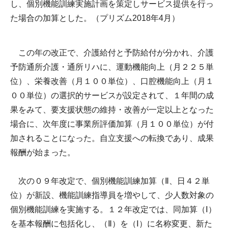
し、個別機能訓練実施計画を策定しサービス提供を行っ
た場合の加算とした。（プリズム2018年4月）
この年の改正で、介護給付と予防給付が分かれ、介護
予防通所介護・通所リハに、運動機能向上（月２２５単
位）、栄養改善（月１００単位）、口腔機能向上（月１
００単位）の選択的サービスが設定されて、１年間の成
果をみて、要支援状態の維持・改善が一定以上となった
場合に、次年度に事業所評価加算（月１００単位）が付
加されることになった。自立支援への転換であり、成果
報酬が始まった。
次の０９年改定で、個別機能訓練加算（Ⅱ、日４２単
位）が新設、機能訓練指導員を増やして、少人数対象の
個別機能訓練を実施する。１２年改定では、同加算（Ⅰ）
を基本報酬に包括化し、（Ⅱ）を（Ⅰ）に名称変更、新た