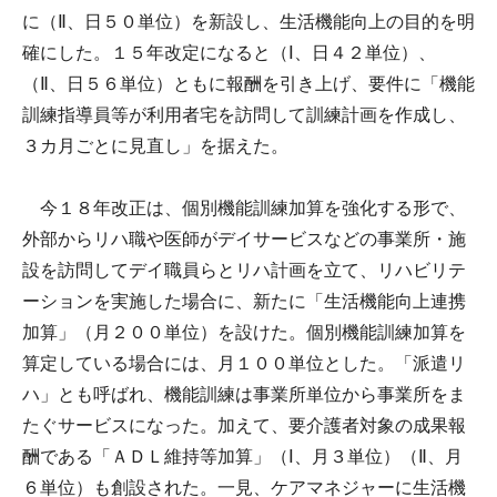
に（Ⅱ、日５０単位）を新設し、生活機能向上の目的を明
確にした。１５年改定になると（Ⅰ、日４２単位）、
（Ⅱ、日５６単位）ともに報酬を引き上げ、要件に「機能
訓練指導員等が利用者宅を訪問して訓練計画を作成し、
３カ月ごとに見直し」を据えた。
今１８年改正は、個別機能訓練加算を強化する形で、
外部からリハ職や医師がデイサービスなどの事業所・施
設を訪問してデイ職員らとリハ計画を立て、リハビリテ
ーションを実施した場合に、新たに「生活機能向上連携
加算」（月２００単位）を設けた。個別機能訓練加算を
算定している場合には、月１００単位とした。「派遣リ
ハ」とも呼ばれ、機能訓練は事業所単位から事業所をま
たぐサービスになった。加えて、要介護者対象の成果報
酬である「ＡＤＬ維持等加算」（Ⅰ、月３単位）（Ⅱ、月
６単位）も創設された。一見、ケアマネジャーに生活機