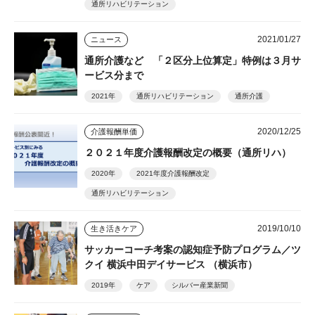
通所リハビリテーション
2021/01/27
ニュース
通所介護など 「２区分上位算定」特例は３月サ
ービス分まで
2021年
通所リハビリテーション
通所介護
2020/12/25
介護報酬単価
２０２１年度介護報酬改定の概要（通所リハ）
2020年
2021年度介護報酬改定
通所リハビリテーション
2019/10/10
生き活きケア
サッカーコーチ考案の認知症予防プログラム／ツ
クイ 横浜中田デイサービス （横浜市）
2019年
ケア
シルバー産業新聞