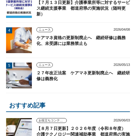
【７月１３日更新】介護事業所等に対するサービ
ス継続支援事業 都道府県の実施状況（随時更
新）
2026/04/08
ニュース
ケアマネ資格の更新制廃止へ 継続研修は義務
化、未受講には業務禁止も
2026/05/13
ニュース
２７年改正法案 ケアマネ更新制廃止へ 継続研
修は義務化
おすすめ記事
2026/06/03
お役立ちコンテンツ
【８月７日更新】２０２６年度（令和８年度）
介護テクノロジー関連補助事業 都道府県の実施