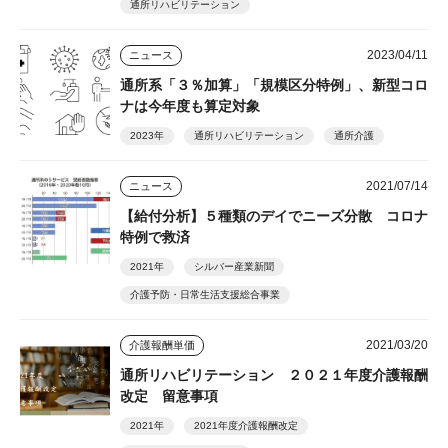
通所リハビリテーション
2023/04/11
ニュース
通所系「３％加算」「規模区分特例」、新型コロ
ナは今年度も算定対象
2023年
通所リハビリテーション
通所介護
2021/07/14
ニュース
【給付分析】５種類のデイでニーズ分散 コロナ
特例で救済
2021年
シルバー産業新聞
介護予防・日常生活支援総合事業
2021/03/20
介護報酬単価
通所リハビリテーション ２０２１年度介護報酬
改定 留意事項
2021年
2021年度介護報酬改定