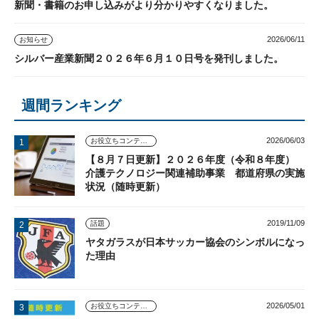
新聞・書籍のお申し込みがより分かりやすくなりました。
2026/06/11
お知らせ
シルバー産業新聞２０２６年６月１０日号を発刊しました。
週間ランキング
2026/06/03
お役立ちコンテンツ
【８月７日更新】２０２６年度（令和８年度）
介護テクノロジー関連補助事業 都道府県の実施
状況（随時更新）
2019/11/09
話題
ヤタガラスが日本サッカー協会のシンボルになっ
た理由
2026/05/01
お役立ちコンテンツ