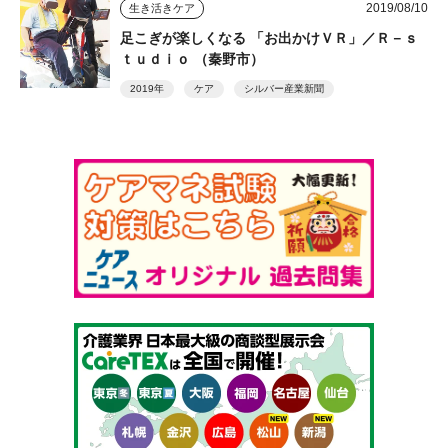
2019/08/10
生き活きケア
足こぎが楽しくなる 「お出かけＶＲ」／Ｒ－ｓ
ｔｕｄｉｏ （秦野市）
2019年
ケア
シルバー産業新聞