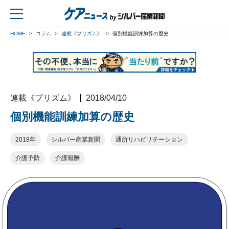
HOME
コラム
連載《プリズム》
個別機能訓練加算の歴史
戻る
連載《プリズム》
2018/04/10
個別機能訓練加算の歴史
2018年
シルバー産業新聞
通所リハビリテーション
介護予防
介護報酬