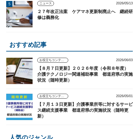
2026/05/13
ニュース
２７年改正法案 ケアマネ更新制廃止へ 継続研
修は義務化
おすすめ記事
2026/06/03
お役立ちコンテンツ
【８月７日更新】２０２６年度（令和８年度）
介護テクノロジー関連補助事業 都道府県の実施
状況（随時更新）
2026/05/01
お役立ちコンテンツ
【７月１３日更新】介護事業所等に対するサービ
ス継続支援事業 都道府県の実施状況（随時更
新）
人気のジャンル