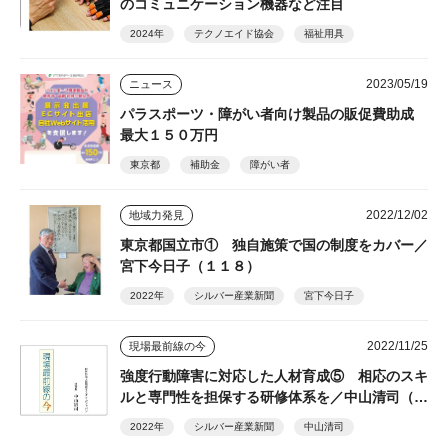
のコミュニケーション機器など注目
2024年
テクノエイド協会
福祉用具
2023/05/19
ニュース
パラスポーツ・障がい者向け製品の販促費助成
最大１５０万円
東京都
補助金
障がい者
2022/12/02
地域力発見
東京都国立市① 独自施策で国の制度をカバー／
宮下今日子（１１８）
2022年
シルバー産業新聞
宮下今日子
2022/11/25
現場最前線の今
強度行動障害に対応した人材育成⑤ 相応のスキ
ルと専門性を担保する研修体系を／中山清司（１
８７）
2022年
シルバー産業新聞
中山清司