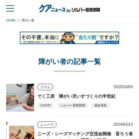
HOME
障がい者
戻る
障がい者の記事一覧
2025/10/03
コラム
でく工房 障がい児いすづくりの半世紀
2025年
シルバー産業新聞
福祉用具
2024/02/13
ニュース
ニーズ・シーズマッチング交流会開催 盲ろう者