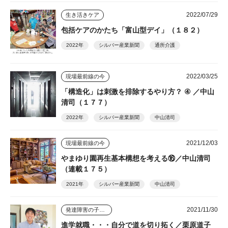
2022/07/29
生き活きケア
包括ケアのかたち「富山型デイ」（１８２）
2022年
シルバー産業新聞
通所介護
2022/03/25
現場最前線の今
「構造化」は刺激を排除するやり方？ ④ ／中山
清司（１７７）
2022年
シルバー産業新聞
中山清司
2021/12/03
現場最前線の今
やまゆり園再生基本構想を考える⑯／中山清司
（連載１７５）
2021年
シルバー産業新聞
中山清司
2021/11/30
発達障害の子ども４人を育てた母
進学就職・・・自分で道を切り拓く／栗原道子