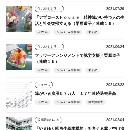
2021/07/29
住み替えを選んだ人のその後
「アプローズＨｏｕｓｅ」精神障がい持つ人の生
活と社会復帰支える（栗原道子／連載１６）
2021年
シルバー産業新聞
東京都
2021/06/24
住み替えを選んだ人のその後
フラワーアレンジメントで就労支援／栗原道子
（連載１５）
2021年
シルバー産業新聞
東京都
2021/02/22
ニュース
障がい者雇用５７万人 １７年連続過去最高
2021年
シルバー産業新聞
厚生労働省
2021/02/04
現場最前線の今
「やまゆり園再生基本構想」を考える⑥／中山清