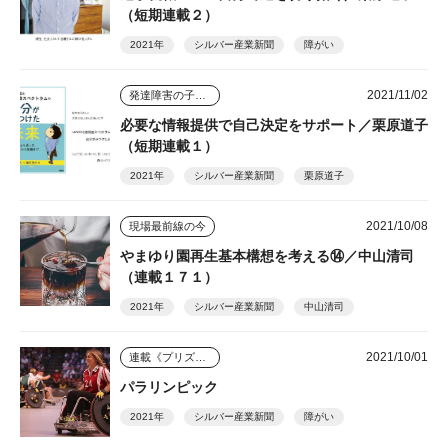
（短期連載２）
2021年
シルバー産業新聞
障がい
2021/11/02
発達障害の子ども４人を育てた母
必要な情報提供で自己決定をサポート／栗原道子
（短期連載１）
2021年
シルバー産業新聞
栗原道子
2021/10/08
現場最前線の今
やまゆり園再生基本構想を考える⑭／中山清司
（連載１７１）
2021年
シルバー産業新聞
中山清司
2021/10/01
連載《プリズム》
パラリンピック
2021年
シルバー産業新聞
障がい