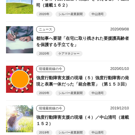
司（連載１６２）
2020年
シルバー産業新聞
中山清司
2020/09/08
ニュース
都知事へ要望「在宅に取り残された要援護高齢者
を保護する手立てを」
2020年
ケアマネジャー
2020/01/10
現場最前線の今
強度行動障害支援の現場（５）強度行動障害の発
現と表裏一体だった「統合教育」（第１５３回）
2020年
シルバー産業新聞
中山清司
2019/12/10
現場最前線の今
強度行動障害支援の現場（４）／中山清司（連載
１５２）
2019年
シルバー産業新聞
中山清司