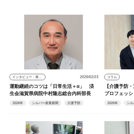
2026/02/23
インタビュー・座談会
コラム
運動継続のコツは「日常生活＋α」 済
【介護予防
生会滋賀県病院中村隆志総合内科部長
プロフェッシ
防サービスの
2026年
シルバー産業新聞
介護予防
2026年
シル