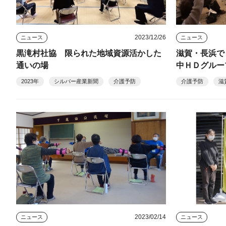
2023/12/26
ニュース
ニュース
黒滝村社協 限られた地域資源活かした
滋賀・長浜で
通いの場
中ＨＤグルー
2023年
シルバー産業新聞
介護予防
介護予防
滋
2023/02/14
ニュース
ニュース