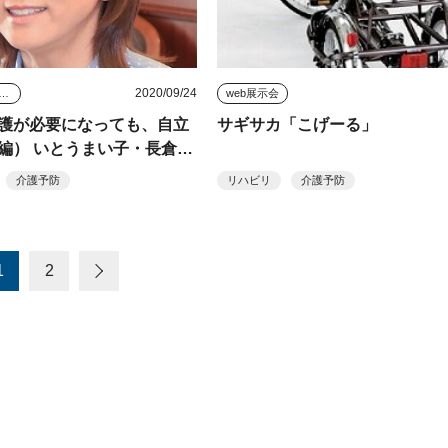
2020/09/24
タビュー・座談会
web展示会
護が必要になっても、自立
サギサカ「こげーる」
編） いとうまい子・長倉寿
介護予防
リハビリ
介護予防
1
2