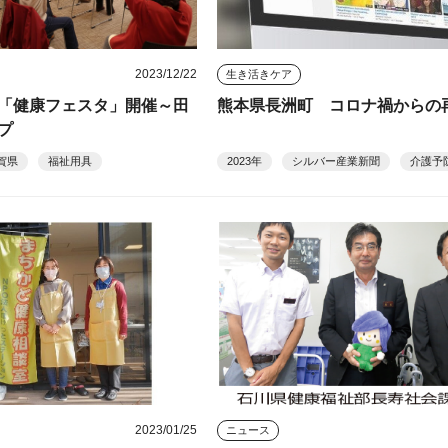
2023/12/22
生き活きケア
「健康フェスタ」開催～田
熊本県長洲町 コロナ禍からの
プ
賀県
福祉用具
2023年
シルバー産業新聞
介護予
2023/01/25
ニュース