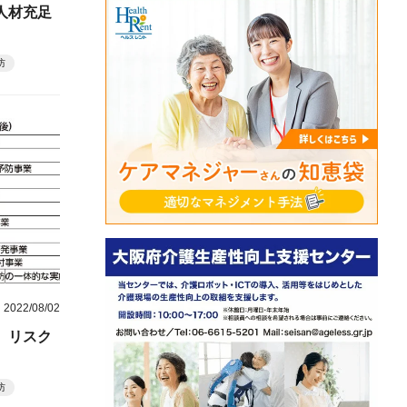
人材充足
防
2022/08/02
 リスク
防