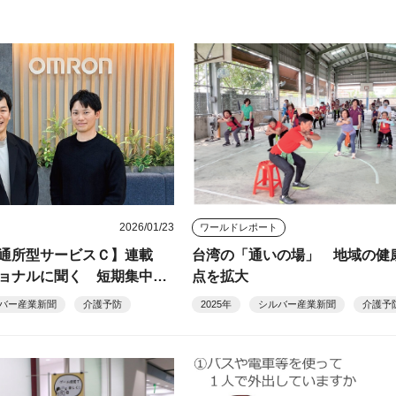
2026/01/23
ワールドレポート
・通所型サービスＣ】連載
台湾の「通いの場」 地域の健
ョナルに聞く 短期集中予
点を拡大
最前線⑨
バー産業新聞
介護予防
2025年
シルバー産業新聞
介護予