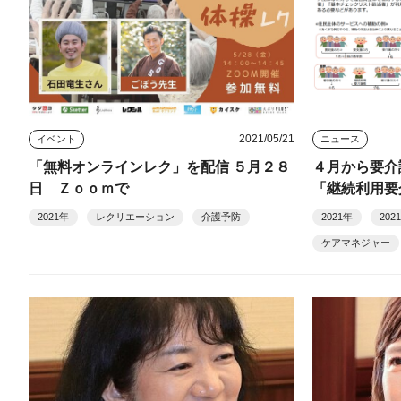
2021/05/21
イベント
ニュース
「無料オンラインレク」を配信 ５月２８
４月から要
日 Ｚｏｏｍで
「継続利用要
ビス」が対象
2021年
レクリエーション
介護予防
2021年
20
ケアマネジャー