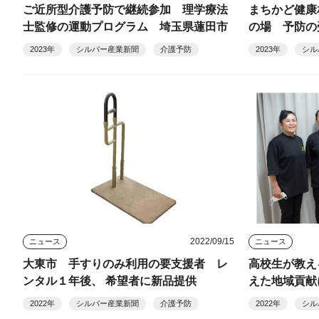
ご近所型介護予防で継続参加 理学療法
まちかど健康
士監修の運動プログラム 埼玉県蓮田市
の場 予防の
2023年
シルバー産業新聞
介護予防
2023年
シル
2022/09/15
ニュース
ニュース
大東市 手すりのみ利用の要支援者 レ
高校生が教え
ンタル１年後、 希望者に新品提供
えた地域貢献
2022年
シルバー産業新聞
介護予防
2022年
シル