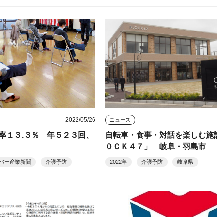
2022/05/26
ニュース
率１３.３％ 年５２３回、
自転車・食事・対話を楽しむ施
ＯＣＫ４７」 岐阜・羽島市
バー産業新聞
介護予防
2022年
介護予防
岐阜県