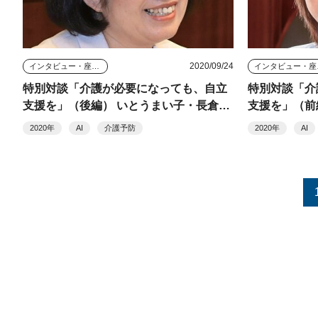
2020/09/24
インタビュー・座談会
イン
特別対談「介護が必要になっても、自立
特別対談「介
支援を」（後編） いとうまい子・長倉寿
支援を」（前
子
子
2020年
AI
介護予防
2020年
AI