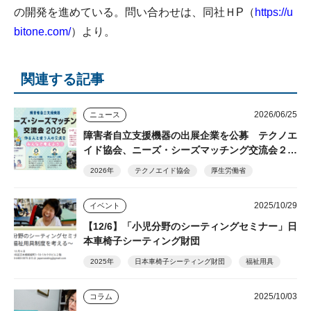
の開発を進めている。問い合わせは、同社ＨP（
https://u
bitone.com/
）より。
関連する記事
2026/06/25
ニュース
障害者自立支援機器の出展企業を公募 テクノエ
イド協会、ニーズ・シーズマッチング交流会２０
２６
2026年
テクノエイド協会
厚生労働省
2025/10/29
イベント
【12/6】「小児分野のシーティングセミナー」日
本車椅子シーティング財団
2025年
日本車椅子シーティング財団
福祉用具
2025/10/03
コラム