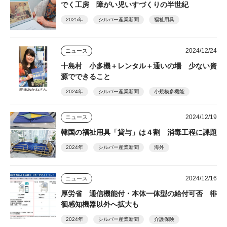
でく工房 障がい児いすづくりの半世紀
2025年
シルバー産業新聞
福祉用具
2024/12/24
ニュース
十島村 小多機＋レンタル＋通いの場 少ない資
源でできること
2024年
シルバー産業新聞
小規模多機能
2024/12/19
ニュース
韓国の福祉用具「貸与」は４割 消毒工程に課題
2024年
シルバー産業新聞
海外
2024/12/16
ニュース
厚労省 通信機能付・本体一体型の給付可否 徘
徊感知機器以外へ拡大も
2024年
シルバー産業新聞
介護保険