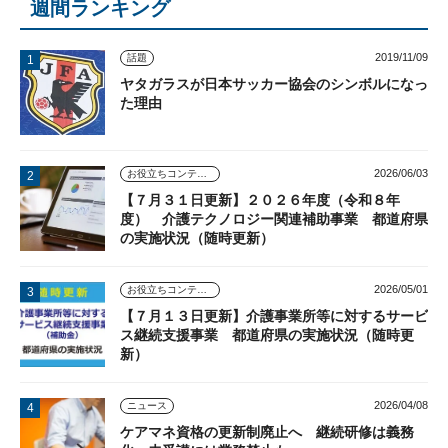
週間ランキング
2019/11/09
話題
ヤタガラスが日本サッカー協会のシンボルになっ
た理由
2026/06/03
お役立ちコンテンツ
【７月３１日更新】２０２６年度（令和８年
度） 介護テクノロジー関連補助事業 都道府県
の実施状況（随時更新）
2026/05/01
お役立ちコンテンツ
【７月１３日更新】介護事業所等に対するサービ
ス継続支援事業 都道府県の実施状況（随時更
新）
2026/04/08
ニュース
ケアマネ資格の更新制廃止へ 継続研修は義務