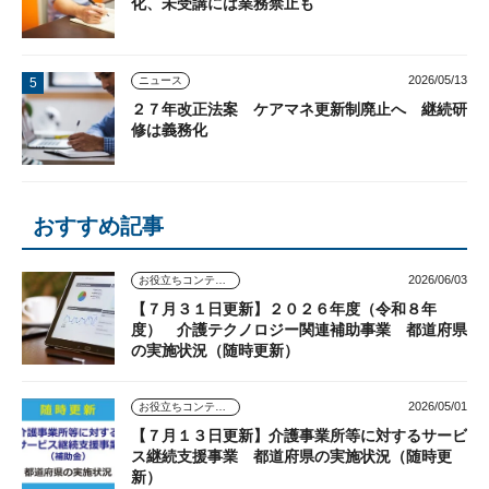
化、未受講には業務禁止も
2026/05/13
ニュース
２７年改正法案 ケアマネ更新制廃止へ 継続研
修は義務化
おすすめ記事
2026/06/03
お役立ちコンテンツ
【７月３１日更新】２０２６年度（令和８年
度） 介護テクノロジー関連補助事業 都道府県
の実施状況（随時更新）
2026/05/01
お役立ちコンテンツ
【７月１３日更新】介護事業所等に対するサービ
ス継続支援事業 都道府県の実施状況（随時更
新）