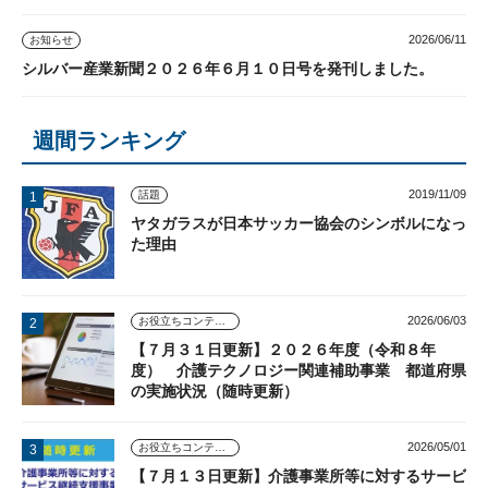
2026/06/11
お知らせ
シルバー産業新聞２０２６年６月１０日号を発刊しました。
週間ランキング
2019/11/09
話題
ヤタガラスが日本サッカー協会のシンボルになっ
た理由
2026/06/03
お役立ちコンテンツ
【７月３１日更新】２０２６年度（令和８年
度） 介護テクノロジー関連補助事業 都道府県
の実施状況（随時更新）
2026/05/01
お役立ちコンテンツ
【７月１３日更新】介護事業所等に対するサービ