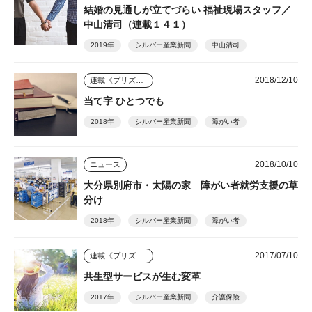
結婚の見通しが立てづらい 福祉現場スタッフ／
中山清司（連載１４１）
2019年
シルバー産業新聞
中山清司
2018/12/10
連載《プリズム》
当て字 ひとつでも
2018年
シルバー産業新聞
障がい者
2018/10/10
ニュース
大分県別府市・太陽の家 障がい者就労支援の草
分け
2018年
シルバー産業新聞
障がい者
2017/07/10
連載《プリズム》
共生型サービスが生む変革
2017年
シルバー産業新聞
介護保険