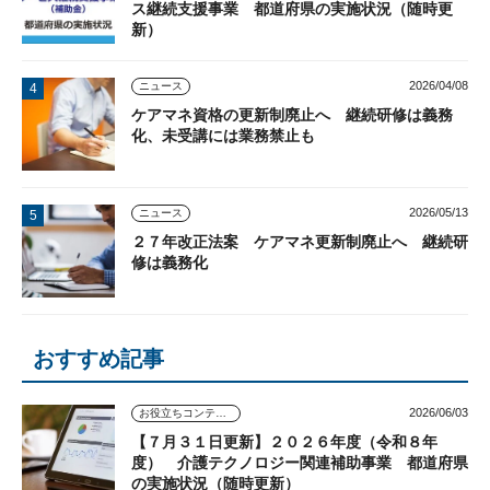
ス継続支援事業 都道府県の実施状況（随時更
新）
2026/04/08
ニュース
ケアマネ資格の更新制廃止へ 継続研修は義務
化、未受講には業務禁止も
2026/05/13
ニュース
２７年改正法案 ケアマネ更新制廃止へ 継続研
修は義務化
おすすめ記事
2026/06/03
お役立ちコンテンツ
【７月３１日更新】２０２６年度（令和８年
度） 介護テクノロジー関連補助事業 都道府県
の実施状況（随時更新）