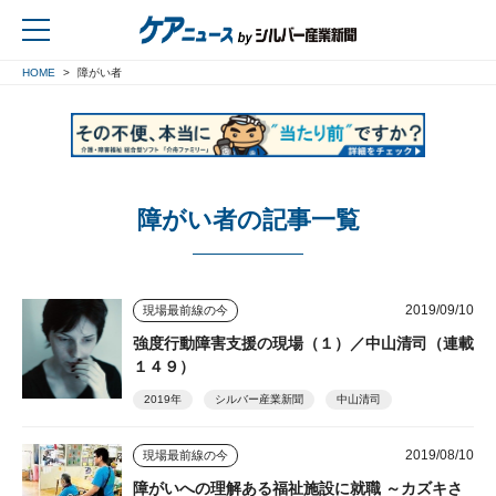
HOME
障がい者
戻る
障がい者の記事一覧
2019/09/10
現場最前線の今
強度行動障害支援の現場（１）／中山清司（連載
１４９）
2019年
シルバー産業新聞
中山清司
2019/08/10
現場最前線の今
障がいへの理解ある福祉施設に就職 ～カズキさ