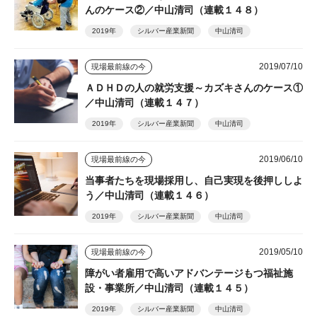
んのケース②／中山清司（連載１４８）
2019年
シルバー産業新聞
中山清司
2019/07/10
現場最前線の今
ＡＤＨＤの人の就労支援～カズキさんのケース①
／中山清司（連載１４７）
2019年
シルバー産業新聞
中山清司
2019/06/10
現場最前線の今
当事者たちを現場採用し、自己実現を後押ししよ
う／中山清司（連載１４６）
2019年
シルバー産業新聞
中山清司
2019/05/10
現場最前線の今
障がい者雇用で高いアドバンテージもつ福祉施
設・事業所／中山清司（連載１４５）
2019年
シルバー産業新聞
中山清司