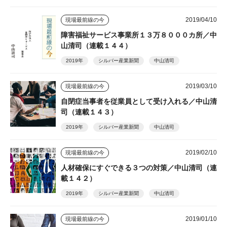
2019/04/10
現場最前線の今
障害福祉サービス事業所１３万８０００カ所／中
山清司（連載１４４）
2019年
シルバー産業新聞
中山清司
2019/03/10
現場最前線の今
自閉症当事者を従業員として受け入れる／中山清
司（連載１４３）
2019年
シルバー産業新聞
中山清司
2019/02/10
現場最前線の今
人材確保にすぐできる３つの対策／中山清司（連
載１４２）
2019年
シルバー産業新聞
中山清司
2019/01/10
現場最前線の今