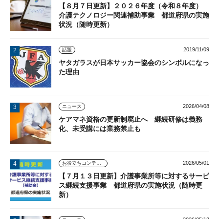
【８月７日更新】２０２６年度（令和８年度）
介護テクノロジー関連補助事業 都道府県の実施
状況（随時更新）
2019/11/09
話題
ヤタガラスが日本サッカー協会のシンボルになっ
た理由
2026/04/08
ニュース
ケアマネ資格の更新制廃止へ 継続研修は義務
化、未受講には業務禁止も
2026/05/01
お役立ちコンテンツ
【７月１３日更新】介護事業所等に対するサービ
ス継続支援事業 都道府県の実施状況（随時更
新）