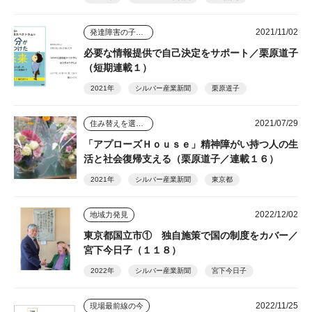
2021/11/02
発達障害の子ども４人を育てた母
必要な情報提供で自己決定をサポート／栗原道子
（短期連載１）
2021年
シルバー産業新聞
栗原道子
2021/07/29
住み替えを選んだ人のその後
「アプローズＨｏｕｓｅ」精神障がい持つ人の生
活と社会復帰支える（栗原道子／連載１６）
2021年
シルバー産業新聞
東京都
2022/12/02
地域力発見
東京都国立市① 独自施策で国の制度をカバー／
宮下今日子（１１８）
2022年
シルバー産業新聞
宮下今日子
2022/11/25
現場最前線の今