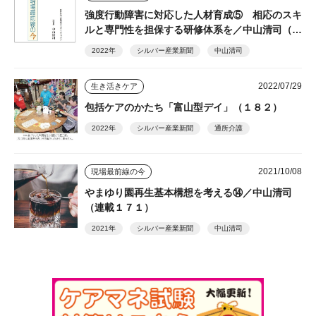
強度行動障害に対応した人材育成⑤ 相応のスキ
ルと専門性を担保する研修体系を／中山清司（１
８７）
2022年
シルバー産業新聞
中山清司
2022/07/29
生き活きケア
包括ケアのかたち「富山型デイ」（１８２）
2022年
シルバー産業新聞
通所介護
2021/10/08
現場最前線の今
やまゆり園再生基本構想を考える⑭／中山清司
（連載１７１）
2021年
シルバー産業新聞
中山清司