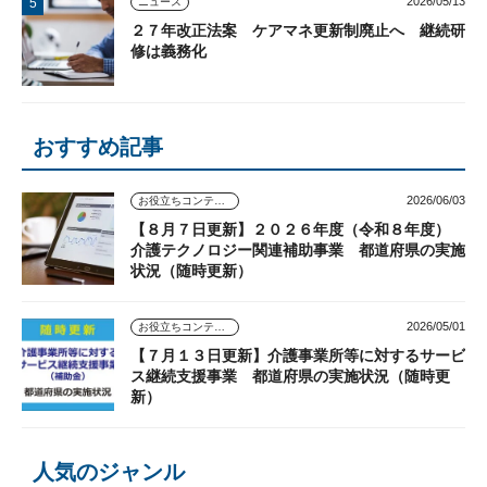
2026/05/13
ニュース
２７年改正法案 ケアマネ更新制廃止へ 継続研
修は義務化
おすすめ記事
2026/06/03
お役立ちコンテンツ
【８月７日更新】２０２６年度（令和８年度）
介護テクノロジー関連補助事業 都道府県の実施
状況（随時更新）
2026/05/01
お役立ちコンテンツ
【７月１３日更新】介護事業所等に対するサービ
ス継続支援事業 都道府県の実施状況（随時更
新）
人気のジャンル