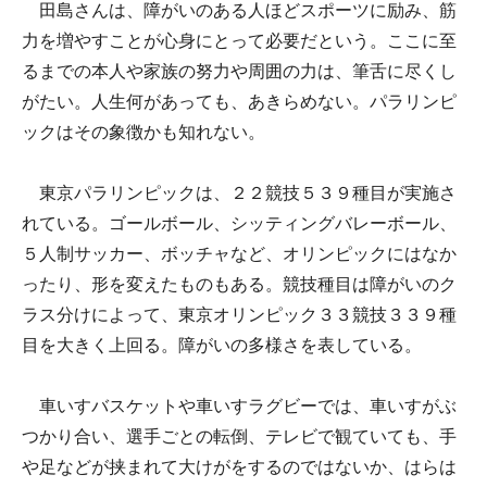
田島さんは、障がいのある人ほどスポーツに励み、筋
力を増やすことが心身にとって必要だという。ここに至
るまでの本人や家族の努力や周囲の力は、筆舌に尽くし
がたい。人生何があっても、あきらめない。パラリンピ
ックはその象徴かも知れない。
東京パラリンピックは、２２競技５３９種目が実施さ
れている。ゴールボール、シッティングバレーボール、
５人制サッカー、ボッチャなど、オリンピックにはなか
ったり、形を変えたものもある。競技種目は障がいのク
ラス分けによって、東京オリンピック３３競技３３９種
目を大きく上回る。障がいの多様さを表している。
車いすバスケットや車いすラグビーでは、車いすがぶ
つかり合い、選手ごとの転倒、テレビで観ていても、手
や足などが挟まれて大けがをするのではないか、はらは