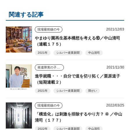
関連する記事
2021/12/03
現場最前線の今
やまゆり園再生基本構想を考える⑯／中山清司
（連載１７５）
2021年
シルバー産業新聞
中山清司
2021/11/30
発達障害の子ども４人を育てた母
進学就職・・・自分で道を切り拓く／栗原道子
（短期連載２）
2021年
シルバー産業新聞
障がい
2022/03/25
現場最前線の今
「構造化」は刺激を排除するやり方？ ④ ／中山
清司（１７７）
2022年
シルバー産業新聞
中山清司