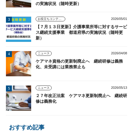
の実施状況（随時更新）
2026/05/01
お役立ちコンテンツ
【７月１３日更新】介護事業所等に対するサービ
ス継続支援事業 都道府県の実施状況（随時更
新）
2026/04/08
ニュース
ケアマネ資格の更新制廃止へ 継続研修は義務
化、未受講には業務禁止も
2026/05/13
ニュース
２７年改正法案 ケアマネ更新制廃止へ 継続研
修は義務化
おすすめ記事