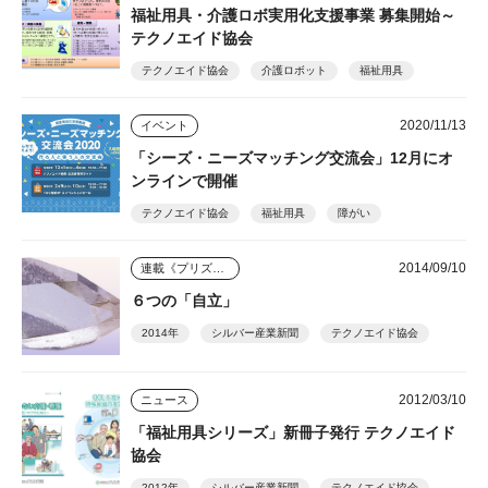
福祉用具・介護ロボ実用化支援事業 募集開始～
テクノエイド協会
テクノエイド協会
介護ロボット
福祉用具
2020/11/13
イベント
「シーズ・ニーズマッチング交流会」12月にオ
ンラインで開催
テクノエイド協会
福祉用具
障がい
2014/09/10
連載《プリズム》
６つの「自立」
2014年
シルバー産業新聞
テクノエイド協会
2012/03/10
ニュース
「福祉用具シリーズ」新冊子発行 テクノエイド
協会
2012年
シルバー産業新聞
テクノエイド協会