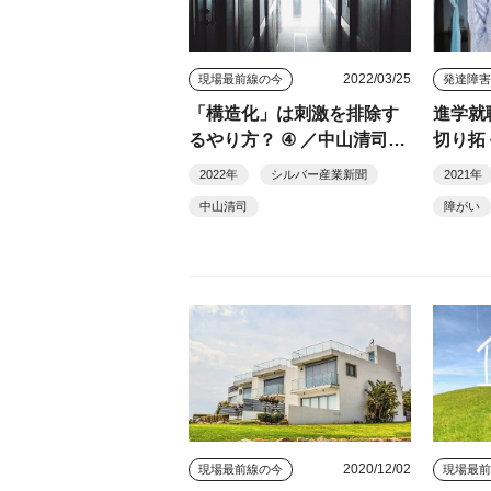
2022/03/25
現場最前線の今
「構造化」は刺激を排除す
進学就
るやり方？ ④ ／中山清司
切り拓
（１７７）
連載２
2022年
シルバー産業新聞
2021年
中山清司
障がい
2020/12/02
現場最前線の今
現場最