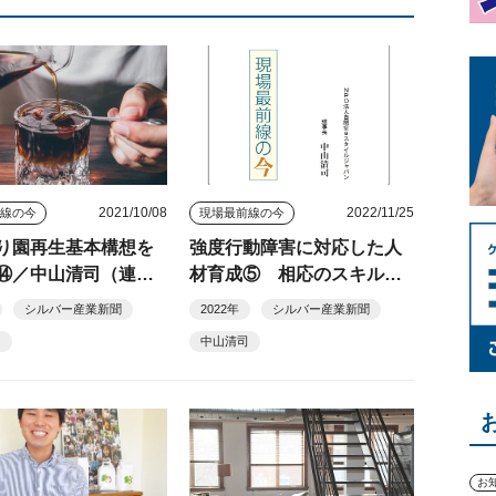
2021/10/08
2022/11/25
前線の今
現場最前線の今
り園再生基本構想を
強度行動障害に対応した人
⑭／中山清司（連載
材育成⑤ 相応のスキルと
１）
専門性を担保する研修体系
シルバー産業新聞
2022年
シルバー産業新聞
を／中山清司（１８７）
司
中山清司
お