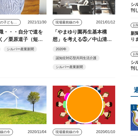
シ
刊
2021/11/30
2021/01/12
発達障害の子ども４人を育てた母
現場最前線の今
お
職・・・自分で道を
「やまゆり園再生基本構
新
く／栗原道子（短期
想」を考える⑤／中山清司
り
）
（連載１６４）
シルバー産業新聞
2020年
お
認知症対応型共同生活介護
シ
シルバー産業新聞
刊
2020/11/04
2020/01/10
前線の今
現場最前線の今