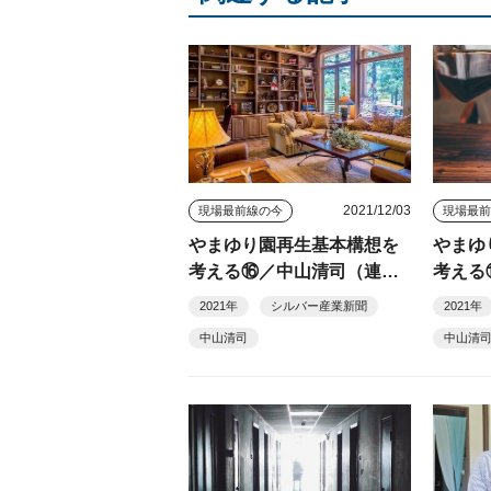
2021/12/03
現場最前線の今
現場最
やまゆり園再生基本構想を
やまゆ
考える⑯／中山清司（連載
考える
１７５）
１７
2021年
シルバー産業新聞
2021年
中山清司
中山清