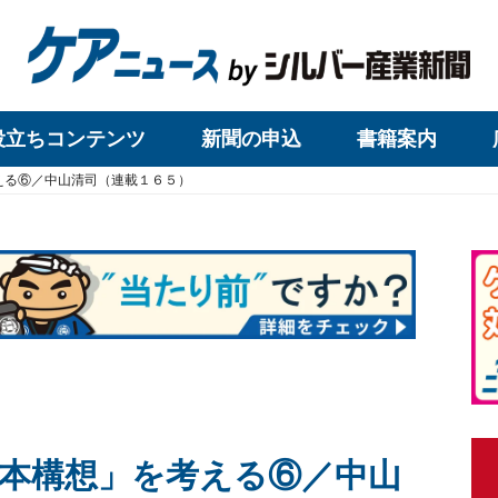
役立ちコンテンツ
新聞の申込
書籍案内
える⑥／中山清司（連載１６５）
本構想」を考える⑥／中山