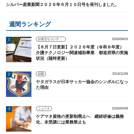
シルバー産業新聞２０２６年６月１０日号を発刊しました。
週間ランキング
2026/06/03
お役立ちコンテンツ
【８月７日更新】２０２６年度（令和８年度）
介護テクノロジー関連補助事業 都道府県の実施
状況（随時更新）
2019/11/09
話題
ヤタガラスが日本サッカー協会のシンボルになっ
た理由
2026/04/08
ニュース
ケアマネ資格の更新制廃止へ 継続研修は義務
化、未受講には業務禁止も