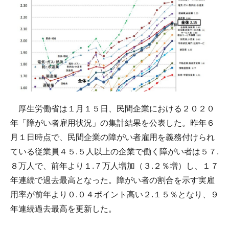
厚生労働省は１月１５日、民間企業における２０２０
年「障がい者雇用状況」の集計結果を公表した。昨年６
月１日時点で、民間企業の障がい者雇用を義務付けられ
ている従業員４５.５人以上の企業で働く障がい者は５７.
８万人で、前年より１.７万人増加（３.２％増）し、１７
年連続で過去最高となった。障がい者の割合を示す実雇
用率が前年より０.０４ポイント高い２.１５％となり、９
年連続過去最高を更新した。