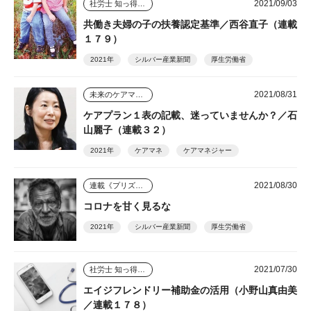
2021/09/03
社労士 知っ得情報
共働き夫婦の子の扶養認定基準／西谷直子（連載
１７９）
2021年
シルバー産業新聞
厚生労働省
2021/08/31
未来のケアマネジャー
ケアプラン１表の記載、迷っていませんか？／石
山麗子（連載３２）
2021年
ケアマネ
ケアマネジャー
2021/08/30
連載《プリズム》
コロナを甘く見るな
2021年
シルバー産業新聞
厚生労働省
2021/07/30
社労士 知っ得情報
エイジフレンドリー補助金の活用（小野山真由美
／連載１７８）