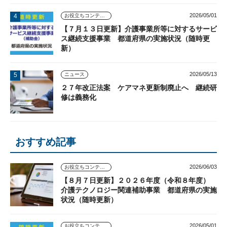
2026/05/01
お役立ちコンテンツ
【７月１３日更新】介護事業所等に対するサービ
ス継続支援事業 都道府県の実施状況（随時更
新）
2026/05/13
ニュース
２７年改正法案 ケアマネ更新制廃止へ 継続研
修は義務化
おすすめ記事
2026/06/03
お役立ちコンテンツ
【８月７日更新】２０２６年度（令和８年度）
介護テクノロジー関連補助事業 都道府県の実施
状況（随時更新）
2026/05/01
お役立ちコンテンツ