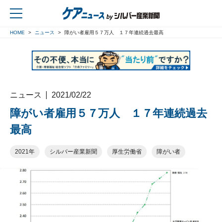
HOME
ニュース
障がい者雇用５７万人 １７年連続過去最高
戻る
ニュース
2021/02/22
障がい者雇用５７万人 １７年連続過去
最高
2021年
シルバー産業新聞
厚生労働省
障がい者