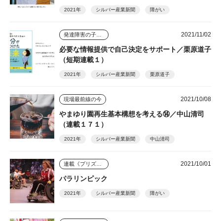
2021年
シルバー産業新聞
障がい
2021/11/02
発達障害の子ども４人を育てた母
必要な情報提供で自己決定をサポート／栗原道子
（短期連載１）
2021年
シルバー産業新聞
栗原道子
2021/10/08
現場最前線の今
やまゆり園再生基本構想を考える⑭／中山清司
（連載１７１）
2021年
シルバー産業新聞
中山清司
2021/10/01
連載《プリズム》
パラリンピック
2021年
シルバー産業新聞
障がい