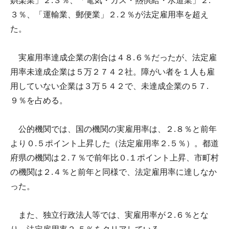
娯楽業」２.３％、「電気・ガス・熱供給・水道業」２.
３％、「運輸業、郵便業」２.２％が法定雇用率を超え
た。
実雇用率達成企業の割合は４８.６％だったが、法定雇
用率未達成企業は５万２７４２社。障がい者を１人も雇
用していない企業は３万５４２で、未達成企業の５７.
９％を占める。
公的機関では、国の機関の実雇用率は、２.８％と前年
より０.５ポイント上昇した（法定雇用率２.５％）。都道
府県の機関は２.７％で前年比０.１ポイント上昇、市町村
の機関は２.４％と前年と同様で、法定雇用率に達しなか
った。
また、独立行政法人等では、実雇用率が２.６％とな