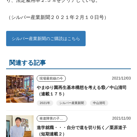
り、法定雇用率２.５％をクリアしている。
（シルバー産業新聞２０２１年２月１０日号）
シルバー産業新聞のご購読はこちら
関連する記事
2021/12/03
現場最前線の今
やまゆり園再生基本構想を考える⑯／中山清司
（連載１７５）
2021年
シルバー産業新聞
中山清司
2021/11/30
発達障害の子ども４人を育てた母
進学就職・・・自分で道を切り拓く／栗原道子
（短期連載２）