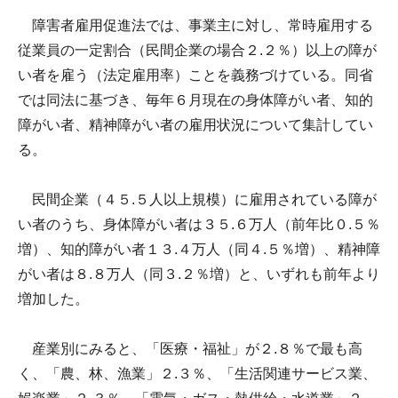
障害者雇用促進法では、事業主に対し、常時雇用する
従業員の一定割合（民間企業の場合２.２％）以上の障が
い者を雇う（法定雇用率）ことを義務づけている。同省
では同法に基づき、毎年６月現在の身体障がい者、知的
障がい者、精神障がい者の雇用状況について集計してい
る。
民間企業（４５.５人以上規模）に雇用されている障が
い者のうち、身体障がい者は３５.６万人（前年比０.５％
増）、知的障がい者１３.４万人（同４.５％増）、精神障
がい者は８.８万人（同３.２％増）と、いずれも前年より
増加した。
産業別にみると、「医療・福祉」が２.８％で最も高
く、「農、林、漁業」２.３％、「生活関連サービス業、