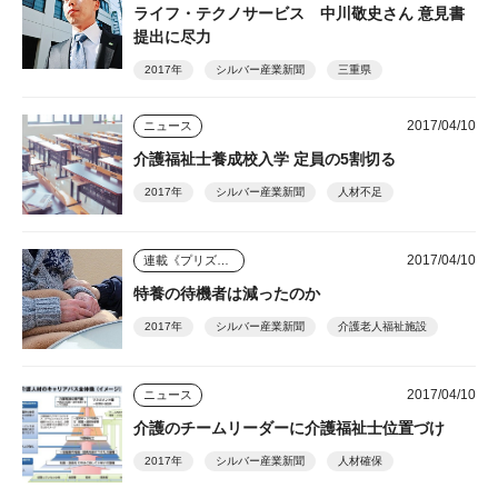
ライフ・テクノサービス 中川敬史さん 意見書
提出に尽力
2017年
シルバー産業新聞
三重県
2017/04/10
ニュース
介護福祉士養成校入学 定員の5割切る
2017年
シルバー産業新聞
人材不足
2017/04/10
連載《プリズム》
特養の待機者は減ったのか
2017年
シルバー産業新聞
介護老人福祉施設
2017/04/10
ニュース
介護のチームリーダーに介護福祉士位置づけ
2017年
シルバー産業新聞
人材確保