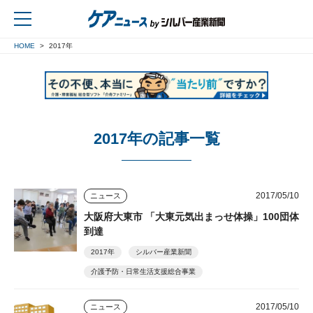
HOME
2017年
戻る
2017年の記事一覧
2017/05/10
ニュース
大阪府大東市 「大東元気出まっせ体操」100団体
到達
2017年
シルバー産業新聞
介護予防・日常生活支援総合事業
2017/05/10
ニュース