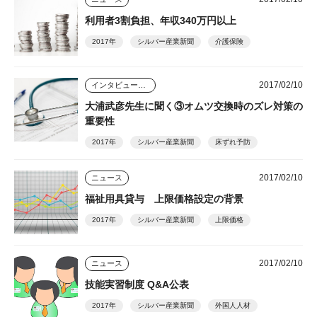
利用者3割負担、年収340万円以上
2017年
シルバー産業新聞
介護保険
2017/02/10
インタビュー・座談会
大浦武彦先生に聞く③オムツ交換時のズレ対策の
重要性
2017年
シルバー産業新聞
床ずれ予防
2017/02/10
ニュース
福祉用具貸与 上限価格設定の背景
2017年
シルバー産業新聞
上限価格
2017/02/10
ニュース
技能実習制度 Q&A公表
2017年
シルバー産業新聞
外国人人材