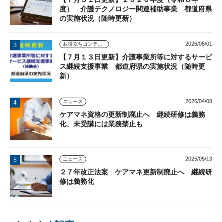
度） 介護テクノロジー関連補助事業 都道府県
の実施状況（随時更新）
2026/05/01
お役立ちコンテンツ
【７月１３日更新】介護事業所等に対するサービ
ス継続支援事業 都道府県の実施状況（随時更
新）
2026/04/08
ニュース
ケアマネ資格の更新制廃止へ 継続研修は義務
化、未受講には業務禁止も
2026/05/13
ニュース
２７年改正法案 ケアマネ更新制廃止へ 継続研
修は義務化