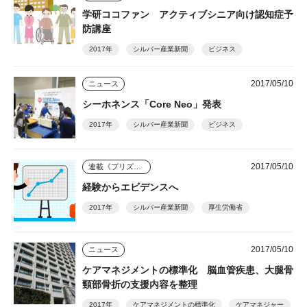
学研ココファン アクティブシニア向け認知症予
防講座
2017年
シルバー産業新聞
ビジネス
2017/05/10
ニュース
シーホネンス「Core Neo」発表
2017年
シルバー産業新聞
ビジネス
2017/05/10
連載《プリズム》
経験からエビデンスへ
2017年
シルバー産業新聞
厚生労働省
2017/05/10
ニュース
ケアマネジメントの標準化 脳血管疾患、大腿骨
頸部骨折の支援内容を整理
2017年
ケアマネジメントの標準化
ケアマネジャー