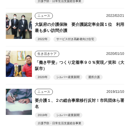
介護予防・日常生活支援総合事業
2022/02/21
ニュース
大阪府の介護保険 要介護認定率全国１位 利用
最も多い訪問介護
2022年
サービス付き高齢者向け住宅
2020/01/10
生き活きケア
「働き甲斐」つくり定着率９０％実現／笑和（大
阪市）
2020年
シルバー産業新聞
通所介護
2019/11/10
ニュース
要介護１、２の総合事業移行反対！市民団体ら署
名
2019年
シルバー産業新聞
介護予防・日常生活支援総合事業