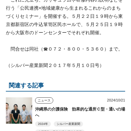
行う「公民連携×地域健康から生まれるこれからのまち
づくりセミナー」を開催する。５月２２日１９時から東
京都新宿区の牛込箪笥区民ホールで、５月２５日１９時
から大阪市のドーンセンターでそれぞれ開催。
問合せは同社（☎０７２・８００・５３６０）まで。
（シルバー産業新聞２０１７年５月１０日号）
関連する記事
2024/10/21
ニュース
沖縄県の介護保険 効果的な通所Ｃ型・通いの場
へ
2024年
シルバー産業新聞