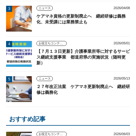
2026/04/08
ニュース
ケアマネ資格の更新制廃止へ 継続研修は義務
化、未受講には業務禁止も
2026/05/01
お役立ちコンテンツ
【７月１３日更新】介護事業所等に対するサービ
ス継続支援事業 都道府県の実施状況（随時更
新）
2026/05/13
ニュース
２７年改正法案 ケアマネ更新制廃止へ 継続研
修は義務化
おすすめ記事
2026/06/03
お役立ちコンテンツ