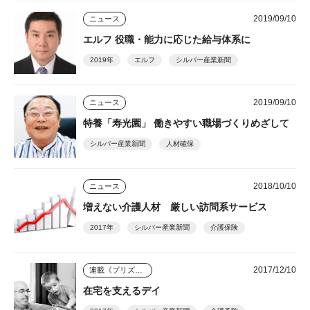
2019/09/10
ニュース
エルフ 役職・能力に応じた給与体系に
2019年
エルフ
シルバー産業新聞
2019/09/10
ニュース
特養「寿光園」 働きやすい職場づくりめざして
シルバー産業新聞
人材確保
2018/10/10
ニュース
増えない介護人材 厳しい訪問系サービス
2017年
シルバー産業新聞
介護保険
2017/12/10
連載《プリズム》
在宅を支えるデイ