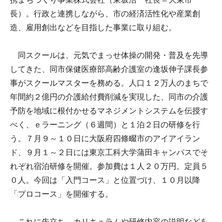
長）。行政と連携しながら、市の経済活性化や産業創
造、雇用創出などを目指した事業に取り組む。
同スクールは、元気でまっせ体操の開発・普及を先導
してきた、同市保健医療部高齢介護室の逢坂伸子課長参
事がスクールマスターを務める。人口１２万人のまちで
年間約２億円の介護給付費削減を実現した、同市の介護
予防を地域に根付かせるマネジメントシステムを伝授す
べく、ｅラーニング（６週間）と１泊２日の研修を行
う。７月９～１０日に大阪府四條畷市のアイアイラン
ド、９月１～２日には東京工科大学蒲田キャンパスでそ
れぞれ宿泊研修を開催。参加費は１人２０万円。定員５
０人。今回は「入門コース」と位置づけ、１０月以降
「プロコース」を開催する。
これに先立ち、カリキュラムや研修内容の説明などを