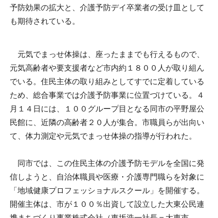
予防効果の拡大と、介護予防デイ卒業者の受け皿として
も期待されている。
元気でまっせ体操は、座ったままでも行えるもので、
元気高齢者や要支援者など市内約１８００人が取り組ん
でいる。住民主体の取り組みとしてすでに定着している
ため、総合事業では介護予防事業に位置づけている。４
月１４日には、１００グループ目となる同市の平野屋公
民館に、近隣の高齢者２０人が集合。市職員らが出向い
て、体力測定や元気でまっせ体操の指導が行われた。
同市では、この住民主体の介護予防モデルを全国に発
信しようと、自治体職員や医療・介護専門職らを対象に
「地域健康プロフェッショナルスクール」を開催する。
開催主体は、市が１００％出資して設立した大東公民連
携まちづくり事業株式会社（東坂浩一社長＝大東市