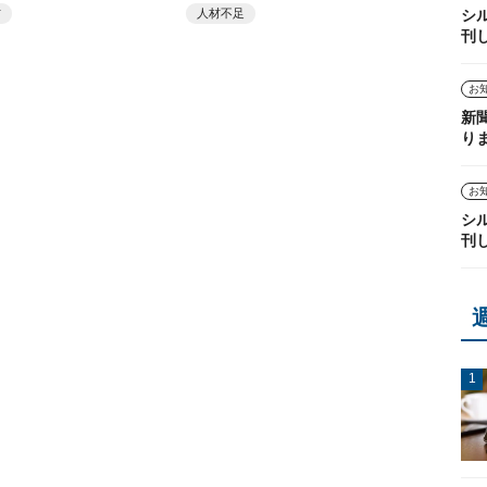
シ
材
人材不足
刊
お
新
り
お
シ
刊