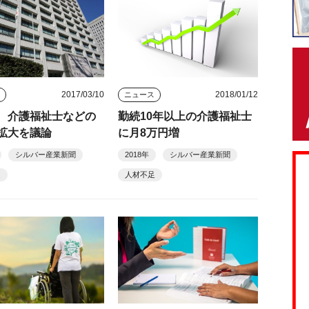
2017/03/10
2018/01/12
ス
ニュース
 介護福祉士などの
勤続10年以上の介護福祉士
拡大を議論
に月8万円増
シルバー産業新聞
2018年
シルバー産業新聞
足
人材不足