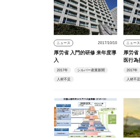
2017/10/10
ニュース
ニュー
厚労省 入門的研修 来年度導
厚労省
入
医行為
2017年
シルバー産業新聞
2017年
人材不足
人材不