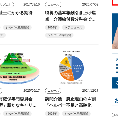
2017/03/10
2026/07/09
プリズム》
ニュース
祉士にかかる期待
特養の基本報酬引き上げ焦
点 介護給付費分科会で人
員配置・医療連携も議論
シルバー産業新聞
2026年
ケアニュース
祉士
シルバー産業新聞
2025/06/17
2024/12/17
ス
ニュース
材確保専門委員会
訪問介護 廃止理由の４割
型」新たなキャリア
「ヘルパー不足と高齢化」
促進へ
シルバー産業新聞
2024年
シルバー産業新聞
お