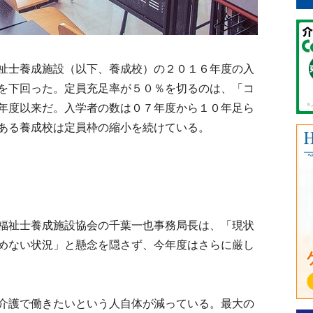
祉士養成施設（以下、養成校）の２０１６年度の入
を下回った。定員充足率が５０％を切るのは、「コ
年度以来だ。入学者の数は０７年度から１０年足ら
ある養成校は定員枠の縮小を続けている。
福祉士養成施設協会の千葉一也事務局長は、「現状
めない状況」と懸念を隠さず、今年度はさらに厳し
介護で働きたいという人自体が減っている。最大の