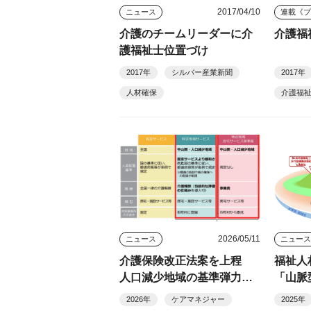
2017/04/10
ニュース
連載《
介護のチームリーダーに介
介護福
護福祉士位置づけ
2017年
シルバー産業新聞
2017年
人材確保
介護福
2026/05/11
ニュース
ニュー
介護保険改正法案を上程
福祉人
人口減少地域の基準弾力
「山脈
化、訪問介護「定額報酬」
モデル
2026年
ケアマネジャー
2025年
など