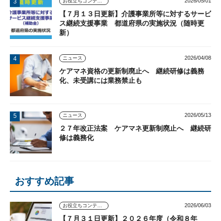
2026/05/01
お役立ちコンテンツ
【７月１３日更新】介護事業所等に対するサービ
ス継続支援事業 都道府県の実施状況（随時更
新）
2026/04/08
ニュース
ケアマネ資格の更新制廃止へ 継続研修は義務
化、未受講には業務禁止も
2026/05/13
ニュース
２７年改正法案 ケアマネ更新制廃止へ 継続研
修は義務化
おすすめ記事
2026/06/03
お役立ちコンテンツ
【７月３１日更新】２０２６年度（令和８年