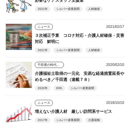
必要なケアスタッフ支援策
2021年
シルバー産業新聞
人材確保
2021/02/17
ニュース
３次補正予算 コロナ対応・介護人材確保・災害
対応 鮮明に
2021年
シルバー産業新聞
人材確保
2020/02/10
千田透の時代を読む視点
介護福祉士取得の一元化 安易な経過措置延長や
めるべき／千田透（連載７８）
2020年
EPA
シルバー産業新聞
2018/10/10
ニュース
増えない介護人材 厳しい訪問系サービス
2017年
シルバー産業新聞
介護保険