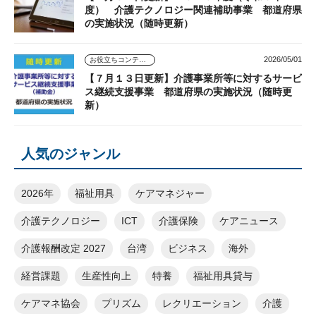
度） 介護テクノロジー関連補助事業 都道府県
の実施状況（随時更新）
2026/05/01
お役立ちコンテンツ
【７月１３日更新】介護事業所等に対するサービ
ス継続支援事業 都道府県の実施状況（随時更
新）
人気のジャンル
2026年
福祉用具
ケアマネジャー
介護テクノロジー
ICT
介護保険
ケアニュース
介護報酬改定 2027
台湾
ビジネス
海外
経営課題
生産性向上
特養
福祉用具貸与
ケアマネ協会
プリズム
レクリエーション
介護