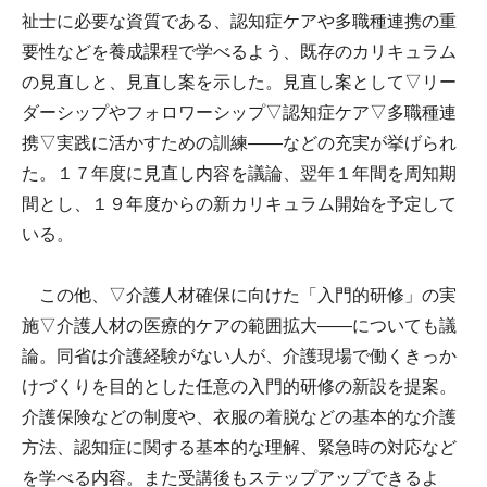
祉士に必要な資質である、認知症ケアや多職種連携の重
要性などを養成課程で学べるよう、既存のカリキュラム
の見直しと、見直し案を示した。見直し案として▽リー
ダーシップやフォロワーシップ▽認知症ケア▽多職種連
携▽実践に活かすための訓練――などの充実が挙げられ
た。１７年度に見直し内容を議論、翌年１年間を周知期
間とし、１９年度からの新カリキュラム開始を予定して
いる。
この他、▽介護人材確保に向けた「入門的研修」の実
施▽介護人材の医療的ケアの範囲拡大――についても議
論。同省は介護経験がない人が、介護現場で働くきっか
けづくりを目的とした任意の入門的研修の新設を提案。
介護保険などの制度や、衣服の着脱などの基本的な介護
方法、認知症に関する基本的な理解、緊急時の対応など
を学べる内容。また受講後もステップアップできるよ