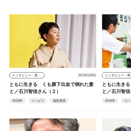
2019/10/01
インタビュー・座談会
イン
ともに生きる くも膜下出血で倒れた妻
ともに生きる
と／石川智信さん（２）
と／石川智信
2019年
リハビリ
福祉用具
2019年
リハ