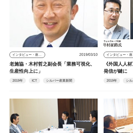
2019/03/10
インタビュー・座談会
イン
老施協・木村哲之副会長「業務可視化、
《外国人人材
生産性向上に」
発信が鍵に
2019年
ICT
シルバー産業新聞
2019年
シル