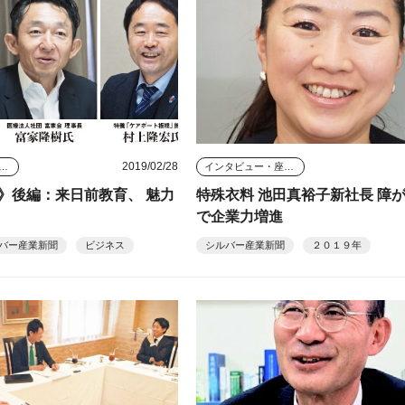
2019/02/28
タビュー・座談会
インタビュー・座談会
》後編：来日前教育、 魅力
特殊衣料 池田真裕子新社長 障
で企業力増進
バー産業新聞
ビジネス
シルバー産業新聞
２０１９年