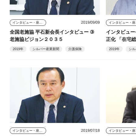
2019/09/09
インタビュー・座談会
イン
全国老施協 平石新会長インタビュー ③
インタビュー
老施協ビジョン２０３５
正化 「在宅
2019年
シルバー産業新聞
介護保険
2019年
シル
2019/07/18
インタビュー・座談会
イン