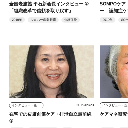
全国老施協 平石新会長インタビュー ①
SOMPOケ
「組織改革で信頼を取り戻す」
ー 認知症ケ
と提携
2019年
シルバー産業新聞
介護保険
2019年
SO
2019/05/23
インタビュー・座談会
イン
在宅での皮膚創傷ケア・排泄自立最前線
ケアマネ研究
①