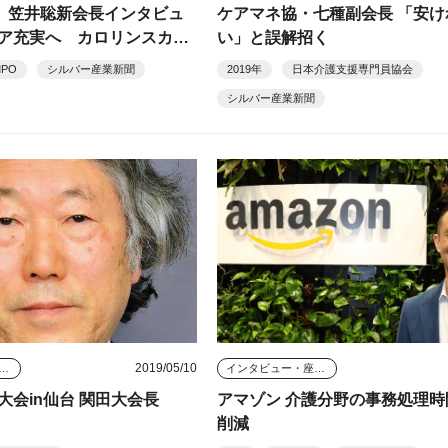
ア 笠井聡新会長インタビュ
ケアマネ協・七種副会長 「安け
ア充実へ カロリンスカ研
い」と誤解招く
MPO
シルバー産業新聞
2019年
日本介護支援専門員協会
シルバー産業新聞
2019/05/10
タビュー・座談会
インタビュー・座談会
大会in仙台 関田大会長
アマゾン 介護分野の事務処理時
削減