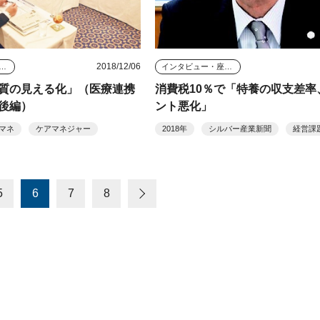
2018/12/06
タビュー・座談会
インタビュー・座談会
質の見える化」（医療連携
消費税10％で「特養の収支差率、
後編）
ント悪化」
マネ
ケアマネジャー
2018年
シルバー産業新聞
経営課
5
6
7
8