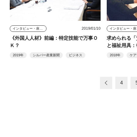
2019/01/10
インタビュー・座談会
イン
《外国人人材》前編：特定技能で万事Ｏ
求められる「
Ｋ？
と福祉用具：
2019年
シルバー産業新聞
ビジネス
2018年
ケア
4