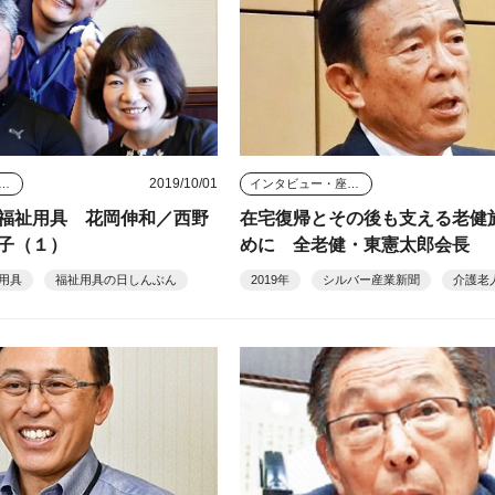
2019/10/01
タビュー・座談会
インタビュー・座談会
福祉用具 花岡伸和／西野
在宅復帰とその後も支える老健
子（１）
めに 全老健・東憲太郎会長
用具
福祉用具の日しんぶん
2019年
シルバー産業新聞
介護老