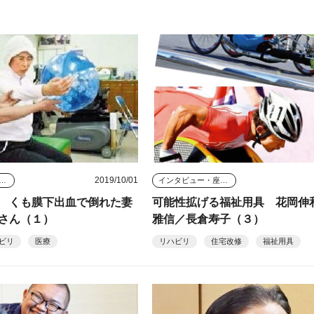
2019/10/01
タビュー・座談会
インタビュー・座談会
 くも膜下出血で倒れた妻
可能性拡げる福祉用具 花岡伸
さん（１）
雅信／長倉寿子（３）
ビリ
医療
リハビリ
住宅改修
福祉用具