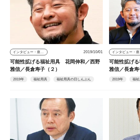
2019/10/01
インタビュー・座談会
イン
可能性拡げる福祉用具 花岡伸和／西野
可能性拡げる
雅信／長倉寿子（２）
雅信／長倉寿
2019年
福祉用具
福祉用具の日しんぶん
2019年
福祉