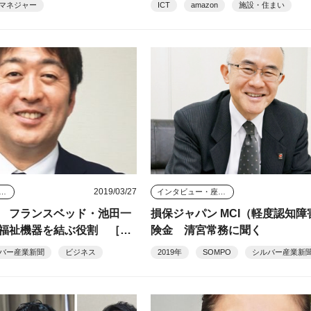
マネジャー
ICT
amazon
施設・住まい
2019/03/27
タビュー・座談会
インタビュー・座談会
 フランスベッド・池田一
損保ジャパン MCI（軽度認知
福祉機器を結ぶ役割 ［20
険金 清宮常務に聞く
バー産業新聞
ビジネス
2019年
SOMPO
シルバー産業新