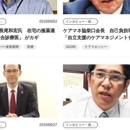
2019/09/02
タビュー・座談会
インタビュー・座談会
長尾和宏氏 在宅の服薬適
ケアマネ協柴口会長 自己負担
総合診療医」 がカギ
「自立支援のケアマネジメント
バー産業新聞
医療
2019年
ケアマネジャー
2019/06/27
タビュー・座談会
インタビュー・座談会