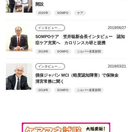
開設
2020年
SOMPO
ケア
2019/06/27
インタビュー・座談会
SOMPOケア 笠井聡新会長インタビュー 認知
症ケア充実へ カロリンスカ研と提携
2019年
SOMPO
シルバー産業新聞
2019/03/21
インタビュー・座談会
損保ジャパン MCI（軽度認知障害）で保険金
清宮常務に聞く
2019年
SOMPO
シルバー産業新聞