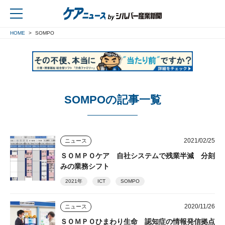
HOME
SOMPO
戻る
SOMPOの記事一覧
2021/02/25
ニュース
ＳＯＭＰＯケア 自社システムで残業半減 分刻
みの業務シフト
2021年
ICT
SOMPO
2020/11/26
ニュース
ＳＯＭＰＯひまわり生命 認知症の情報発信拠点