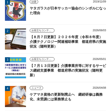
2019/11/09
話題
ヤタガラスが日本サッカー協会のシンボルになっ
た理由
2026/06/03
お役立ちコンテンツ
【８月７日更新】２０２６年度（令和８年度）
介護テクノロジー関連補助事業 都道府県の実施
状況（随時更新）
2026/05/01
お役立ちコンテンツ
【７月１３日更新】介護事業所等に対するサービ
ス継続支援事業 都道府県の実施状況（随時更
新）
2026/04/08
ニュース
ケアマネ資格の更新制廃止へ 継続研修は義務
化、未受講には業務禁止も