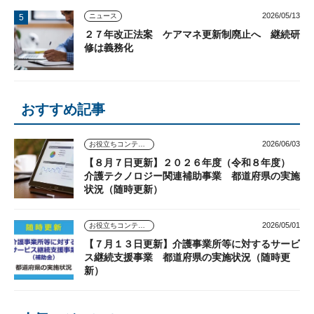
2026/05/13
ニュース
２７年改正法案 ケアマネ更新制廃止へ 継続研
修は義務化
おすすめ記事
2026/06/03
お役立ちコンテンツ
【８月７日更新】２０２６年度（令和８年度）
介護テクノロジー関連補助事業 都道府県の実施
状況（随時更新）
2026/05/01
お役立ちコンテンツ
【７月１３日更新】介護事業所等に対するサービ
ス継続支援事業 都道府県の実施状況（随時更
新）