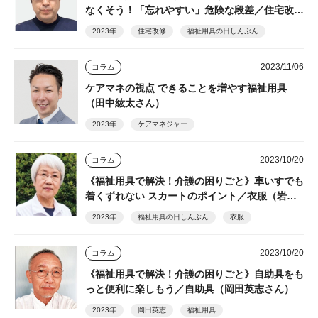
なくそう！「忘れやすい」危険な段差／住宅改修
（金沢善智さん）
2023年
住宅改修
福祉用具の日しんぶん
2023/11/06
コラム
ケアマネの視点 できることを増やす福祉用具
（田中紘太さん）
2023年
ケアマネジャー
2023/10/20
コラム
《福祉用具で解決！介護の困りごと》車いすでも
着くずれない スカートのポイント／衣服（岩波
君代さん）
2023年
福祉用具の日しんぶん
衣服
2023/10/20
コラム
《福祉用具で解決！介護の困りごと》自助具をも
っと便利に楽しもう／自助具（岡田英志さん）
2023年
岡田英志
福祉用具