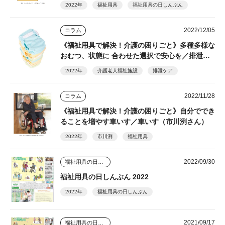
さん）
2022年
福祉用具
福祉用具の日しんぶん
2022/12/05
コラム
《福祉用具で解決！介護の困りごと》多種多様な
おむつ、状態に 合わせた選択で安心を／排泄支
援（浜田きよ子さん）
2022年
介護老人福祉施設
排泄ケア
2022/11/28
コラム
《福祉用具で解決！介護の困りごと》自分ででき
ることを増やす車いす／車いす（市川洌さん）
2022年
市川洌
福祉用具
2022/09/30
福祉用具の日しんぶん
福祉用具の日しんぶん 2022
2022年
福祉用具の日しんぶん
2021/09/17
福祉用具の日しんぶん