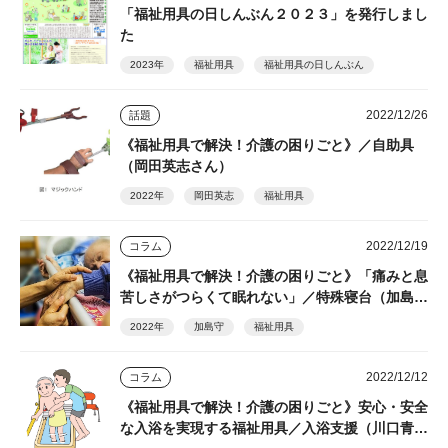
「福祉用具の日しんぶん２０２３」を発行しまし
た
2023年
福祉用具
福祉用具の日しんぶん
2022/12/26
話題
《福祉用具で解決！介護の困りごと》／自助具
（岡田英志さん）
2022年
岡田英志
福祉用具
2022/12/19
コラム
《福祉用具で解決！介護の困りごと》「痛みと息
苦しさがつらくて眠れない」／特殊寝台（加島守
さん）
2022年
加島守
福祉用具
2022/12/12
コラム
《福祉用具で解決！介護の困りごと》安心・安全
な入浴を実現する福祉用具／入浴支援（川口青児