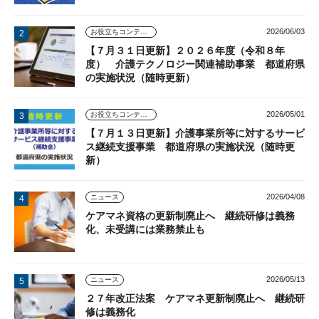
2026/06/03
お役立ちコンテンツ
【７月３１日更新】２０２６年度（令和８年
度） 介護テクノロジー関連補助事業 都道府県
の実施状況（随時更新）
2026/05/01
お役立ちコンテンツ
【７月１３日更新】介護事業所等に対するサービ
ス継続支援事業 都道府県の実施状況（随時更
新）
2026/04/08
ニュース
ケアマネ資格の更新制廃止へ 継続研修は義務
化、未受講には業務禁止も
2026/05/13
ニュース
２７年改正法案 ケアマネ更新制廃止へ 継続研
修は義務化