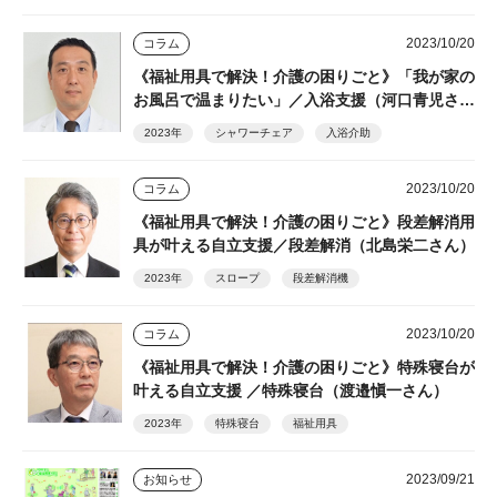
2023/10/20
コラム
《福祉用具で解決！介護の困りごと》「我が家の
お風呂で温まりたい」／入浴支援（河口青児さ
ん ）
2023年
シャワーチェア
入浴介助
2023/10/20
コラム
《福祉用具で解決！介護の困りごと》段差解消用
具が叶える自立支援／段差解消（北島栄二さん）
2023年
スロープ
段差解消機
2023/10/20
コラム
《福祉用具で解決！介護の困りごと》特殊寝台が
叶える自立支援 ／特殊寝台（渡邉愼一さん）
2023年
特殊寝台
福祉用具
2023/09/21
お知らせ