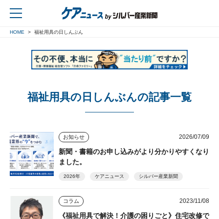
HOME
福祉用具の日しんぶん
戻る
福祉用具の日しんぶんの記事一覧
2026/07/09
お知らせ
新聞・書籍のお申し込みがより分かりやすくなり
ました。
2026年
ケアニュース
シルバー産業新聞
2023/11/08
コラム
《福祉用具で解決！介護の困りごと》住宅改修で