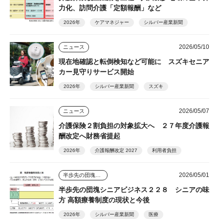
力化、訪問介護「定額報酬」など
2026年
ケアマネジャー
シルバー産業新聞
2026/05/10
ニュース
現在地確認と転倒検知など可能に スズキセニア
カー見守りサービス開始
2026年
シルバー産業新聞
スズキ
2026/05/07
ニュース
介護保険２割負担の対象拡大へ ２７年度介護報
酬改定へ財務省提起
2026年
介護報酬改定 2027
利用者負担
2026/05/01
半歩先の団塊シニアビジネス
半歩先の団塊シニアビジネス２２８ シニアの味
方 高額療養制度の現状と今後
2026年
シルバー産業新聞
医療