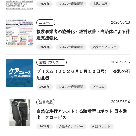
2026年
シルバー産業新聞
世界の介護
2026/05/18
ニュース
複数事業者の協働化・経営改善・自治体による伴
走支援強化
2026年
シルバー産業新聞
介護テクノロジー
2026/05/15
連載《プリズム》
プリズム（２０２６月５月１０日号） 令和の石
油危機
2026年
シルバー産業新聞
プリズム
2026/05/14
注目商品
自然な歩行アシストする装着型ロボット 日本進
出 グロービズ
2026年
介護テクノロジー
介護ロボット