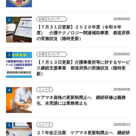
2026/06/03
お役立ちコンテンツ
【７月３１日更新】２０２６年度（令和８年
度） 介護テクノロジー関連補助事業 都道府県
の実施状況（随時更新）
2026/05/01
お役立ちコンテンツ
【７月１３日更新】介護事業所等に対するサービ
ス継続支援事業 都道府県の実施状況（随時更
新）
2026/04/08
ニュース
ケアマネ資格の更新制廃止へ 継続研修は義務
化、未受講には業務禁止も
2026/05/13
ニュース
２７年改正法案 ケアマネ更新制廃止へ 継続研