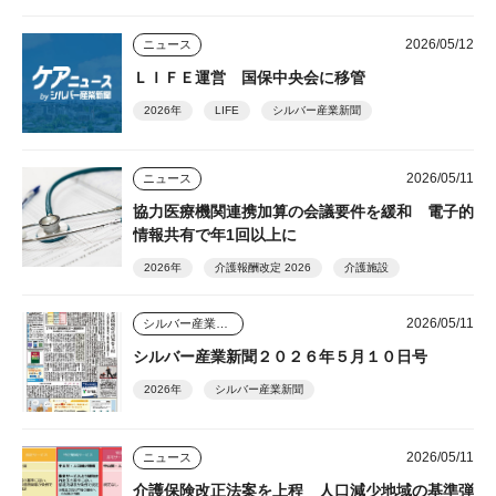
2026/05/12
ニュース
ＬＩＦＥ運営 国保中央会に移管
2026年
LIFE
シルバー産業新聞
2026/05/11
ニュース
協力医療機関連携加算の会議要件を緩和 電子的
情報共有で年1回以上に
2026年
介護報酬改定 2026
介護施設
2026/05/11
シルバー産業新聞
シルバー産業新聞２０２６年５月１０日号
2026年
シルバー産業新聞
2026/05/11
ニュース
介護保険改正法案を上程 人口減少地域の基準弾