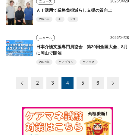
2026/04/29
ニュース
ＡＩ活用で業務負担減らし支援の質向上
2026年
AI
ICT
2026/04/28
ニュース
日本介護支援専門員協会 第20回全国大会、8月
に岡山で開催
2026年
ケアプラン
ケアマネ
2
3
4
5
6