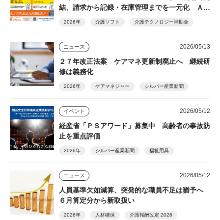
結、請求から記録・在庫管理までを一元化 ＡＩ
とオフライン対応強化で負担解消
2026年
介護ソフト
介護テクノロジー補助金
2026/05/13
ニュース
２７年改正法案 ケアマネ更新制廃止へ 継続研
修は義務化
2026年
ケアマネジャー
シルバー産業新聞
2026/05/12
イベント
経産省「ＰＳアワード」募集中 高齢者の事故防
止を重点評価
2026年
シルバー産業新聞
福祉用具
2026/05/12
ニュース
人員基準欠如減算、突発的な職員不足は猶予へ
６月算定分から新取扱い
2026年
人材確保
介護報酬改定 2026