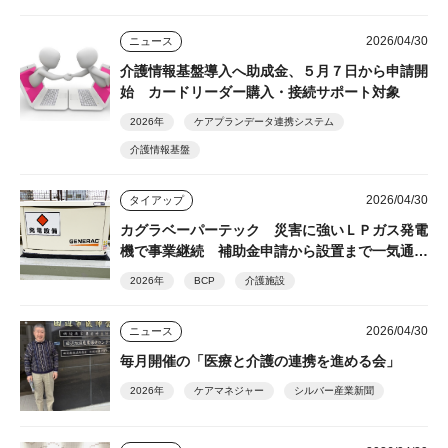
2026/04/30
ニュース
介護情報基盤導入へ助成金、５月７日から申請開
始 カードリーダー購入・接続サポート対象
2026年
ケアプランデータ連携システム
介護情報基盤
2026/04/30
タイアップ
カグラベーパーテック 災害に強いＬＰガス発電
機で事業継続 補助金申請から設置まで一気通貫
サポート
2026年
BCP
介護施設
2026/04/30
ニュース
毎月開催の「医療と介護の連携を進める会」
2026年
ケアマネジャー
シルバー産業新聞