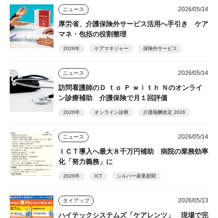
2026/05/14
ニュース
厚労省、介護保険外サービス活用へ手引き ケア
マネ・包括の役割整理
2026年
ケアマネジャー
保険外サービス
2026/05/14
ニュース
訪問看護師のＤ ｔｏ Ｐ ｗｉｔｈ Ｎのオンライ
ン診療補助 介護保険で月１回評価
2026年
オンライン診療
介護報酬改定 2026
2026/05/14
ニュース
ＩＣＴ導入へ最大８千万円補助 病院の業務効率
化「努力義務」に
2026年
ICT
シルバー産業新聞
2026/05/13
タイアップ
ハイテックシステムズ「ケアレンツ」 現場で完